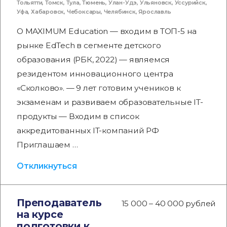
Тольятти
,
Томск
,
Тула
,
Тюмень
,
Улан-Удэ
,
Ульяновск
,
Уссурийск
,
Уфа
,
Хабаровск
,
Чебоксары
,
Челябинск
,
Ярославль
О MAXIMUM Education — входим в ТОП-5 на
рынке EdTech в сегменте детского
образования (РБК, 2022) — являемся
резидентом инновационного центра
«Сколково». — 9 лет готовим учеников к
экзаменам и развиваем образовательные IT-
продукты — Входим в список
аккредитованных IT-компаний РФ
Приглашаем …
Откликнуться
Преподаватель
15 000 – 40 000 рублей
на курсе
подготовки к