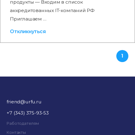
продукты — Входим в список
аккредитованных IT-компаний РФ
Приглашаем …
Откликнуться
1
friend@urfu.ru
+7 (343) 375-93-53
Работодателям
Контакты