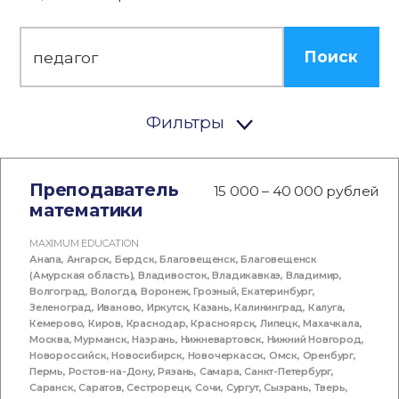
Поиск
Фильтры
Преподаватель
15 000 – 40 000 рублей
математики
MAXIMUM EDUCATION
Анапа
,
Ангарск
,
Бердск
,
Благовещенск
,
Благовещенск
(Амурская область)
,
Владивосток
,
Владикавказ
,
Владимир
,
Волгоград
,
Вологда
,
Воронеж
,
Грозный
,
Екатеринбург
,
Зеленоград
,
Иваново
,
Иркутск
,
Казань
,
Калининград
,
Калуга
,
Кемерово
,
Киров
,
Краснодар
,
Красноярск
,
Липецк
,
Махачкала
,
Москва
,
Мурманск
,
Назрань
,
Нижневартовск
,
Нижний Новгород
,
Новороссийск
,
Новосибирск
,
Новочеркасск
,
Омск
,
Оренбург
,
Пермь
,
Ростов-на-Дону
,
Рязань
,
Самара
,
Санкт-Петербург
,
Саранск
,
Саратов
,
Сестрорецк
,
Сочи
,
Сургут
,
Сызрань
,
Тверь
,