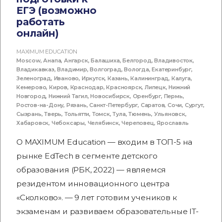
ЕГЭ (возможно
работать
онлайн)
MAXIMUM EDUCATION
Moscow
,
Анапа
,
Ангарск
,
Балашиха
,
Белгород
,
Владивосток
,
Владикавказ
,
Владимир
,
Волгоград
,
Вологда
,
Екатеринбург
,
Зеленоград
,
Иваново
,
Иркутск
,
Казань
,
Калининград
,
Калуга
,
Кемерово
,
Киров
,
Краснодар
,
Красноярск
,
Липецк
,
Нижний
Новгород
,
Нижний Тагил
,
Новосибирск
,
Оренбург
,
Пермь
,
Ростов-на-Дону
,
Рязань
,
Санкт-Петербург
,
Саратов
,
Сочи
,
Сургут
,
Сызрань
,
Тверь
,
Тольятти
,
Томск
,
Тула
,
Тюмень
,
Ульяновск
,
Хабаровск
,
Чебоксары
,
Челябинск
,
Череповец
,
Ярославль
О MAXIMUM Education — входим в ТОП-5 на
рынке EdTech в сегменте детского
образования (РБК, 2022) — являемся
резидентом инновационного центра
«Сколково». — 9 лет готовим учеников к
экзаменам и развиваем образовательные IT-