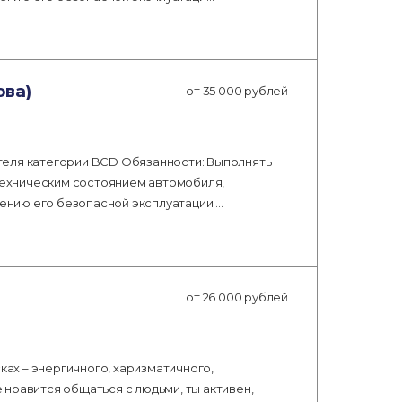
ова)
от 35 000 рублей
теля категории BCD Обязанности: Выполнять
 техническим состоянием автомобиля,
нию его безопасной эксплуатации …
от 26 000 рублей
х – энергичного, харизматичного,
нравится общаться с людьми, ты активен,