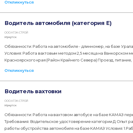
Откликнуться
Водитель автомобиля (категория Е)
ООО АТЭК-СТРОЙ
Иркутск
Обязанности: Работа на автомобиле - длинномер, на базе Урал
Условия: Работа вахтовым методом 2,5 месяца на Ванкорском 
Красноярского края (Район Крайнего Севера) Проезд, питание, 
Откликнуться
Водитель вахтовки
ООО АТЭК-СТРОЙ
Иркутск
Обязанности: Работа на вахтовом автобусе на базе КАМАЗ пе
Требования: Водительское удостоверение категории Д Опыт ра
работы обустройства автомобиля на базе КАМАЗ Условия: 1.Раб