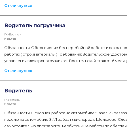
Откликнуться
Водитель погрузчика
ГК «Десятка»
Иркутск
Обязанности: Обеспечение бесперебойной работы и сохраннос
работах ( стройматериалы ) Требования: Водительское удостов
управления электропогрузчиком. Водительский стаж от 6 месяце
Откликнуться
Водитель
ГК Истлэнд
Иркутск
Обязанности: Основная работа на автомобиле "Газель" - развоз 
неделю на автомобиле ЗИЛ забрать кислород в Шелехово. След
самостоятельно производить необходимые работы по обеспеч