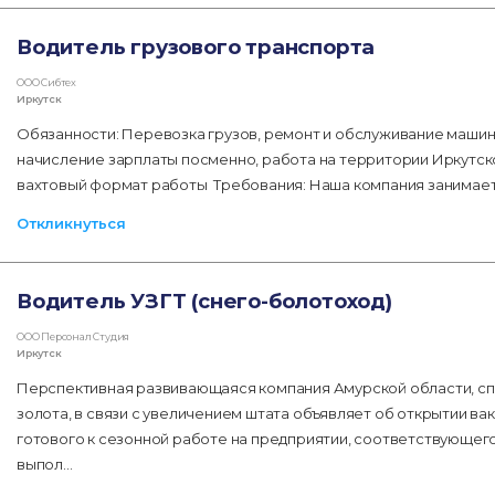
Водитель грузового транспорта
ООО Сибтех
Иркутск
Обязанности: Перевозка грузов, ремонт и обслуживание машин
начисление зарплаты посменно, работа на территории Иркутск
вахтовый формат работы ​​​​​ Требования: Наша компания занима
Откликнуться
Водитель УЗГТ (снего-болотоход)
ООО Персонал Студия
Иркутск
Перспективная развивающаяся компания Амурской области, с
золота, в связи с увеличением штата объявляет об открытии ва
готового к сезонной работе на предприятии, соответствующег
выпол…