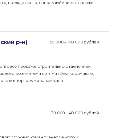
это, прежде всего, довольный клиент, напиши
кий р-н)
50 000 – 100 000 рублей
 и оптовой продаже строительно-отделочных
авлена розничными сетями «Diva-керамика»»,
ркет» и торговыми залами для …
30 000 – 40 000 рублей
 свою дружную команду энергичного и