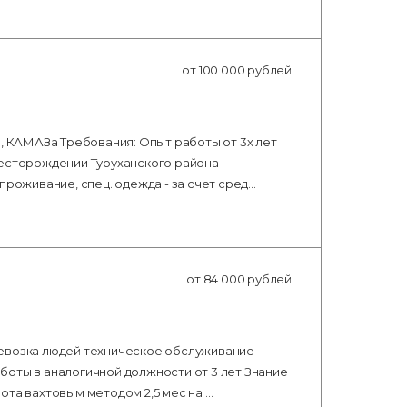
от 100 000 рублей
а, КАМАЗа Требования: Опыт работы от 3х лет
месторождении Туруханского района
проживание, спец. одежда - за счет сред…
от 84 000 рублей
ревозка людей техническое обслуживание
боты в аналогичной должности от 3 лет Знание
ота вахтовым методом 2,5 мес на …