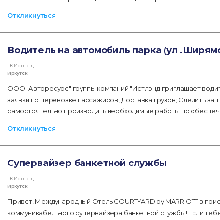
Откликнуться
Водитель на автомобиль парка (ул .Ширям
ГК Истлэнд
Иркутск
ООО "Авторесурс" группы компаний "Истлэнд приглашает води
заявки по перевозке пассажиров, Доставка грузов; Следить за
самостоятельно производить необходимые работы по обеспече
Откликнуться
Супервайзер банкетной службы
ГК Истлэнд
Иркутск
Привет! Международный Отель COURTYARD by MARRIOTT в поиска
коммуникабельного супервайзера банкетной службы! Если тебе 