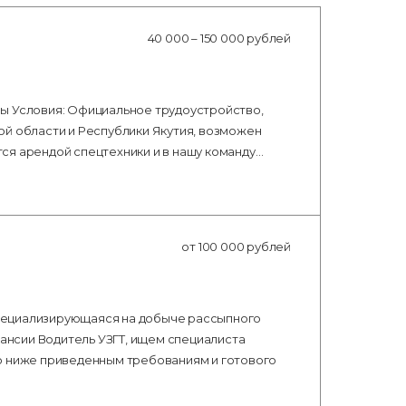
40 000 – 150 000 рублей
ы Условия: Официальное трудоустройство,
ой области и Республики Якутия, возможен
ется арендой спецтехники и в нашу команду…
от 100 000 рублей
пециализирующаяся на добыче рассыпного
кансии Водитель УЗГТ, ищем специалиста
о ниже приведенным требованиям и готового