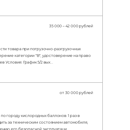
35 000 – 42 000 рублей
ти товара при погрузочно-разгрузочных
ерение категории "В", удостоверение на право
в Условия: График 5/2 вых…
от 30 000 рублей
по городу кислородных баллонов. 1 раз в
ить за техническим состоянием автомобиля,
ению его безопасной эксплуатаци…