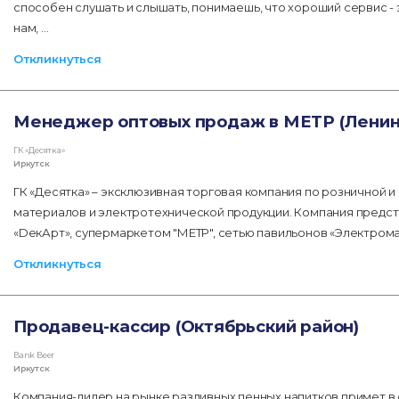
способен слушать и слышать, понимаешь, что хороший сервис - 
нам, …
Откликнуться
Менеджер оптовых продаж в МЕТР (Ленинс
ГК «Десятка»
Иркутск
ГК «Десятка» – эксклюзивная торговая компания по розничной
материалов и электротехнической продукции. Компания предст
«DекАрт», супермаркетом "МЕТР", сетью павильонов «Электрома
Откликнуться
Продавец-кассир (Октябрьский район)
Bank Beer
Иркутск
Компания-лидер на рынке разливных пенных напитков примет в