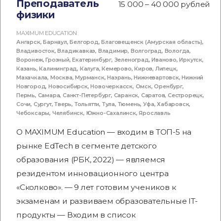
Преподаватель
15 000 – 40 000 рублей
физики
MAXIMUM EDUCATION
Ангарск
,
Барнаул
,
Белгород
,
Благовещенск (Амурская область)
,
Владивосток
,
Владикавказ
,
Владимир
,
Волгоград
,
Вологда
,
Воронеж
,
Грозный
,
Екатеринбург
,
Зеленоград
,
Иваново
,
Иркутск
,
Казань
,
Калининград
,
Калуга
,
Кемерово
,
Киров
,
Липецк
,
Махачкала
,
Москва
,
Мурманск
,
Назрань
,
Нижневартовск
,
Нижний
Новгород
,
Новосибирск
,
Новочеркасск
,
Омск
,
Оренбург
,
Пермь
,
Самара
,
Санкт-Петербург
,
Саранск
,
Саратов
,
Сестрорецк
,
Сочи
,
Сургут
,
Тверь
,
Тольятти
,
Тула
,
Тюмень
,
Уфа
,
Хабаровск
,
Чебоксары
,
Челябинск
,
Южно-Сахалинск
,
Ярославль
О MAXIMUM Education — входим в ТОП-5 на
рынке EdTech в сегменте детского
образования (РБК, 2022) — являемся
резидентом инновационного центра
«Сколково». — 9 лет готовим учеников к
экзаменам и развиваем образовательные IT-
продукты — Входим в список