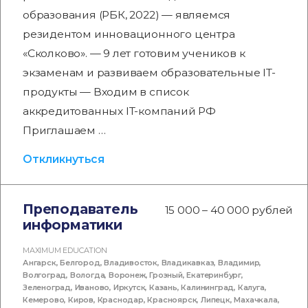
образования (РБК, 2022) — являемся
резидентом инновационного центра
«Сколково». — 9 лет готовим учеников к
экзаменам и развиваем образовательные IT-
продукты — Входим в список
аккредитованных IT-компаний РФ
Приглашаем …
Откликнуться
Преподаватель
15 000 – 40 000 рублей
информатики
MAXIMUM EDUCATION
Ангарск
,
Белгород
,
Владивосток
,
Владикавказ
,
Владимир
,
Волгоград
,
Вологда
,
Воронеж
,
Грозный
,
Екатеринбург
,
Зеленоград
,
Иваново
,
Иркутск
,
Казань
,
Калининград
,
Калуга
,
Кемерово
,
Киров
,
Краснодар
,
Красноярск
,
Липецк
,
Махачкала
,