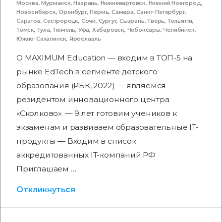
Москва
,
Мурманск
,
Назрань
,
Нижневартовск
,
Нижний Новгород
,
Новосибирск
,
Оренбург
,
Пермь
,
Самара
,
Санкт-Петербург
,
Саратов
,
Сестрорецк
,
Сочи
,
Сургут
,
Сызрань
,
Тверь
,
Тольятти
,
Томск
,
Тула
,
Тюмень
,
Уфа
,
Хабаровск
,
Чебоксары
,
Челябинск
,
Южно-Сахалинск
,
Ярославль
О MAXIMUM Education — входим в ТОП-5 на
рынке EdTech в сегменте детского
образования (РБК, 2022) — являемся
резидентом инновационного центра
«Сколково». — 9 лет готовим учеников к
экзаменам и развиваем образовательные IT-
продукты — Входим в список
аккредитованных IT-компаний РФ
Приглашаем …
Откликнуться