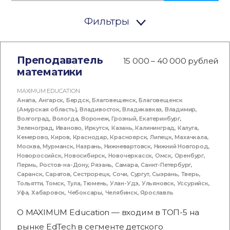
Фильтры
Преподаватель
15 000 – 40 000 рублей
математики
MAXIMUM EDUCATION
Анапа
,
Ангарск
,
Бердск
,
Благовещенск
,
Благовещенск
(Амурская область)
,
Владивосток
,
Владикавказ
,
Владимир
,
Волгоград
,
Вологда
,
Воронеж
,
Грозный
,
Екатеринбург
,
Зеленоград
,
Иваново
,
Иркутск
,
Казань
,
Калининград
,
Калуга
,
Кемерово
,
Киров
,
Краснодар
,
Красноярск
,
Липецк
,
Махачкала
,
Москва
,
Мурманск
,
Назрань
,
Нижневартовск
,
Нижний Новгород
,
Новороссийск
,
Новосибирск
,
Новочеркасск
,
Омск
,
Оренбург
,
Пермь
,
Ростов-на-Дону
,
Рязань
,
Самара
,
Санкт-Петербург
,
Саранск
,
Саратов
,
Сестрорецк
,
Сочи
,
Сургут
,
Сызрань
,
Тверь
,
Тольятти
,
Томск
,
Тула
,
Тюмень
,
Улан-Удэ
,
Ульяновск
,
Уссурийск
,
Уфа
,
Хабаровск
,
Чебоксары
,
Челябинск
,
Ярославль
О MAXIMUM Education — входим в ТОП-5 на
рынке EdTech в сегменте детского