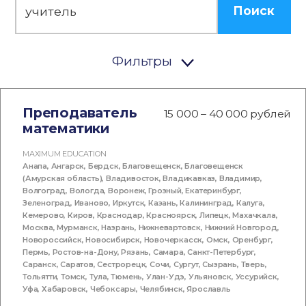
Поиск
Фильтры
Преподаватель
15 000 – 40 000 рублей
математики
MAXIMUM EDUCATION
Анапа
,
Ангарск
,
Бердск
,
Благовещенск
,
Благовещенск
(Амурская область)
,
Владивосток
,
Владикавказ
,
Владимир
,
Волгоград
,
Вологда
,
Воронеж
,
Грозный
,
Екатеринбург
,
Зеленоград
,
Иваново
,
Иркутск
,
Казань
,
Калининград
,
Калуга
,
Кемерово
,
Киров
,
Краснодар
,
Красноярск
,
Липецк
,
Махачкала
,
Москва
,
Мурманск
,
Назрань
,
Нижневартовск
,
Нижний Новгород
,
Новороссийск
,
Новосибирск
,
Новочеркасск
,
Омск
,
Оренбург
,
Пермь
,
Ростов-на-Дону
,
Рязань
,
Самара
,
Санкт-Петербург
,
Саранск
,
Саратов
,
Сестрорецк
,
Сочи
,
Сургут
,
Сызрань
,
Тверь
,
Тольятти
,
Томск
,
Тула
,
Тюмень
,
Улан-Удэ
,
Ульяновск
,
Уссурийск
,
Уфа
,
Хабаровск
,
Чебоксары
,
Челябинск
,
Ярославль