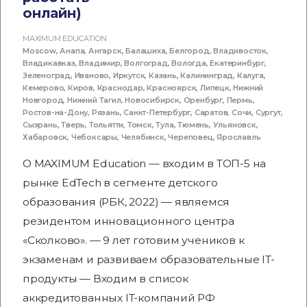
онлайн)
MAXIMUM EDUCATION
Moscow
,
Анапа
,
Ангарск
,
Балашиха
,
Белгород
,
Владивосток
,
Владикавказ
,
Владимир
,
Волгоград
,
Вологда
,
Екатеринбург
,
Зеленоград
,
Иваново
,
Иркутск
,
Казань
,
Калининград
,
Калуга
,
Кемерово
,
Киров
,
Краснодар
,
Красноярск
,
Липецк
,
Нижний
Новгород
,
Нижний Тагил
,
Новосибирск
,
Оренбург
,
Пермь
,
Ростов-на-Дону
,
Рязань
,
Санкт-Петербург
,
Саратов
,
Сочи
,
Сургут
,
Сызрань
,
Тверь
,
Тольятти
,
Томск
,
Тула
,
Тюмень
,
Ульяновск
,
Хабаровск
,
Чебоксары
,
Челябинск
,
Череповец
,
Ярославль
О MAXIMUM Education — входим в ТОП-5 на
рынке EdTech в сегменте детского
образования (РБК, 2022) — являемся
резидентом инновационного центра
«Сколково». — 9 лет готовим учеников к
экзаменам и развиваем образовательные IT-
продукты — Входим в список
аккредитованных IT-компаний РФ