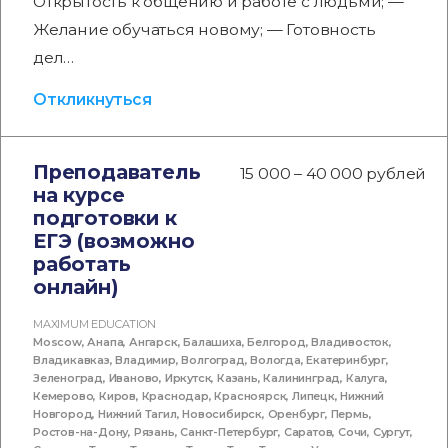
Открытость к общению и работе с людьми; —
Желание обучаться новому; — Готовность
дел…
Откликнуться
Преподаватель
15 000 – 40 000 рублей
на курсе
подготовки к
ЕГЭ (возможно
работать
онлайн)
MAXIMUM EDUCATION
Moscow
,
Анапа
,
Ангарск
,
Балашиха
,
Белгород
,
Владивосток
,
Владикавказ
,
Владимир
,
Волгоград
,
Вологда
,
Екатеринбург
,
Зеленоград
,
Иваново
,
Иркутск
,
Казань
,
Калининград
,
Калуга
,
Кемерово
,
Киров
,
Краснодар
,
Красноярск
,
Липецк
,
Нижний
Новгород
,
Нижний Тагил
,
Новосибирск
,
Оренбург
,
Пермь
,
Ростов-на-Дону
,
Рязань
,
Санкт-Петербург
,
Саратов
,
Сочи
,
Сургут
,