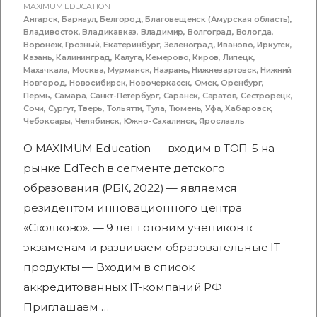
MAXIMUM EDUCATION
Ангарск
,
Барнаул
,
Белгород
,
Благовещенск (Амурская область)
,
Владивосток
,
Владикавказ
,
Владимир
,
Волгоград
,
Вологда
,
Воронеж
,
Грозный
,
Екатеринбург
,
Зеленоград
,
Иваново
,
Иркутск
,
Казань
,
Калининград
,
Калуга
,
Кемерово
,
Киров
,
Липецк
,
Махачкала
,
Москва
,
Мурманск
,
Назрань
,
Нижневартовск
,
Нижний
Новгород
,
Новосибирск
,
Новочеркасск
,
Омск
,
Оренбург
,
Пермь
,
Самара
,
Санкт-Петербург
,
Саранск
,
Саратов
,
Сестрорецк
,
Сочи
,
Сургут
,
Тверь
,
Тольятти
,
Тула
,
Тюмень
,
Уфа
,
Хабаровск
,
Чебоксары
,
Челябинск
,
Южно-Сахалинск
,
Ярославль
О MAXIMUM Education — входим в ТОП-5 на
рынке EdTech в сегменте детского
образования (РБК, 2022) — являемся
резидентом инновационного центра
«Сколково». — 9 лет готовим учеников к
экзаменам и развиваем образовательные IT-
продукты — Входим в список
аккредитованных IT-компаний РФ
Приглашаем …