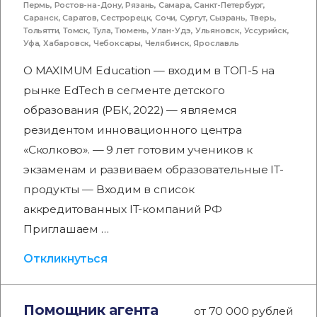
Пермь
,
Ростов-на-Дону
,
Рязань
,
Самара
,
Санкт-Петербург
,
Саранск
,
Саратов
,
Сестрорецк
,
Сочи
,
Сургут
,
Сызрань
,
Тверь
,
Тольятти
,
Томск
,
Тула
,
Тюмень
,
Улан-Удэ
,
Ульяновск
,
Уссурийск
,
Уфа
,
Хабаровск
,
Чебоксары
,
Челябинск
,
Ярославль
О MAXIMUM Education — входим в ТОП-5 на
рынке EdTech в сегменте детского
образования (РБК, 2022) — являемся
резидентом инновационного центра
«Сколково». — 9 лет готовим учеников к
экзаменам и развиваем образовательные IT-
продукты — Входим в список
аккредитованных IT-компаний РФ
Приглашаем …
Откликнуться
Помощник агента
от 70 000 рублей