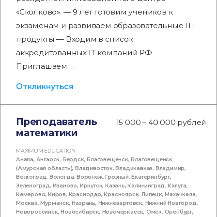
«Сколково». — 9 лет готовим учеников к
экзаменам и развиваем образовательные IT-
продукты — Входим в список
аккредитованных IT-компаний РФ
Приглашаем …
Откликнуться
Преподаватель
15 000 – 40 000 рублей
математики
MAXIMUM EDUCATION
Анапа
,
Ангарск
,
Бердск
,
Благовещенск
,
Благовещенск
(Амурская область)
,
Владивосток
,
Владикавказ
,
Владимир
,
Волгоград
,
Вологда
,
Воронеж
,
Грозный
,
Екатеринбург
,
Зеленоград
,
Иваново
,
Иркутск
,
Казань
,
Калининград
,
Калуга
,
Кемерово
,
Киров
,
Краснодар
,
Красноярск
,
Липецк
,
Махачкала
,
Москва
,
Мурманск
,
Назрань
,
Нижневартовск
,
Нижний Новгород
,
Новороссийск
,
Новосибирск
,
Новочеркасск
,
Омск
,
Оренбург
,