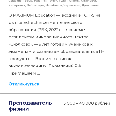
Сызрань
,
Тверь
,
Тольятти
,
Томск
,
Тула
,
Тюмень
,
Ульяновск
,
Хабаровск
,
Чебоксары
,
Челябинск
,
Череповец
,
Ярославль
О MAXIMUM Education — входим в ТОП-5 на
рынке EdTech в сегменте детского
образования (РБК, 2022) — являемся
резидентом инновационного центра
«Сколково». — 9 лет готовим учеников к
экзаменам и развиваем образовательные IT-
продукты — Входим в список
аккредитованных IT-компаний РФ
Приглашаем …
Откликнуться
Преподаватель
15 000 – 40 000 рублей
физики