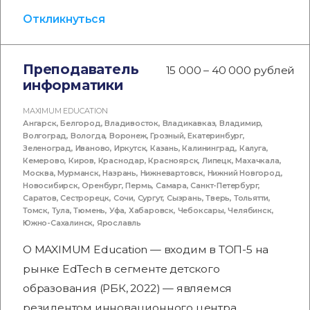
Откликнуться
Преподаватель
15 000 – 40 000 рублей
информатики
MAXIMUM EDUCATION
Ангарск
,
Белгород
,
Владивосток
,
Владикавказ
,
Владимир
,
Волгоград
,
Вологда
,
Воронеж
,
Грозный
,
Екатеринбург
,
Зеленоград
,
Иваново
,
Иркутск
,
Казань
,
Калининград
,
Калуга
,
Кемерово
,
Киров
,
Краснодар
,
Красноярск
,
Липецк
,
Махачкала
,
Москва
,
Мурманск
,
Назрань
,
Нижневартовск
,
Нижний Новгород
,
Новосибирск
,
Оренбург
,
Пермь
,
Самара
,
Санкт-Петербург
,
Саратов
,
Сестрорецк
,
Сочи
,
Сургут
,
Сызрань
,
Тверь
,
Тольятти
,
Томск
,
Тула
,
Тюмень
,
Уфа
,
Хабаровск
,
Чебоксары
,
Челябинск
,
Южно-Сахалинск
,
Ярославль
О MAXIMUM Education — входим в ТОП-5 на
рынке EdTech в сегменте детского
образования (РБК, 2022) — являемся
резидентом инновационного центра