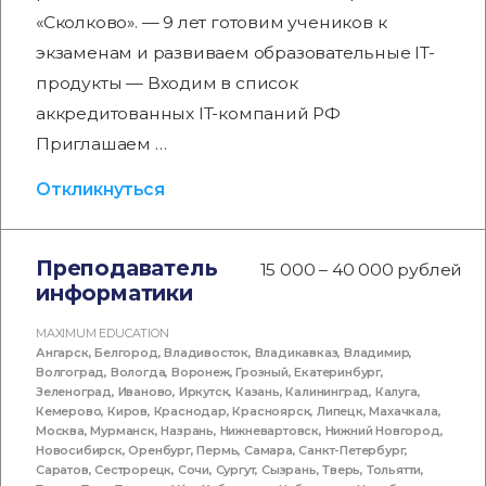
«Сколково». — 9 лет готовим учеников к
экзаменам и развиваем образовательные IT-
продукты — Входим в список
аккредитованных IT-компаний РФ
Приглашаем …
Откликнуться
Преподаватель
15 000 – 40 000 рублей
информатики
MAXIMUM EDUCATION
Ангарск
,
Белгород
,
Владивосток
,
Владикавказ
,
Владимир
,
Волгоград
,
Вологда
,
Воронеж
,
Грозный
,
Екатеринбург
,
Зеленоград
,
Иваново
,
Иркутск
,
Казань
,
Калининград
,
Калуга
,
Кемерово
,
Киров
,
Краснодар
,
Красноярск
,
Липецк
,
Махачкала
,
Москва
,
Мурманск
,
Назрань
,
Нижневартовск
,
Нижний Новгород
,
Новосибирск
,
Оренбург
,
Пермь
,
Самара
,
Санкт-Петербург
,
Саратов
,
Сестрорецк
,
Сочи
,
Сургут
,
Сызрань
,
Тверь
,
Тольятти
,