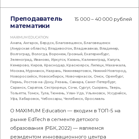
Преподаватель
15 000 – 40 000 рублей
математики
MAXIMUM EDUCATION
Анапа
,
Ангарск
,
Бердск
,
Благовещенск
,
Благовещенск
(Амурская область)
,
Владивосток
,
Владикавказ
,
Владимир
,
Волгоград
,
Вологда
,
Воронеж
,
Грозный
,
Екатеринбург
,
Зеленоград
,
Иваново
,
Иркутск
,
Казань
,
Калининград
,
Калуга
,
Кемерово
,
Киров
,
Краснодар
,
Красноярск
,
Липецк
,
Махачкала
,
Москва
,
Мурманск
,
Назрань
,
Нижневартовск
,
Нижний Новгород
,
Новороссийск
,
Новосибирск
,
Новочеркасск
,
Омск
,
Оренбург
,
Пермь
,
Ростов-на-Дону
,
Рязань
,
Самара
,
Санкт-Петербург
,
Саранск
,
Саратов
,
Сестрорецк
,
Сочи
,
Сургут
,
Сызрань
,
Тверь
,
Тольятти
,
Томск
,
Тула
,
Тюмень
,
Улан-Удэ
,
Ульяновск
,
Уссурийск
,
Уфа
,
Хабаровск
,
Чебоксары
,
Челябинск
,
Ярославль
О MAXIMUM Education — входим в ТОП-5 на
рынке EdTech в сегменте детского
образования (РБК, 2022) — являемся
резидентом инновационного центра