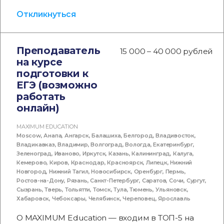
Откликнуться
Преподаватель
15 000 – 40 000 рублей
на курсе
подготовки к
ЕГЭ (возможно
работать
онлайн)
MAXIMUM EDUCATION
Moscow
,
Анапа
,
Ангарск
,
Балашиха
,
Белгород
,
Владивосток
,
Владикавказ
,
Владимир
,
Волгоград
,
Вологда
,
Екатеринбург
,
Зеленоград
,
Иваново
,
Иркутск
,
Казань
,
Калининград
,
Калуга
,
Кемерово
,
Киров
,
Краснодар
,
Красноярск
,
Липецк
,
Нижний
Новгород
,
Нижний Тагил
,
Новосибирск
,
Оренбург
,
Пермь
,
Ростов-на-Дону
,
Рязань
,
Санкт-Петербург
,
Саратов
,
Сочи
,
Сургут
,
Сызрань
,
Тверь
,
Тольятти
,
Томск
,
Тула
,
Тюмень
,
Ульяновск
,
Хабаровск
,
Чебоксары
,
Челябинск
,
Череповец
,
Ярославль
О MAXIMUM Education — входим в ТОП-5 на