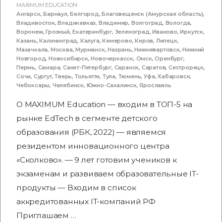
MAXIMUM EDUCATION
Ангарск
,
Барнаул
,
Белгород
,
Благовещенск (Амурская область)
,
Владивосток
,
Владикавказ
,
Владимир
,
Волгоград
,
Вологда
,
Воронеж
,
Грозный
,
Екатеринбург
,
Зеленоград
,
Иваново
,
Иркутск
,
Казань
,
Калининград
,
Калуга
,
Кемерово
,
Киров
,
Липецк
,
Махачкала
,
Москва
,
Мурманск
,
Назрань
,
Нижневартовск
,
Нижний
Новгород
,
Новосибирск
,
Новочеркасск
,
Омск
,
Оренбург
,
Пермь
,
Самара
,
Санкт-Петербург
,
Саранск
,
Саратов
,
Сестрорецк
,
Сочи
,
Сургут
,
Тверь
,
Тольятти
,
Тула
,
Тюмень
,
Уфа
,
Хабаровск
,
Чебоксары
,
Челябинск
,
Южно-Сахалинск
,
Ярославль
О MAXIMUM Education — входим в ТОП-5 на
рынке EdTech в сегменте детского
образования (РБК, 2022) — являемся
резидентом инновационного центра
«Сколково». — 9 лет готовим учеников к
экзаменам и развиваем образовательные IT-
продукты — Входим в список
аккредитованных IT-компаний РФ
Приглашаем …