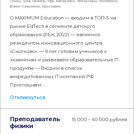
Томск
,
Тула
,
Тюмень
,
Уфа
,
Хабаровск
,
Чебоксары
,
Челябинск
,
Южно-Сахалинск
,
Ярославль
О MAXIMUM Education — входим в ТОП-5 на
рынке EdTech в сегменте детского
образования (РБК, 2022) — являемся
резидентом инновационного центра
«Сколково». — 9 лет готовим учеников к
экзаменам и развиваем образовательные IT-
продукты — Входим в список
аккредитованных IT-компаний РФ
Приглашаем …
Откликнуться
Преподаватель
15 000 – 40 000 рублей
физики