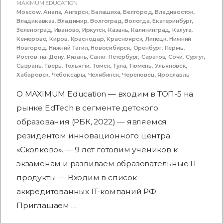
MAXIMUM EDUCATION
Moscow
,
Анапа
,
Ангарск
,
Балашиха
,
Белгород
,
Владивосток
,
Владикавказ
,
Владимир
,
Волгоград
,
Вологда
,
Екатеринбург
,
Зеленоград
,
Иваново
,
Иркутск
,
Казань
,
Калининград
,
Калуга
,
Кемерово
,
Киров
,
Краснодар
,
Красноярск
,
Липецк
,
Нижний
Новгород
,
Нижний Тагил
,
Новосибирск
,
Оренбург
,
Пермь
,
Ростов-на-Дону
,
Рязань
,
Санкт-Петербург
,
Саратов
,
Сочи
,
Сургут
,
Сызрань
,
Тверь
,
Тольятти
,
Томск
,
Тула
,
Тюмень
,
Ульяновск
,
Хабаровск
,
Чебоксары
,
Челябинск
,
Череповец
,
Ярославль
О MAXIMUM Education — входим в ТОП-5 на
рынке EdTech в сегменте детского
образования (РБК, 2022) — являемся
резидентом инновационного центра
«Сколково». — 9 лет готовим учеников к
экзаменам и развиваем образовательные IT-
продукты — Входим в список
аккредитованных IT-компаний РФ
Приглашаем …