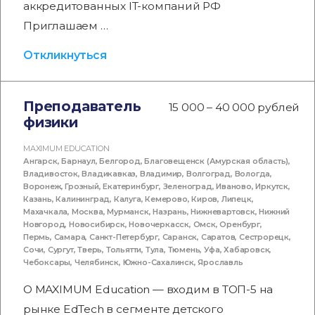
аккредитованных IT-компаний РФ
Приглашаем …
Откликнуться
Преподаватель
15 000 – 40 000 рублей
физики
MAXIMUM EDUCATION
Ангарск
,
Барнаул
,
Белгород
,
Благовещенск (Амурская область)
,
Владивосток
,
Владикавказ
,
Владимир
,
Волгоград
,
Вологда
,
Воронеж
,
Грозный
,
Екатеринбург
,
Зеленоград
,
Иваново
,
Иркутск
,
Казань
,
Калининград
,
Калуга
,
Кемерово
,
Киров
,
Липецк
,
Махачкала
,
Москва
,
Мурманск
,
Назрань
,
Нижневартовск
,
Нижний
Новгород
,
Новосибирск
,
Новочеркасск
,
Омск
,
Оренбург
,
Пермь
,
Самара
,
Санкт-Петербург
,
Саранск
,
Саратов
,
Сестрорецк
,
Сочи
,
Сургут
,
Тверь
,
Тольятти
,
Тула
,
Тюмень
,
Уфа
,
Хабаровск
,
Чебоксары
,
Челябинск
,
Южно-Сахалинск
,
Ярославль
О MAXIMUM Education — входим в ТОП-5 на
рынке EdTech в сегменте детского