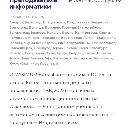
Преподаватель
15 000 – 40 000 рублей
информатики
MAXIMUM EDUCATION
Ангарск
,
Белгород
,
Владивосток
,
Владикавказ
,
Владимир
,
Волгоград
,
Вологда
,
Воронеж
,
Грозный
,
Екатеринбург
,
Зеленоград
,
Иваново
,
Иркутск
,
Казань
,
Калининград
,
Калуга
,
Кемерово
,
Киров
,
Краснодар
,
Красноярск
,
Липецк
,
Махачкала
,
Москва
,
Мурманск
,
Назрань
,
Нижневартовск
,
Нижний Новгород
,
Новосибирск
,
Оренбург
,
Пермь
,
Самара
,
Санкт-Петербург
,
Саратов
,
Сестрорецк
,
Сочи
,
Сургут
,
Сызрань
,
Тверь
,
Тольятти
,
Томск
,
Тула
,
Тюмень
,
Уфа
,
Хабаровск
,
Чебоксары
,
Челябинск
,
Южно-Сахалинск
,
Ярославль
О MAXIMUM Education — входим в ТОП-5 на
рынке EdTech в сегменте детского
образования (РБК, 2022) — являемся
резидентом инновационного центра
«Сколково». — 9 лет готовим учеников к
экзаменам и развиваем образовательные IT-
продукты — Входим в список