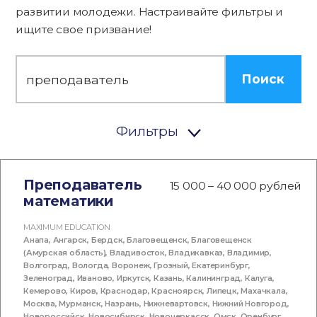
развитии молодежи. Настраивайте фильтры и
ищите свое призвание!
Поиск
Фильтры
Преподаватель
15 000 – 40 000 рублей
математики
MAXIMUM EDUCATION
Анапа
,
Ангарск
,
Бердск
,
Благовещенск
,
Благовещенск
(Амурская область)
,
Владивосток
,
Владикавказ
,
Владимир
,
Волгоград
,
Вологда
,
Воронеж
,
Грозный
,
Екатеринбург
,
Зеленоград
,
Иваново
,
Иркутск
,
Казань
,
Калининград
,
Калуга
,
Кемерово
,
Киров
,
Краснодар
,
Красноярск
,
Липецк
,
Махачкала
,
Москва
,
Мурманск
,
Назрань
,
Нижневартовск
,
Нижний Новгород
,
Новороссийск
,
Новосибирск
,
Новочеркасск
,
Омск
,
Оренбург
,