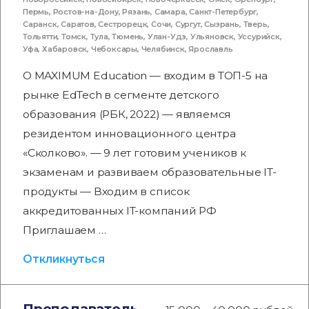
Пермь
,
Ростов-на-Дону
,
Рязань
,
Самара
,
Санкт-Петербург
,
Саранск
,
Саратов
,
Сестрорецк
,
Сочи
,
Сургут
,
Сызрань
,
Тверь
,
Тольятти
,
Томск
,
Тула
,
Тюмень
,
Улан-Удэ
,
Ульяновск
,
Уссурийск
,
Уфа
,
Хабаровск
,
Чебоксары
,
Челябинск
,
Ярославль
О MAXIMUM Education — входим в ТОП-5 на
рынке EdTech в сегменте детского
образования (РБК, 2022) — являемся
резидентом инновационного центра
«Сколково». — 9 лет готовим учеников к
экзаменам и развиваем образовательные IT-
продукты — Входим в список
аккредитованных IT-компаний РФ
Приглашаем …
Откликнуться