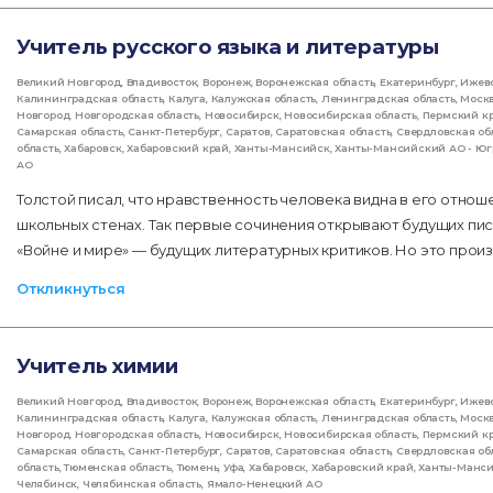
Учитель русского языка и литературы
Великий Новгород
,
Владивосток
,
Воронеж
,
Воронежская область
,
Екатеринбург
,
Ижев
Калининградская область
,
Калуга
,
Калужская область
,
Ленинградская область
,
Моск
Новгород
,
Новгородская область
,
Новосибирск
,
Новосибирская область
,
Пермский к
Самарская область
,
Санкт-Петербург
,
Саратов
,
Саратовская область
,
Свердловская об
область
,
Хабаровск
,
Хабаровский край
,
Ханты-Мансийск
,
Ханты-Мансийский АО - Юг
АО
Толстой писал, что нравственность человека видна в его отнош
школьных стенах. Так первые сочинения открывают будущих пис
«Войне и мире» — будущих литературных критиков. Но это произ
Откликнуться
Учитель химии
Великий Новгород
,
Владивосток
,
Воронеж
,
Воронежская область
,
Екатеринбург
,
Ижев
Калининградская область
,
Калуга
,
Калужская область
,
Ленинградская область
,
Моск
Новгород
,
Новгородская область
,
Новосибирск
,
Новосибирская область
,
Пермский к
Самарская область
,
Санкт-Петербург
,
Саратов
,
Саратовская область
,
Свердловская об
область
,
Тюменская область
,
Тюмень
,
Уфа
,
Хабаровск
,
Хабаровский край
,
Ханты-Манс
Челябинск
,
Челябинская область
,
Ямало-Ненецкий АО