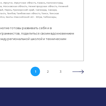
ск
,
Иркутск
,
Иркутская область
,
Казань
,
Калининград
,
ва
,
Московская область
,
Нижегородская область
,
Нижний
рай
,
Пермь
,
Приморский край
,
Салехард
,
Самара
,
ласть
,
Тамбов
,
Тамбовская область
,
Томск
,
Томская
ийск
,
Ханты-Мансийский АО - Югра
,
Чебоксары
,
огие готовы развивать себя и в
ограммистов, поделиться своим вдохновением
между региональной школой и техническим
1
2
3