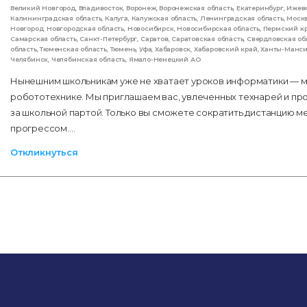
Великий Новгород
,
Владивосток
,
Воронеж
,
Воронежская область
,
Екатеринбург
,
Ижев
Калининградская область
,
Калуга
,
Калужская область
,
Ленинградская область
,
Моск
Новгород
,
Новгородская область
,
Новосибирск
,
Новосибирская область
,
Пермский к
Самарская область
,
Санкт-Петербург
,
Саратов
,
Саратовская область
,
Свердловская об
область
,
Тюменская область
,
Тюмень
,
Уфа
,
Хабаровск
,
Хабаровский край
,
Ханты-Манс
Челябинск
,
Челябинская область
,
Ямало-Ненецкий АО
Нынешним школьникам уже не хватает уроков информатики — мн
робототехнике. Мы приглашаем вас, увлеченных технарей и пр
за школьной партой. Только вы сможете сократить дистанцию 
прогрессом.…
Откликнуться