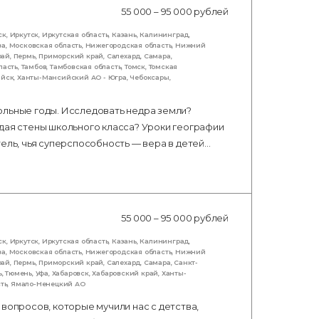
55 000 – 95 000 рублей
ск
,
Иркутск
,
Иркутская область
,
Казань
,
Калининград
,
ва
,
Московская область
,
Нижегородская область
,
Нижний
рай
,
Пермь
,
Приморский край
,
Салехард
,
Самара
,
ласть
,
Тамбов
,
Тамбовская область
,
Томск
,
Томская
ийск
,
Ханты-Мансийский АО - Югра
,
Чебоксары
,
ольные годы. Исследовать недра земли?
дая стены школьного класса? Уроки географии
тель, чья суперспособность — вера в детей…
55 000 – 95 000 рублей
ск
,
Иркутск
,
Иркутская область
,
Казань
,
Калининград
,
ва
,
Московская область
,
Нижегородская область
,
Нижний
рай
,
Пермь
,
Приморский край
,
Салехард
,
Самара
,
Санкт-
ь
,
Тюмень
,
Уфа
,
Хабаровск
,
Хабаровский край
,
Ханты-
ть
,
Ямало-Ненецкий АО
вопросов, которые мучили нас с детства,