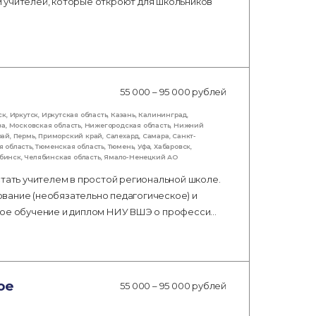
 учителей, которые откроют для школьников
55 000 – 95 000 рублей
ск
,
Иркутск
,
Иркутская область
,
Казань
,
Калининград
,
ва
,
Московская область
,
Нижегородская область
,
Нижний
рай
,
Пермь
,
Приморский край
,
Салехард
,
Самара
,
Санкт-
я область
,
Тюменская область
,
Тюмень
,
Уфа
,
Хабаровск
,
бинск
,
Челябинская область
,
Ямало-Ненецкий АО
стать учителем в простой региональной школе.
вание (необязательно педагогическое) и
тное обучение и диплом НИУ ВШЭ о професси…
ое
55 000 – 95 000 рублей