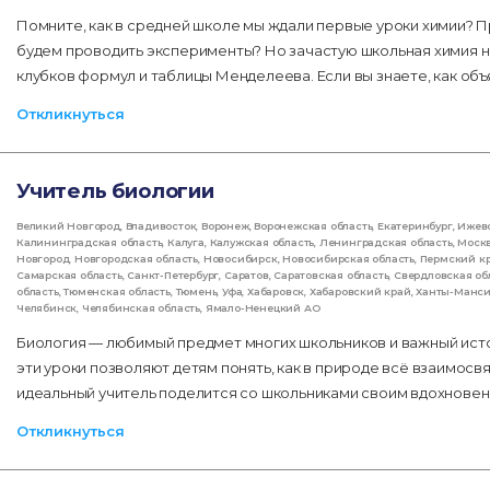
Помните, как в средней школе мы ждали первые уроки химии? П
будем проводить эксперименты? Но зачастую школьная химия не
клубков формул и таблицы Менделеева. Если вы знаете, как об
Откликнуться
Учитель биологии
Великий Новгород
,
Владивосток
,
Воронеж
,
Воронежская область
,
Екатеринбург
,
Ижев
Калининградская область
,
Калуга
,
Калужская область
,
Ленинградская область
,
Моск
Новгород
,
Новгородская область
,
Новосибирск
,
Новосибирская область
,
Пермский к
Самарская область
,
Санкт-Петербург
,
Саратов
,
Саратовская область
,
Свердловская об
область
,
Тюменская область
,
Тюмень
,
Уфа
,
Хабаровск
,
Хабаровский край
,
Ханты-Манс
Челябинск
,
Челябинская область
,
Ямало-Ненецкий АО
Биология — любимый предмет многих школьников и важный ист
эти уроки позволяют детям понять, как в природе всё взаимос
идеальный учитель поделится со школьниками своим вдохновени
Откликнуться