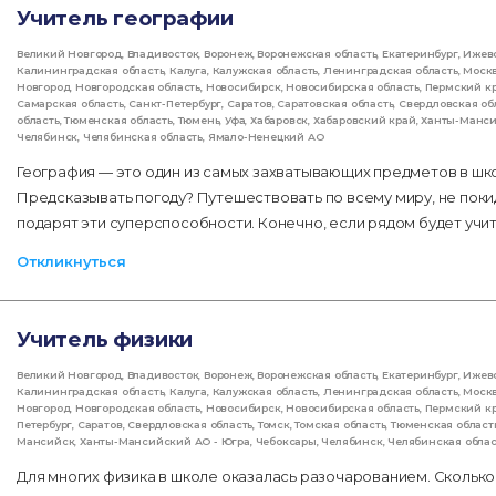
Учитель географии
Великий Новгород
,
Владивосток
,
Воронеж
,
Воронежская область
,
Екатеринбург
,
Ижев
Калининградская область
,
Калуга
,
Калужская область
,
Ленинградская область
,
Моск
Новгород
,
Новгородская область
,
Новосибирск
,
Новосибирская область
,
Пермский к
Самарская область
,
Санкт-Петербург
,
Саратов
,
Саратовская область
,
Свердловская об
область
,
Тюменская область
,
Тюмень
,
Уфа
,
Хабаровск
,
Хабаровский край
,
Ханты-Манс
Челябинск
,
Челябинская область
,
Ямало-Ненецкий АО
География — это один из самых захватывающих предметов в шк
Предсказывать погоду? Путешествовать по всему миру, не поки
подарят эти суперспособности. Конечно, если рядом будет учи
Откликнуться
Учитель физики
Великий Новгород
,
Владивосток
,
Воронеж
,
Воронежская область
,
Екатеринбург
,
Ижев
Калининградская область
,
Калуга
,
Калужская область
,
Ленинградская область
,
Моск
Новгород
,
Новгородская область
,
Новосибирск
,
Новосибирская область
,
Пермский к
Петербург
,
Саратов
,
Свердловская область
,
Томск
,
Томская область
,
Тюменская област
Мансийск
,
Ханты-Мансийский АО - Югра
,
Чебоксары
,
Челябинск
,
Челябинская облас
Для многих физика в школе оказалась разочарованием. Сколько 