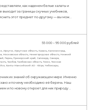
редставляли, как наденем белые халаты и
 выходит за границы скучных учебников,
ъяснить этот предмет по-другому — вы мож…
55 000 – 95 000 рублей
ск
,
Иркутск
,
Иркутская область
,
Казань
,
Калининград
,
ва
,
Московская область
,
Нижегородская область
,
Нижний
рай
,
Пермь
,
Приморский край
,
Салехард
,
Самара
,
ласть
,
Тамбов
,
Тамбовская область
,
Томск
,
Томская
ийск
,
Ханты-Мансийский АО - Югра
,
Чебоксары
,
очник их знаний об окружающем мире. Именно
вязано и почему необходимо её беречь. Наш
ем и по новому откроет для них природу …