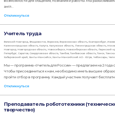
возможности для общения, познания и работы. Мы разыскиваем
англ…
Откликнуться
Учитель труда
Великий Новгород
,
Владивосток
,
Воронеж
,
Воронежская область
,
Екатеринбург
,
Ижев
Калининградская область
,
Калуга
,
Калужская область
,
Ленинградская область
,
Моск
Новгород
,
Новгородская область
,
Новосибирск
,
Новосибирская область
,
Пермский к
Петербург
,
Саратов
,
Свердловская область
,
Тамбов
,
Тамбовская область
,
Томск
,
Томска
Хабаровский край
,
Ханты-Мансийск
,
Ханты-Мансийский АО - Югра
,
Чебоксары
,
Челя
Мы — программа «Учитель для России» — предлагаем на 2 года 
Чтобы присоединиться к нам, необходимо иметь высшее образо
пройти отбор в программу. Каждый участник получает беспла
Откликнуться
Преподаватель робототехники (техническ
творчество)