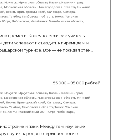
ск
,
Иркутск
,
Иркутская область
,
Казань
,
Калининград
,
ва
,
Московская область
,
Нижегородская область
,
Нижний
рай
,
Пермь
,
Приморский край
,
Салехард
,
Самара
,
ласть
,
Тамбов
,
Тамбовская область
,
Томск
,
Томская
- Югра
,
Чебоксары
,
Челябинск
,
Челябинская область
,
ина времени. Конечно, если сам учитель —
м дети успевают и съездить к пирамидам, и
рыцарском турнире. Всё — не покидая стен…
55 000 – 95 000 рублей
ск
,
Иркутск
,
Иркутская область
,
Казань
,
Калининград
,
ва
,
Московская область
,
Нижегородская область
,
Нижний
рай
,
Пермь
,
Приморский край
,
Салехард
,
Самара
,
ласть
,
Тамбов
,
Тамбовская область
,
Томск
,
Томская
ийск
,
Ханты-Мансийский АО - Югра
,
Чебоксары
,
 иностранный язык. Между тем, изучение
уру других народов, открывает новые