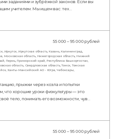
ными заданиями и зубрёжкой законов. Если вы
нашим учителем. Мы ищем вас: тех…
55 000 – 95 000 рублей
ск
,
Иркутск
,
Иркутская область
,
Казань
,
Калининград
,
ва
,
Московская область
,
Нижегородская область
,
Нижний
рай
,
Пермь
,
Приморский край
,
Республика Башкортостан
,
овская область
,
Свердловская область
,
Томск
,
Томская
ийск
,
Ханты-Мансийский АО - Югра
,
Чебоксары
,
танцию, прыжки через козла и попытки
м, что хорошие уроки физкультуры — это
своё тело, понимать его возможности, чув…
55 000 – 95 000 рублей