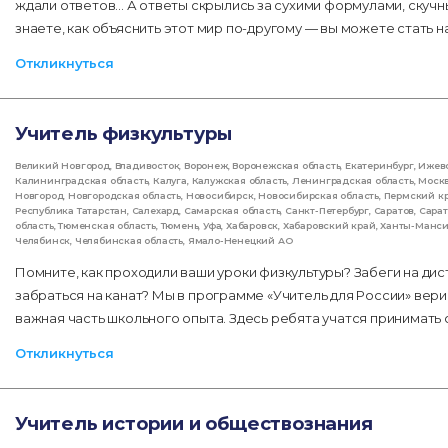
ждали ответов... А ответы скрылись за сухими формулами, скуч
знаете, как объяснить этот мир по-другому — вы можете стать 
Откликнуться
Учитель физкультуры
Великий Новгород
,
Владивосток
,
Воронеж
,
Воронежская область
,
Екатеринбург
,
Ижев
Калининградская область
,
Калуга
,
Калужская область
,
Ленинградская область
,
Моск
Новгород
,
Новгородская область
,
Новосибирск
,
Новосибирская область
,
Пермский к
Республика Татарстан
,
Салехард
,
Самарская область
,
Санкт-Петербург
,
Саратов
,
Сарат
область
,
Тюменская область
,
Тюмень
,
Уфа
,
Хабаровск
,
Хабаровский край
,
Ханты-Манс
Челябинск
,
Челябинская область
,
Ямало-Ненецкий АО
Помните, как проходили ваши уроки физкультуры? Забеги на дис
забраться на канат? Мы в программе «Учитель для России» вери
важная часть школьного опыта. Здесь ребята учатся принимать 
Откликнуться
Учитель истории и обществознания