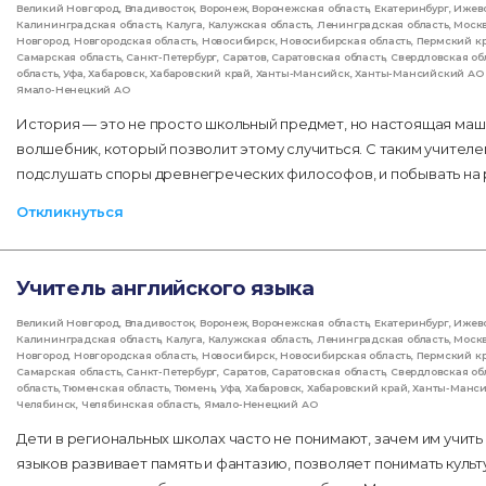
Великий Новгород
,
Владивосток
,
Воронеж
,
Воронежская область
,
Екатеринбург
,
Ижев
Калининградская область
,
Калуга
,
Калужская область
,
Ленинградская область
,
Моск
Новгород
,
Новгородская область
,
Новосибирск
,
Новосибирская область
,
Пермский к
Самарская область
,
Санкт-Петербург
,
Саратов
,
Саратовская область
,
Свердловская об
область
,
Уфа
,
Хабаровск
,
Хабаровский край
,
Ханты-Мансийск
,
Ханты-Мансийский АО 
Ямало-Ненецкий АО
История — это не просто школьный предмет, но настоящая маш
волшебник, который позволит этому случиться. С таким учителе
подслушать споры древнегреческих философов, и побывать на 
Откликнуться
Учитель английского языка
Великий Новгород
,
Владивосток
,
Воронеж
,
Воронежская область
,
Екатеринбург
,
Ижев
Калининградская область
,
Калуга
,
Калужская область
,
Ленинградская область
,
Моск
Новгород
,
Новгородская область
,
Новосибирск
,
Новосибирская область
,
Пермский к
Самарская область
,
Санкт-Петербург
,
Саратов
,
Саратовская область
,
Свердловская об
область
,
Тюменская область
,
Тюмень
,
Уфа
,
Хабаровск
,
Хабаровский край
,
Ханты-Манс
Челябинск
,
Челябинская область
,
Ямало-Ненецкий АО
Дети в региональных школах часто не понимают, зачем им учить
языков развивает память и фантазию, позволяет понимать культ