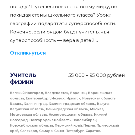
погоду? Путешествовать по всему миру, не
покидая стены школьного класса? Уроки
географии подарят эти суперспособности.
Конечно, если рядом будет учитель, чья
суперспособность — вера в детей…
Откликнуться
Учитель
55 000 – 95 000 рублей
физики
Великий Новгород
,
Владивосток
,
Воронеж
,
Воронежская
область
,
Екатеринбург
,
Ижевск
,
Иркутск
,
Иркутская область
,
Казань
,
Калининград
,
Калининградская область
,
Калуга
,
Калужская область
,
Ленинградская область
,
Москва
,
Московская область
,
Нижегородская область
,
Нижний
Новгород
,
Новгородская область
,
Новосибирск
,
Новосибирская область
,
Пермский край
,
Пермь
,
Приморский
край
,
Салехард
,
Самара
,
Санкт-Петербург
,
Саратов
,