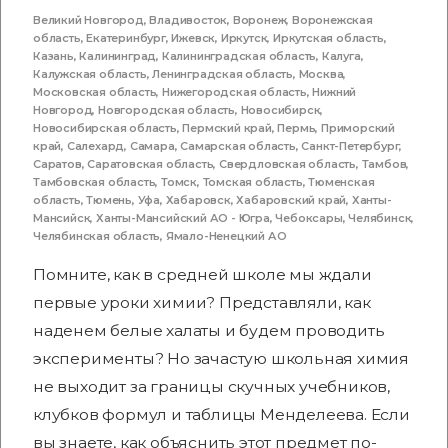
Великий Новгород
,
Владивосток
,
Воронеж
,
Воронежская
область
,
Екатеринбург
,
Ижевск
,
Иркутск
,
Иркутская область
,
Казань
,
Калининград
,
Калининградская область
,
Калуга
,
Калужская область
,
Ленинградская область
,
Москва
,
Московская область
,
Нижегородская область
,
Нижний
Новгород
,
Новгородская область
,
Новосибирск
,
Новосибирская область
,
Пермский край
,
Пермь
,
Приморский
край
,
Салехард
,
Самара
,
Самарская область
,
Санкт-Петербург
,
Саратов
,
Саратовская область
,
Свердловская область
,
Тамбов
,
Тамбовская область
,
Томск
,
Томская область
,
Тюменская
область
,
Тюмень
,
Уфа
,
Хабаровск
,
Хабаровский край
,
Ханты-
Мансийск
,
Ханты-Мансийский АО - Югра
,
Чебоксары
,
Челябинск
,
Челябинская область
,
Ямало-Ненецкий АО
Помните, как в средней школе мы ждали
первые уроки химии? Представляли, как
наденем белые халаты и будем проводить
эксперименты? Но зачастую школьная химия
не выходит за границы скучных учебников,
клубков формул и таблицы Менделеева. Если
вы знаете, как объяснить этот предмет по-