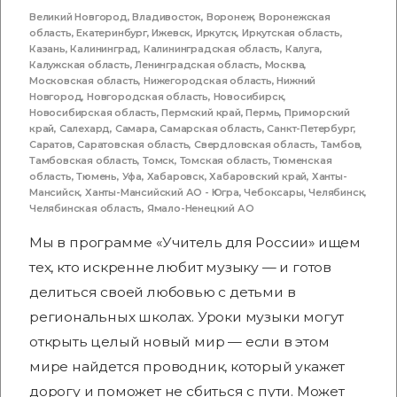
Великий Новгород
,
Владивосток
,
Воронеж
,
Воронежская
область
,
Екатеринбург
,
Ижевск
,
Иркутск
,
Иркутская область
,
Казань
,
Калининград
,
Калининградская область
,
Калуга
,
Калужская область
,
Ленинградская область
,
Москва
,
Московская область
,
Нижегородская область
,
Нижний
Новгород
,
Новгородская область
,
Новосибирск
,
Новосибирская область
,
Пермский край
,
Пермь
,
Приморский
край
,
Салехард
,
Самара
,
Самарская область
,
Санкт-Петербург
,
Саратов
,
Саратовская область
,
Свердловская область
,
Тамбов
,
Тамбовская область
,
Томск
,
Томская область
,
Тюменская
область
,
Тюмень
,
Уфа
,
Хабаровск
,
Хабаровский край
,
Ханты-
Мансийск
,
Ханты-Мансийский АО - Югра
,
Чебоксары
,
Челябинск
,
Челябинская область
,
Ямало-Ненецкий АО
Мы в программе «Учитель для России» ищем
тех, кто искренне любит музыку — и готов
делиться своей любовью с детьми в
региональных школах. Уроки музыки могут
открыть целый новый мир — если в этом
мире найдется проводник, который укажет
дорогу и поможет не сбиться с пути. Может