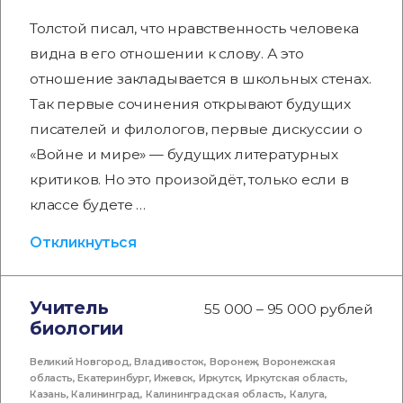
Толстой писал, что нравственность человека
видна в его отношении к слову. А это
отношение закладывается в школьных стенах.
Так первые сочинения открывают будущих
писателей и филологов, первые дискуссии о
«Войне и мире» — будущих литературных
критиков. Но это произойдёт, только если в
классе будете …
Откликнуться
Учитель
55 000 – 95 000 рублей
биологии
Великий Новгород
,
Владивосток
,
Воронеж
,
Воронежская
область
,
Екатеринбург
,
Ижевск
,
Иркутск
,
Иркутская область
,
Казань
,
Калининград
,
Калининградская область
,
Калуга
,