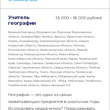
Учитель
55 000 – 95 000 рублей
географии
Великий Новгород
,
Владивосток
,
Воронеж
,
Воронежская
область
,
Екатеринбург
,
Ижевск
,
Иркутск
,
Иркутская область
,
Казань
,
Калининград
,
Калининградская область
,
Калуга
,
Калужская область
,
Ленинградская область
,
Москва
,
Московская область
,
Нижегородская область
,
Нижний
Новгород
,
Новгородская область
,
Новосибирск
,
Новосибирская область
,
Пермский край
,
Пермь
,
Приморский
край
,
Салехард
,
Самара
,
Самарская область
,
Санкт-Петербург
,
Саратов
,
Саратовская область
,
Свердловская область
,
Тамбов
,
Тамбовская область
,
Томск
,
Томская область
,
Тюменская
область
,
Тюмень
,
Уфа
,
Хабаровск
,
Хабаровский край
,
Ханты-
Мансийск
,
Ханты-Мансийский АО - Югра
,
Чебоксары
,
Челябинск
,
Челябинская область
,
Ямало-Ненецкий АО
География — это один из самых
захватывающих предметов в школьные годы.
Исследовать недра земли? Предсказывать