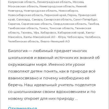
Калужская область
,
Ленинградская область
,
Москва
,
Московская область
,
Нижегородская область
,
Нижний
Новгород
,
Новгородская область
,
Новосибирск
,
Новосибирская область
,
Пермский край
,
Пермь
,
Приморский
край
,
Салехард
,
Самара
,
Самарская область
,
Санкт-Петербург
,
Саратов
,
Саратовская область
,
Свердловская область
,
Тамбов
,
Тамбовская область
,
Томск
,
Томская область
,
Тюменская
область
,
Тюмень
,
Уфа
,
Хабаровск
,
Хабаровский край
,
Ханты-
Мансийск
,
Ханты-Мансийский АО - Югра
,
Чебоксары
,
Челябинск
,
Челябинская область
,
Ямало-Ненецкий АО
Биология — любимый предмет многих
школьников и важный источник их знаний об
окружающем мире. Именно эти уроки
позволяют детям понять, как в природе всё
взаимосвязано и почему необходимо её
беречь. Наш идеальный учитель поделится
со школьниками своим вдохновением и по
новому откроет для них природу …
Откликнуться