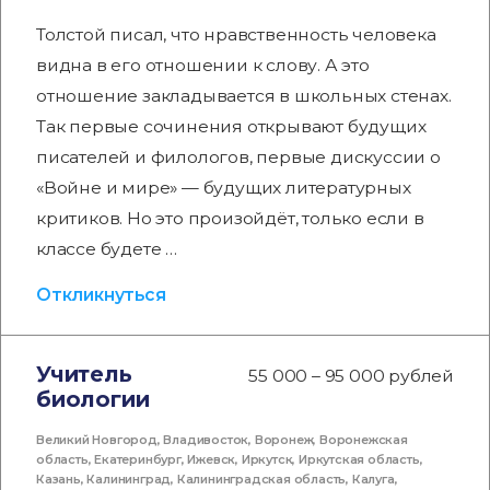
Толстой писал, что нравственность человека
видна в его отношении к слову. А это
отношение закладывается в школьных стенах.
Так первые сочинения открывают будущих
писателей и филологов, первые дискуссии о
«Войне и мире» — будущих литературных
критиков. Но это произойдёт, только если в
классе будете …
Откликнуться
Учитель
55 000 – 95 000 рублей
биологии
Великий Новгород
,
Владивосток
,
Воронеж
,
Воронежская
область
,
Екатеринбург
,
Ижевск
,
Иркутск
,
Иркутская область
,
Казань
,
Калининград
,
Калининградская область
,
Калуга
,