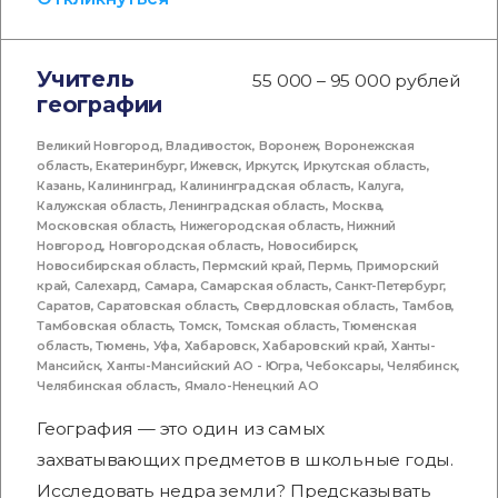
Учитель
55 000 – 95 000 рублей
географии
Великий Новгород
,
Владивосток
,
Воронеж
,
Воронежская
область
,
Екатеринбург
,
Ижевск
,
Иркутск
,
Иркутская область
,
Казань
,
Калининград
,
Калининградская область
,
Калуга
,
Калужская область
,
Ленинградская область
,
Москва
,
Московская область
,
Нижегородская область
,
Нижний
Новгород
,
Новгородская область
,
Новосибирск
,
Новосибирская область
,
Пермский край
,
Пермь
,
Приморский
край
,
Салехард
,
Самара
,
Самарская область
,
Санкт-Петербург
,
Саратов
,
Саратовская область
,
Свердловская область
,
Тамбов
,
Тамбовская область
,
Томск
,
Томская область
,
Тюменская
область
,
Тюмень
,
Уфа
,
Хабаровск
,
Хабаровский край
,
Ханты-
Мансийск
,
Ханты-Мансийский АО - Югра
,
Чебоксары
,
Челябинск
,
Челябинская область
,
Ямало-Ненецкий АО
География — это один из самых
захватывающих предметов в школьные годы.
Исследовать недра земли? Предсказывать