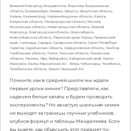
Великий Новгород
,
Владивосток
,
Воронеж
,
Воронежская
область
,
Екатеринбург
,
Ижевск
,
Иркутск
,
Иркутская область
,
Казань
,
Калининград
,
Калининградская область
,
Калуга
,
Калужская область
,
Ленинградская область
,
Москва
,
Московская область
,
Нижегородская область
,
Нижний
Новгород
,
Новгородская область
,
Новосибирск
,
Новосибирская область
,
Пермский край
,
Пермь
,
Приморский
край
,
Салехард
,
Самара
,
Самарская область
,
Санкт-Петербург
,
Саратов
,
Саратовская область
,
Свердловская область
,
Тамбов
,
Тамбовская область
,
Томск
,
Томская область
,
Тюменская
область
,
Тюмень
,
Уфа
,
Хабаровск
,
Хабаровский край
,
Ханты-
Мансийск
,
Ханты-Мансийский АО - Югра
,
Чебоксары
,
Челябинск
,
Челябинская область
,
Ямало-Ненецкий АО
Помните, как в средней школе мы ждали
первые уроки химии? Представляли, как
наденем белые халаты и будем проводить
эксперименты? Но зачастую школьная химия
не выходит за границы скучных учебников,
клубков формул и таблицы Менделеева. Если
вы знаете, как объяснить этот предмет по-