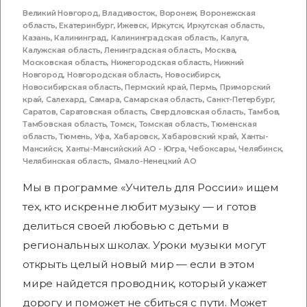
Великий Новгород
,
Владивосток
,
Воронеж
,
Воронежская
область
,
Екатеринбург
,
Ижевск
,
Иркутск
,
Иркутская область
,
Казань
,
Калининград
,
Калининградская область
,
Калуга
,
Калужская область
,
Ленинградская область
,
Москва
,
Московская область
,
Нижегородская область
,
Нижний
Новгород
,
Новгородская область
,
Новосибирск
,
Новосибирская область
,
Пермский край
,
Пермь
,
Приморский
край
,
Салехард
,
Самара
,
Самарская область
,
Санкт-Петербург
,
Саратов
,
Саратовская область
,
Свердловская область
,
Тамбов
,
Тамбовская область
,
Томск
,
Томская область
,
Тюменская
область
,
Тюмень
,
Уфа
,
Хабаровск
,
Хабаровский край
,
Ханты-
Мансийск
,
Ханты-Мансийский АО - Югра
,
Чебоксары
,
Челябинск
,
Челябинская область
,
Ямало-Ненецкий АО
Мы в программе «Учитель для России» ищем
тех, кто искренне любит музыку — и готов
делиться своей любовью с детьми в
региональных школах. Уроки музыки могут
открыть целый новый мир — если в этом
мире найдется проводник, который укажет
дорогу и поможет не сбиться с пути. Может