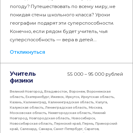
погоду? Путешествовать по всему миру, не
покидая стены школьного класса? Уроки
географии подарят эти суперспособности.
Конечно, если рядом будет учитель, чья
суперспособность — вера в детей…
Откликнуться
Учитель
55 000 – 95 000 рублей
физики
Великий Новгород
,
Владивосток
,
Воронеж
,
Воронежская
область
,
Екатеринбург
,
Ижевск
,
Иркутск
,
Иркутская область
,
Казань
,
Калининград
,
Калининградская область
,
Калуга
,
Калужская область
,
Ленинградская область
,
Москва
,
Московская область
,
Нижегородская область
,
Нижний
Новгород
,
Новгородская область
,
Новосибирск
,
Новосибирская область
,
Пермский край
,
Пермь
,
Приморский
край
,
Салехард
,
Самара
,
Санкт-Петербург
,
Саратов
,