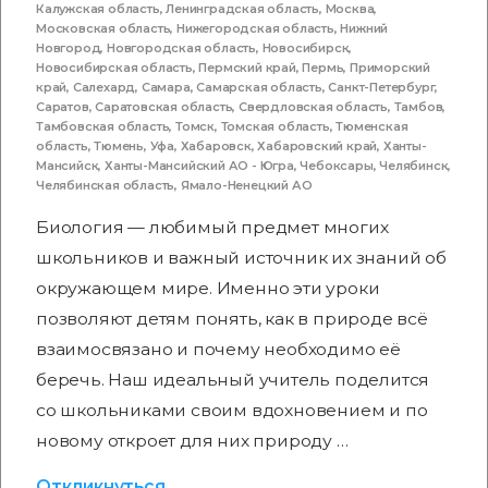
Калужская область
,
Ленинградская область
,
Москва
,
Московская область
,
Нижегородская область
,
Нижний
Новгород
,
Новгородская область
,
Новосибирск
,
Новосибирская область
,
Пермский край
,
Пермь
,
Приморский
край
,
Салехард
,
Самара
,
Самарская область
,
Санкт-Петербург
,
Саратов
,
Саратовская область
,
Свердловская область
,
Тамбов
,
Тамбовская область
,
Томск
,
Томская область
,
Тюменская
область
,
Тюмень
,
Уфа
,
Хабаровск
,
Хабаровский край
,
Ханты-
Мансийск
,
Ханты-Мансийский АО - Югра
,
Чебоксары
,
Челябинск
,
Челябинская область
,
Ямало-Ненецкий АО
Биология — любимый предмет многих
школьников и важный источник их знаний об
окружающем мире. Именно эти уроки
позволяют детям понять, как в природе всё
взаимосвязано и почему необходимо её
беречь. Наш идеальный учитель поделится
со школьниками своим вдохновением и по
новому откроет для них природу …
Откликнуться