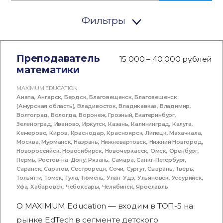
Фильтры
Преподаватель
15 000 – 40 000 рублей
математики
MAXIMUM EDUCATION
Анапа
,
Ангарск
,
Бердск
,
Благовещенск
,
Благовещенск
(Амурская область)
,
Владивосток
,
Владикавказ
,
Владимир
,
Волгоград
,
Вологда
,
Воронеж
,
Грозный
,
Екатеринбург
,
Зеленоград
,
Иваново
,
Иркутск
,
Казань
,
Калининград
,
Калуга
,
Кемерово
,
Киров
,
Краснодар
,
Красноярск
,
Липецк
,
Махачкала
,
Москва
,
Мурманск
,
Назрань
,
Нижневартовск
,
Нижний Новгород
,
Новороссийск
,
Новосибирск
,
Новочеркасск
,
Омск
,
Оренбург
,
Пермь
,
Ростов-на-Дону
,
Рязань
,
Самара
,
Санкт-Петербург
,
Саранск
,
Саратов
,
Сестрорецк
,
Сочи
,
Сургут
,
Сызрань
,
Тверь
,
Тольятти
,
Томск
,
Тула
,
Тюмень
,
Улан-Удэ
,
Ульяновск
,
Уссурийск
,
Уфа
,
Хабаровск
,
Чебоксары
,
Челябинск
,
Ярославль
О MAXIMUM Education — входим в ТОП-5 на
рынке EdTech в сегменте детского