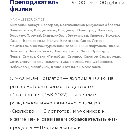
Преподаватель
15 000 – 40 000 рублей
физики
MAXIMUM EDUCATION
Ангарск
,
Барнаул
,
Белгород
,
Благовещенск (Амурская область)
,
Владивосток
,
Владикавказ
,
Владимир
,
Волгоград
,
Вологда
,
Воронеж
,
Грозный
,
Екатеринбург
,
Зеленоград
,
Иваново
,
Иркутск
,
Казань
,
Калининград
,
Калуга
,
Кемерово
,
Киров
,
Липецк
,
Махачкала
,
Москва
,
Мурманск
,
Назрань
,
Нижневартовск
,
Нижний
Новгород
,
Новосибирск
,
Новочеркасск
,
Омск
,
Оренбург
,
Пермь
,
Самара
,
Санкт-Петербург
,
Саранск
,
Саратов
,
Сестрорецк
,
Сочи
,
Сургут
,
Тверь
,
Тольятти
,
Тула
,
Тюмень
,
Уфа
,
Хабаровск
,
Чебоксары
,
Челябинск
,
Южно-Сахалинск
,
Ярославль
О MAXIMUM Education — входим в ТОП-5 на
рынке EdTech в сегменте детского
образования (РБК, 2022) — являемся
резидентом инновационного центра
«Сколково». — 9 лет готовим учеников к
экзаменам и развиваем образовательные IT-
продукты — Входим в список