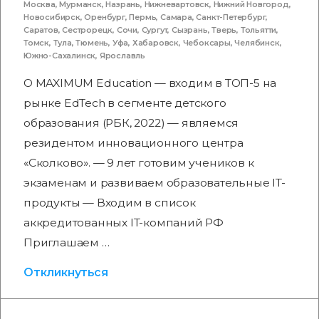
Москва
,
Мурманск
,
Назрань
,
Нижневартовск
,
Нижний Новгород
,
Новосибирск
,
Оренбург
,
Пермь
,
Самара
,
Санкт-Петербург
,
Саратов
,
Сестрорецк
,
Сочи
,
Сургут
,
Сызрань
,
Тверь
,
Тольятти
,
Томск
,
Тула
,
Тюмень
,
Уфа
,
Хабаровск
,
Чебоксары
,
Челябинск
,
Южно-Сахалинск
,
Ярославль
О MAXIMUM Education — входим в ТОП-5 на
рынке EdTech в сегменте детского
образования (РБК, 2022) — являемся
резидентом инновационного центра
«Сколково». — 9 лет готовим учеников к
экзаменам и развиваем образовательные IT-
продукты — Входим в список
аккредитованных IT-компаний РФ
Приглашаем …
Откликнуться