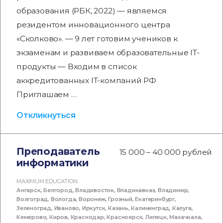
образования (РБК, 2022) — являемся
резидентом инновационного центра
«Сколково». — 9 лет готовим учеников к
экзаменам и развиваем образовательные IT-
продукты — Входим в список
аккредитованных IT-компаний РФ
Приглашаем …
Откликнуться
Преподаватель
15 000 – 40 000 рублей
информатики
MAXIMUM EDUCATION
Ангарск
,
Белгород
,
Владивосток
,
Владикавказ
,
Владимир
,
Волгоград
,
Вологда
,
Воронеж
,
Грозный
,
Екатеринбург
,
Зеленоград
,
Иваново
,
Иркутск
,
Казань
,
Калининград
,
Калуга
,
Кемерово
,
Киров
,
Краснодар
,
Красноярск
,
Липецк
,
Махачкала
,