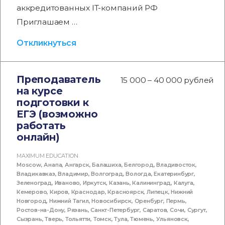
аккредитованных IT-компаний РФ
Приглашаем …
Откликнуться
Преподаватель
15 000 – 40 000 рублей
на курсе
подготовки к
ЕГЭ (возможно
работать
онлайн)
MAXIMUM EDUCATION
Moscow
,
Анапа
,
Ангарск
,
Балашиха
,
Белгород
,
Владивосток
,
Владикавказ
,
Владимир
,
Волгоград
,
Вологда
,
Екатеринбург
,
Зеленоград
,
Иваново
,
Иркутск
,
Казань
,
Калининград
,
Калуга
,
Кемерово
,
Киров
,
Краснодар
,
Красноярск
,
Липецк
,
Нижний
Новгород
,
Нижний Тагил
,
Новосибирск
,
Оренбург
,
Пермь
,
Ростов-на-Дону
,
Рязань
,
Санкт-Петербург
,
Саратов
,
Сочи
,
Сургут
,
Сызрань
,
Тверь
,
Тольятти
,
Томск
,
Тула
,
Тюмень
,
Ульяновск
,