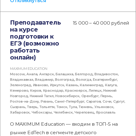
Откликнуться
Преподаватель
15 000 – 40 000 рублей
на курсе
подготовки к
ЕГЭ (возможно
работать
онлайн)
MAXIMUM EDUCATION
Moscow
,
Анапа
,
Ангарск
,
Балашиха
,
Белгород
,
Владивосток
,
Владикавказ
,
Владимир
,
Волгоград
,
Вологда
,
Екатеринбург
,
Зеленоград
,
Иваново
,
Иркутск
,
Казань
,
Калининград
,
Калуга
,
Кемерово
,
Киров
,
Краснодар
,
Красноярск
,
Липецк
,
Нижний
Новгород
,
Нижний Тагил
,
Новосибирск
,
Оренбург
,
Пермь
,
Ростов-на-Дону
,
Рязань
,
Санкт-Петербург
,
Саратов
,
Сочи
,
Сургут
,
Сызрань
,
Тверь
,
Тольятти
,
Томск
,
Тула
,
Тюмень
,
Ульяновск
,
Хабаровск
,
Чебоксары
,
Челябинск
,
Череповец
,
Ярославль
О MAXIMUM Education — входим в ТОП-5 на
рынке EdTech в сегменте детского