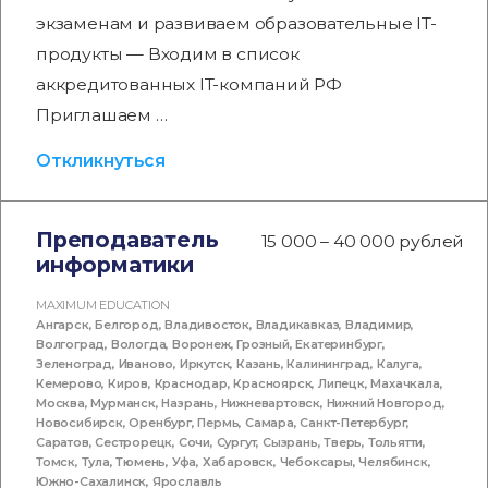
экзаменам и развиваем образовательные IT-
продукты — Входим в список
аккредитованных IT-компаний РФ
Приглашаем …
Откликнуться
Преподаватель
15 000 – 40 000 рублей
информатики
MAXIMUM EDUCATION
Ангарск
,
Белгород
,
Владивосток
,
Владикавказ
,
Владимир
,
Волгоград
,
Вологда
,
Воронеж
,
Грозный
,
Екатеринбург
,
Зеленоград
,
Иваново
,
Иркутск
,
Казань
,
Калининград
,
Калуга
,
Кемерово
,
Киров
,
Краснодар
,
Красноярск
,
Липецк
,
Махачкала
,
Москва
,
Мурманск
,
Назрань
,
Нижневартовск
,
Нижний Новгород
,
Новосибирск
,
Оренбург
,
Пермь
,
Самара
,
Санкт-Петербург
,
Саратов
,
Сестрорецк
,
Сочи
,
Сургут
,
Сызрань
,
Тверь
,
Тольятти
,
Томск
,
Тула
,
Тюмень
,
Уфа
,
Хабаровск
,
Чебоксары
,
Челябинск
,
Южно-Сахалинск
,
Ярославль