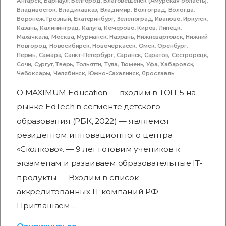
Ангарск
,
Барнаул
,
Белгород
,
Благовещенск (Амурская область)
,
Владивосток
,
Владикавказ
,
Владимир
,
Волгоград
,
Вологда
,
Воронеж
,
Грозный
,
Екатеринбург
,
Зеленоград
,
Иваново
,
Иркутск
,
Казань
,
Калининград
,
Калуга
,
Кемерово
,
Киров
,
Липецк
,
Махачкала
,
Москва
,
Мурманск
,
Назрань
,
Нижневартовск
,
Нижний
Новгород
,
Новосибирск
,
Новочеркасск
,
Омск
,
Оренбург
,
Пермь
,
Самара
,
Санкт-Петербург
,
Саранск
,
Саратов
,
Сестрорецк
,
Сочи
,
Сургут
,
Тверь
,
Тольятти
,
Тула
,
Тюмень
,
Уфа
,
Хабаровск
,
Чебоксары
,
Челябинск
,
Южно-Сахалинск
,
Ярославль
О MAXIMUM Education — входим в ТОП-5 на
рынке EdTech в сегменте детского
образования (РБК, 2022) — являемся
резидентом инновационного центра
«Сколково». — 9 лет готовим учеников к
экзаменам и развиваем образовательные IT-
продукты — Входим в список
аккредитованных IT-компаний РФ
Приглашаем …