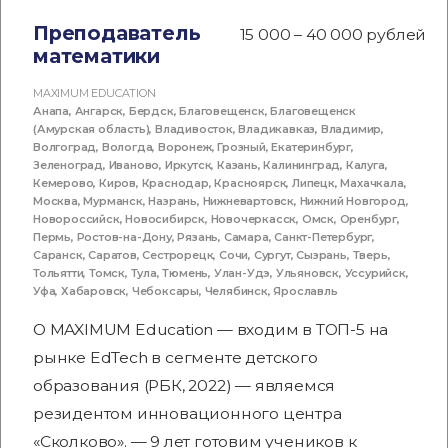
Преподаватель
15 000 – 40 000 рублей
математики
MAXIMUM EDUCATION
Анапа
,
Ангарск
,
Бердск
,
Благовещенск
,
Благовещенск
(Амурская область)
,
Владивосток
,
Владикавказ
,
Владимир
,
Волгоград
,
Вологда
,
Воронеж
,
Грозный
,
Екатеринбург
,
Зеленоград
,
Иваново
,
Иркутск
,
Казань
,
Калининград
,
Калуга
,
Кемерово
,
Киров
,
Краснодар
,
Красноярск
,
Липецк
,
Махачкала
,
Москва
,
Мурманск
,
Назрань
,
Нижневартовск
,
Нижний Новгород
,
Новороссийск
,
Новосибирск
,
Новочеркасск
,
Омск
,
Оренбург
,
Пермь
,
Ростов-на-Дону
,
Рязань
,
Самара
,
Санкт-Петербург
,
Саранск
,
Саратов
,
Сестрорецк
,
Сочи
,
Сургут
,
Сызрань
,
Тверь
,
Тольятти
,
Томск
,
Тула
,
Тюмень
,
Улан-Удэ
,
Ульяновск
,
Уссурийск
,
Уфа
,
Хабаровск
,
Чебоксары
,
Челябинск
,
Ярославль
О MAXIMUM Education — входим в ТОП-5 на
рынке EdTech в сегменте детского
образования (РБК, 2022) — являемся
резидентом инновационного центра
«Сколково». — 9 лет готовим учеников к