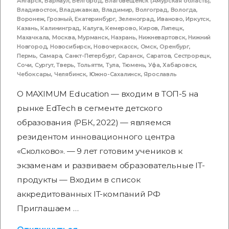
Ангарск
,
Барнаул
,
Белгород
,
Благовещенск (Амурская область)
,
Владивосток
,
Владикавказ
,
Владимир
,
Волгоград
,
Вологда
,
Воронеж
,
Грозный
,
Екатеринбург
,
Зеленоград
,
Иваново
,
Иркутск
,
Казань
,
Калининград
,
Калуга
,
Кемерово
,
Киров
,
Липецк
,
Махачкала
,
Москва
,
Мурманск
,
Назрань
,
Нижневартовск
,
Нижний
Новгород
,
Новосибирск
,
Новочеркасск
,
Омск
,
Оренбург
,
Пермь
,
Самара
,
Санкт-Петербург
,
Саранск
,
Саратов
,
Сестрорецк
,
Сочи
,
Сургут
,
Тверь
,
Тольятти
,
Тула
,
Тюмень
,
Уфа
,
Хабаровск
,
Чебоксары
,
Челябинск
,
Южно-Сахалинск
,
Ярославль
О MAXIMUM Education — входим в ТОП-5 на
рынке EdTech в сегменте детского
образования (РБК, 2022) — являемся
резидентом инновационного центра
«Сколково». — 9 лет готовим учеников к
экзаменам и развиваем образовательные IT-
продукты — Входим в список
аккредитованных IT-компаний РФ
Приглашаем …