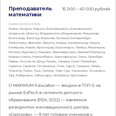
Преподаватель
15 000 – 40 000 рублей
математики
MAXIMUM EDUCATION
Анапа
,
Ангарск
,
Бердск
,
Благовещенск
,
Благовещенск
(Амурская область)
,
Владивосток
,
Владикавказ
,
Владимир
,
Волгоград
,
Вологда
,
Воронеж
,
Грозный
,
Екатеринбург
,
Зеленоград
,
Иваново
,
Иркутск
,
Казань
,
Калининград
,
Калуга
,
Кемерово
,
Киров
,
Краснодар
,
Красноярск
,
Липецк
,
Махачкала
,
Москва
,
Мурманск
,
Назрань
,
Нижневартовск
,
Нижний Новгород
,
Новороссийск
,
Новосибирск
,
Новочеркасск
,
Омск
,
Оренбург
,
Пермь
,
Ростов-на-Дону
,
Рязань
,
Самара
,
Санкт-Петербург
,
Саранск
,
Саратов
,
Сестрорецк
,
Сочи
,
Сургут
,
Сызрань
,
Тверь
,
Тольятти
,
Томск
,
Тула
,
Тюмень
,
Улан-Удэ
,
Ульяновск
,
Уссурийск
,
Уфа
,
Хабаровск
,
Чебоксары
,
Челябинск
,
Ярославль
О MAXIMUM Education — входим в ТОП-5 на
рынке EdTech в сегменте детского
образования (РБК, 2022) — являемся
резидентом инновационного центра
«Сколково». — 9 лет готовим учеников к