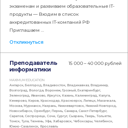
экзаменам и развиваем образовательные IT-
продукты — Входим в список
аккредитованных IT-компаний РФ
Приглашаем …
Откликнуться
Преподаватель
15 000 – 40 000 рублей
информатики
MAXIMUM EDUCATION
Ангарск
,
Белгород
,
Владивосток
,
Владикавказ
,
Владимир
,
Волгоград
,
Вологда
,
Воронеж
,
Грозный
,
Екатеринбург
,
Зеленоград
,
Иваново
,
Иркутск
,
Казань
,
Калининград
,
Калуга
,
Кемерово
,
Киров
,
Краснодар
,
Красноярск
,
Липецк
,
Махачкала
,
Москва
,
Мурманск
,
Назрань
,
Нижневартовск
,
Нижний Новгород
,
Новосибирск
,
Оренбург
,
Пермь
,
Самара
,
Санкт-Петербург
,
Саратов
,
Сестрорецк
,
Сочи
,
Сургут
,
Сызрань
,
Тверь
,
Тольятти
,
Томск
,
Тула
,
Тюмень
,
Уфа
,
Хабаровск
,
Чебоксары
,
Челябинск
,
Южно-Сахалинск
,
Ярославль