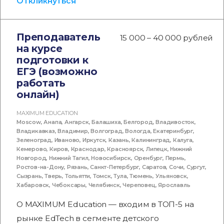
Откликнуться
Преподаватель
15 000 – 40 000 рублей
на курсе
подготовки к
ЕГЭ (возможно
работать
онлайн)
MAXIMUM EDUCATION
Moscow
,
Анапа
,
Ангарск
,
Балашиха
,
Белгород
,
Владивосток
,
Владикавказ
,
Владимир
,
Волгоград
,
Вологда
,
Екатеринбург
,
Зеленоград
,
Иваново
,
Иркутск
,
Казань
,
Калининград
,
Калуга
,
Кемерово
,
Киров
,
Краснодар
,
Красноярск
,
Липецк
,
Нижний
Новгород
,
Нижний Тагил
,
Новосибирск
,
Оренбург
,
Пермь
,
Ростов-на-Дону
,
Рязань
,
Санкт-Петербург
,
Саратов
,
Сочи
,
Сургут
,
Сызрань
,
Тверь
,
Тольятти
,
Томск
,
Тула
,
Тюмень
,
Ульяновск
,
Хабаровск
,
Чебоксары
,
Челябинск
,
Череповец
,
Ярославль
О MAXIMUM Education — входим в ТОП-5 на
рынке EdTech в сегменте детского