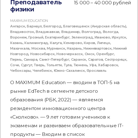
Преподаватель
15 000 – 40 000 рублей
физики
MAXIMUM EDUCATION
Ангарск
,
Барнаул
,
Белгород
,
Благовещенск (Амурская область)
,
Владивосток
,
Владикавказ
,
Владимир
,
Волгоград
,
Вологда
,
Воронеж
,
Грозный
,
Екатеринбург
,
Зеленоград
,
Иваново
,
Иркутск
,
Казань
,
Калининград
,
Калуга
,
Кемерово
,
Киров
,
Липецк
,
Махачкала
,
Москва
,
Мурманск
,
Назрань
,
Нижневартовск
,
Нижний
Новгород
,
Новосибирск
,
Новочеркасск
,
Омск
,
Оренбург
,
Пермь
,
Самара
,
Санкт-Петербург
,
Саранск
,
Саратов
,
Сестрорецк
,
Сочи
,
Сургут
,
Тверь
,
Тольятти
,
Тула
,
Тюмень
,
Уфа
,
Хабаровск
,
Чебоксары
,
Челябинск
,
Южно-Сахалинск
,
Ярославль
О MAXIMUM Education — входим в ТОП-5 на
рынке EdTech в сегменте детского
образования (РБК, 2022) — являемся
резидентом инновационного центра
«Сколково». — 9 лет готовим учеников к
экзаменам и развиваем образовательные IT-
продукты — Входим в список