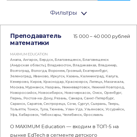
Фильтры
Преподаватель
15 000 – 40 000 рублей
математики
MAXIMUM EDUCATION
Анапа
,
Ангарск
,
Бердск
,
Благовещенск
,
Благовещенск
(Амурская область)
,
Владивосток
,
Владикавказ
,
Владимир
,
Волгоград
,
Вологда
,
Воронеж
,
Грозный
,
Екатеринбург
,
Зеленоград
,
Иваново
,
Иркутск
,
Казань
,
Калининград
,
Калуга
,
Кемерово
,
Киров
,
Краснодар
,
Красноярск
,
Липецк
,
Махачкала
,
Москва
,
Мурманск
,
Назрань
,
Нижневартовск
,
Нижний Новгород
,
Новороссийск
,
Новосибирск
,
Новочеркасск
,
Омск
,
Оренбург
,
Пермь
,
Ростов-на-Дону
,
Рязань
,
Самара
,
Санкт-Петербург
,
Саранск
,
Саратов
,
Сестрорецк
,
Сочи
,
Сургут
,
Сызрань
,
Тверь
,
Тольятти
,
Томск
,
Тула
,
Тюмень
,
Улан-Удэ
,
Ульяновск
,
Уссурийск
,
Уфа
,
Хабаровск
,
Чебоксары
,
Челябинск
,
Ярославль
О MAXIMUM Education — входим в ТОП-5 на
рынке EdTech в сегменте детского