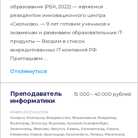
образования (РБК, 2022) — являемся
резидентом инновационного центра
«Сколково». — 9 лет готовим учеников к
экзаменам и развиваем образовательные IT-
продукты — Входим в список
аккредитованных IT-компаний РФ
Приглашаем …
Откликнуться
Преподаватель
15 000 – 40 000 рублей
информатики
MAXIMUM EDUCATION
Ангарск
,
Белгород
,
Владивосток
,
Владикавказ
,
Владимир
,
Волгоград
,
Вологда
,
Воронеж
,
Грозный
,
Екатеринбург
,
Зеленоград
,
Иваново
,
Иркутск
,
Казань
,
Калининград
,
Калуга
,
Кемерово
,
Киров
,
Краснодар
,
Красноярск
,
Липецк
,
Махачкала
,