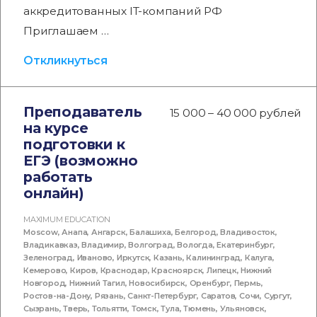
аккредитованных IT-компаний РФ
Приглашаем …
Откликнуться
Преподаватель
15 000 – 40 000 рублей
на курсе
подготовки к
ЕГЭ (возможно
работать
онлайн)
MAXIMUM EDUCATION
Moscow
,
Анапа
,
Ангарск
,
Балашиха
,
Белгород
,
Владивосток
,
Владикавказ
,
Владимир
,
Волгоград
,
Вологда
,
Екатеринбург
,
Зеленоград
,
Иваново
,
Иркутск
,
Казань
,
Калининград
,
Калуга
,
Кемерово
,
Киров
,
Краснодар
,
Красноярск
,
Липецк
,
Нижний
Новгород
,
Нижний Тагил
,
Новосибирск
,
Оренбург
,
Пермь
,
Ростов-на-Дону
,
Рязань
,
Санкт-Петербург
,
Саратов
,
Сочи
,
Сургут
,
Сызрань
,
Тверь
,
Тольятти
,
Томск
,
Тула
,
Тюмень
,
Ульяновск
,