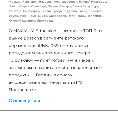
Москва
,
Мурманск
,
Назрань
,
Нижневартовск
,
Нижний Новгород
,
Новосибирск
,
Оренбург
,
Пермь
,
Самара
,
Санкт-Петербург
,
Саратов
,
Сестрорецк
,
Сочи
,
Сургут
,
Сызрань
,
Тверь
,
Тольятти
,
Томск
,
Тула
,
Тюмень
,
Уфа
,
Хабаровск
,
Чебоксары
,
Челябинск
,
Южно-Сахалинск
,
Ярославль
О MAXIMUM Education — входим в ТОП-5 на
рынке EdTech в сегменте детского
образования (РБК, 2022) — являемся
резидентом инновационного центра
«Сколково». — 9 лет готовим учеников к
экзаменам и развиваем образовательные IT-
продукты — Входим в список
аккредитованных IT-компаний РФ
Приглашаем …
Откликнуться