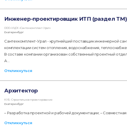
Инженер-проектировщик ИТП (раздел ТМ)
ООО «УЦСК «Сантехкомплект-Урал»
Екатеринбург
Сантехкомплект-Урал - крупнейший поставщик инженерной сан
комплектации систем отопления, водоснабжения, теплоснабжен
В составе компании организован собственный проектный отде
А…
Откликнуться
Архитектор
КУБ - Строительное проектирование
Екатеринбург
– Разработка проектной и рабочей документации; – Совместна
Откликнуться