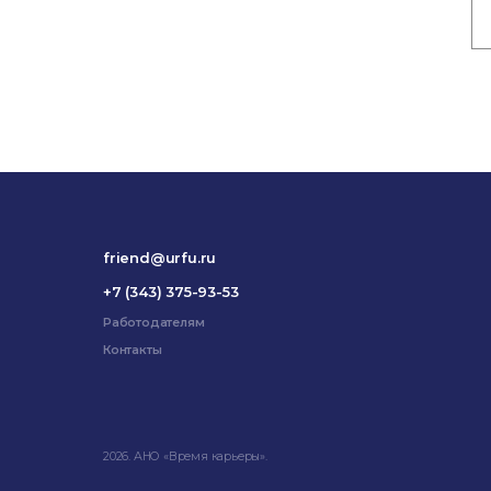
friend@urfu.ru
+7 (343) 375-93-53
Работодателям
Контакты
2026. АНО «Время карьеры».