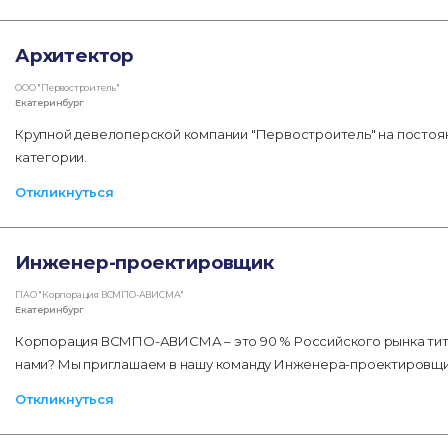
Архитектор
ООО "Первостроитель"
Екатеринбург
Крупной девелоперской компании "Первостроитель" на постоян
категории.
Откликнуться
Инженер-проектировщик
ПАО "Корпорация ВСМПО-АВИСМА"
Екатеринбург
Корпорация ВСМПО-АВИСМА – это 90 % Российского рынка титана
нами? Мы приглашаем в нашу команду Инженера-проектировщ
Откликнуться