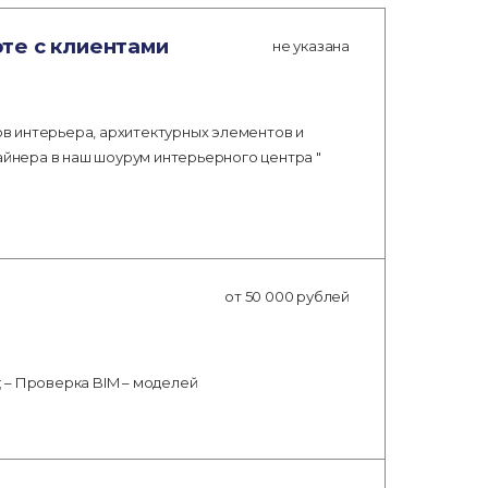
те с клиентами
не указана
в интерьера, архитектурных элементов и
айнера в наш шоурум интерьерного центра "
от 50 000 рублей
 – Проверка BIM – моделей