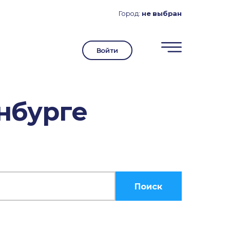
Город:
не выбран
Войти
нбурге
Поиск