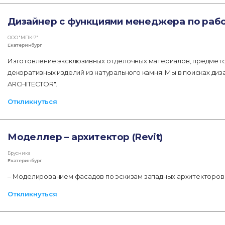
Дизайнер с функциями менеджера по рабо
ООО "МПК-7"
Екатеринбург
Изготовление эксклюзивных отделочных материалов, предмето
декоративных изделий из натурального камня. Мы в поисках диз
ARCHITECTOR".
Откликнуться
Моделлер – архитектор (Revit)
Брусника
Екатеринбург
– Моделированием фасадов по эскизам западных архитекторов;
Откликнуться