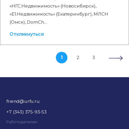
«НГС.Недвижимость» (Новосибирск),
«Е1.Недвижимость» (Екатеринбург), МЛСН
(Омск), DomCh…
Откликнуться
1
2
3
friend@urfu.ru
+7 (343) 375-93-53
Работодателям