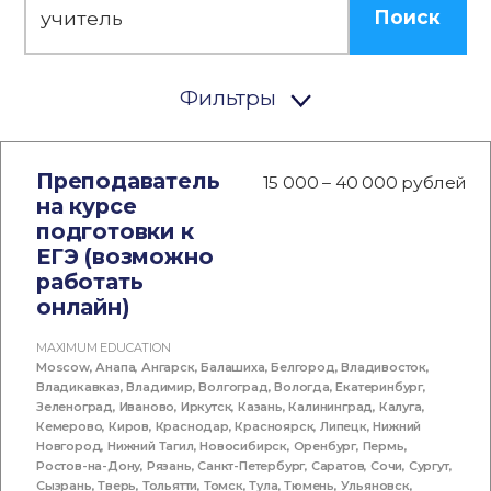
Поиск
Фильтры
Преподаватель
15 000 – 40 000 рублей
на курсе
подготовки к
ЕГЭ (возможно
работать
онлайн)
MAXIMUM EDUCATION
Moscow
,
Анапа
,
Ангарск
,
Балашиха
,
Белгород
,
Владивосток
,
Владикавказ
,
Владимир
,
Волгоград
,
Вологда
,
Екатеринбург
,
Зеленоград
,
Иваново
,
Иркутск
,
Казань
,
Калининград
,
Калуга
,
Кемерово
,
Киров
,
Краснодар
,
Красноярск
,
Липецк
,
Нижний
Новгород
,
Нижний Тагил
,
Новосибирск
,
Оренбург
,
Пермь
,
Ростов-на-Дону
,
Рязань
,
Санкт-Петербург
,
Саратов
,
Сочи
,
Сургут
,
Сызрань
,
Тверь
,
Тольятти
,
Томск
,
Тула
,
Тюмень
,
Ульяновск
,