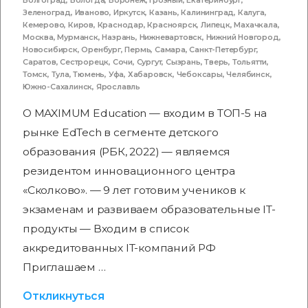
Зеленоград
,
Иваново
,
Иркутск
,
Казань
,
Калининград
,
Калуга
,
Кемерово
,
Киров
,
Краснодар
,
Красноярск
,
Липецк
,
Махачкала
,
Москва
,
Мурманск
,
Назрань
,
Нижневартовск
,
Нижний Новгород
,
Новосибирск
,
Оренбург
,
Пермь
,
Самара
,
Санкт-Петербург
,
Саратов
,
Сестрорецк
,
Сочи
,
Сургут
,
Сызрань
,
Тверь
,
Тольятти
,
Томск
,
Тула
,
Тюмень
,
Уфа
,
Хабаровск
,
Чебоксары
,
Челябинск
,
Южно-Сахалинск
,
Ярославль
О MAXIMUM Education — входим в ТОП-5 на
рынке EdTech в сегменте детского
образования (РБК, 2022) — являемся
резидентом инновационного центра
«Сколково». — 9 лет готовим учеников к
экзаменам и развиваем образовательные IT-
продукты — Входим в список
аккредитованных IT-компаний РФ
Приглашаем …
Откликнуться