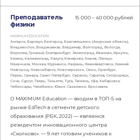
Преподаватель
15 000 – 40 000 рублей
физики
MAXIMUM EDUCATION
Ангарск
,
Барнаул
,
Белгород
,
Благовещенск (Амурская область)
,
Владивосток
,
Владикавказ
,
Владимир
,
Волгоград
,
Вологда
,
Воронеж
,
Грозный
,
Екатеринбург
,
Зеленоград
,
Иваново
,
Иркутск
,
Казань
,
Калининград
,
Калуга
,
Кемерово
,
Киров
,
Липецк
,
Махачкала
,
Москва
,
Мурманск
,
Назрань
,
Нижневартовск
,
Нижний
Новгород
,
Новосибирск
,
Новочеркасск
,
Омск
,
Оренбург
,
Пермь
,
Самара
,
Санкт-Петербург
,
Саранск
,
Саратов
,
Сестрорецк
,
Сочи
,
Сургут
,
Тверь
,
Тольятти
,
Тула
,
Тюмень
,
Уфа
,
Хабаровск
,
Чебоксары
,
Челябинск
,
Южно-Сахалинск
,
Ярославль
О MAXIMUM Education — входим в ТОП-5 на
рынке EdTech в сегменте детского
образования (РБК, 2022) — являемся
резидентом инновационного центра
«Сколково». — 9 лет готовим учеников к