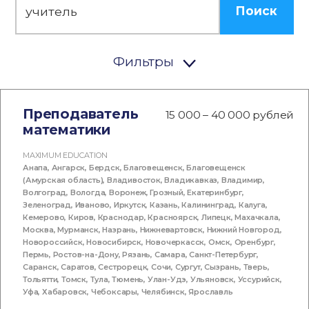
Поиск
Фильтры
Преподаватель
15 000 – 40 000 рублей
математики
MAXIMUM EDUCATION
Анапа
,
Ангарск
,
Бердск
,
Благовещенск
,
Благовещенск
(Амурская область)
,
Владивосток
,
Владикавказ
,
Владимир
,
Волгоград
,
Вологда
,
Воронеж
,
Грозный
,
Екатеринбург
,
Зеленоград
,
Иваново
,
Иркутск
,
Казань
,
Калининград
,
Калуга
,
Кемерово
,
Киров
,
Краснодар
,
Красноярск
,
Липецк
,
Махачкала
,
Москва
,
Мурманск
,
Назрань
,
Нижневартовск
,
Нижний Новгород
,
Новороссийск
,
Новосибирск
,
Новочеркасск
,
Омск
,
Оренбург
,
Пермь
,
Ростов-на-Дону
,
Рязань
,
Самара
,
Санкт-Петербург
,
Саранск
,
Саратов
,
Сестрорецк
,
Сочи
,
Сургут
,
Сызрань
,
Тверь
,
Тольятти
,
Томск
,
Тула
,
Тюмень
,
Улан-Удэ
,
Ульяновск
,
Уссурийск
,
Уфа
,
Хабаровск
,
Чебоксары
,
Челябинск
,
Ярославль