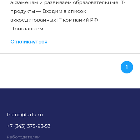
экзаменам и развиваем образовательные IT-
продукты — Входим в список
аккредитованных IT-компаний РФ
Приглашаем …
Откликнуться
1
friend@urfu.ru
+7 (343) 375-93-53
Работодателям