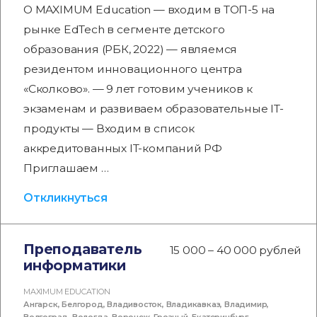
О MAXIMUM Education — входим в ТОП-5 на
рынке EdTech в сегменте детского
образования (РБК, 2022) — являемся
резидентом инновационного центра
«Сколково». — 9 лет готовим учеников к
экзаменам и развиваем образовательные IT-
продукты — Входим в список
аккредитованных IT-компаний РФ
Приглашаем …
Откликнуться
Преподаватель
15 000 – 40 000 рублей
информатики
MAXIMUM EDUCATION
Ангарск
,
Белгород
,
Владивосток
,
Владикавказ
,
Владимир
,
Волгоград
,
Вологда
,
Воронеж
,
Грозный
,
Екатеринбург
,