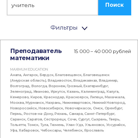
Поиск
Фильтры
Преподаватель
15 000 – 40 000 рублей
математики
MAXIMUM EDUCATION
Анапа
,
Ангарск
,
Бердск
,
Благовещенск
,
Благовещенск
(Амурская область)
,
Владивосток
,
Владикавказ
,
Владимир
,
Волгоград
,
Вологда
,
Воронеж
,
Грозный
,
Екатеринбург
,
Зеленоград
,
Иваново
,
Иркутск
,
Казань
,
Калининград
,
Калуга
,
Кемерово
,
Киров
,
Краснодар
,
Красноярск
,
Липецк
,
Махачкала
,
Москва
,
Мурманск
,
Назрань
,
Нижневартовск
,
Нижний Новгород
,
Новороссийск
,
Новосибирск
,
Новочеркасск
,
Омск
,
Оренбург
,
Пермь
,
Ростов-на-Дону
,
Рязань
,
Самара
,
Санкт-Петербург
,
Саранск
,
Саратов
,
Сестрорецк
,
Сочи
,
Сургут
,
Сызрань
,
Тверь
,
Тольятти
,
Томск
,
Тула
,
Тюмень
,
Улан-Удэ
,
Ульяновск
,
Уссурийск
,
Уфа
,
Хабаровск
,
Чебоксары
,
Челябинск
,
Ярославль