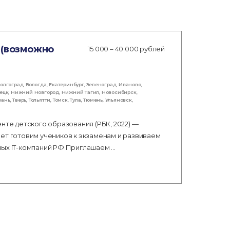
 (возможно
15 000 – 40 000 рублей
олгоград
,
Вологда
,
Екатеринбург
,
Зеленоград
,
Иваново
,
ецк
,
Нижний Новгород
,
Нижний Тагил
,
Новосибирск
,
рань
,
Тверь
,
Тольятти
,
Томск
,
Тула
,
Тюмень
,
Ульяновск
,
нте детского образования (РБК, 2022) —
ет готовим учеников к экзаменам и развиваем
ных IT-компаний РФ Приглашаем …