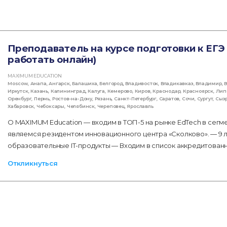
Преподаватель на курсе подготовки к ЕГЭ
работать онлайн)
MAXIMUM EDUCATION
Moscow
,
Анапа
,
Ангарск
,
Балашиха
,
Белгород
,
Владивосток
,
Владикавказ
,
Владимир
,
В
Иркутск
,
Казань
,
Калининград
,
Калуга
,
Кемерово
,
Киров
,
Краснодар
,
Красноярск
,
Лип
Оренбург
,
Пермь
,
Ростов-на-Дону
,
Рязань
,
Санкт-Петербург
,
Саратов
,
Сочи
,
Сургут
,
Сыз
Хабаровск
,
Чебоксары
,
Челябинск
,
Череповец
,
Ярославль
О MAXIMUM Education — входим в ТОП-5 на рынке EdTech в сегме
являемся резидентом инновационного центра «Сколково». — 9 л
образовательные IT-продукты — Входим в список аккредитован
Откликнуться