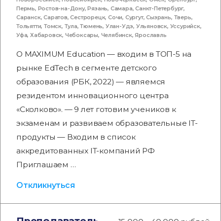
Пермь
,
Ростов-на-Дону
,
Рязань
,
Самара
,
Санкт-Петербург
,
Саранск
,
Саратов
,
Сестрорецк
,
Сочи
,
Сургут
,
Сызрань
,
Тверь
,
Тольятти
,
Томск
,
Тула
,
Тюмень
,
Улан-Удэ
,
Ульяновск
,
Уссурийск
,
Уфа
,
Хабаровск
,
Чебоксары
,
Челябинск
,
Ярославль
О MAXIMUM Education — входим в ТОП-5 на
рынке EdTech в сегменте детского
образования (РБК, 2022) — являемся
резидентом инновационного центра
«Сколково». — 9 лет готовим учеников к
экзаменам и развиваем образовательные IT-
продукты — Входим в список
аккредитованных IT-компаний РФ
Приглашаем …
Откликнуться