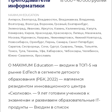
Преподаватель
15 000 – 40 000 рублей
информатики
MAXIMUM EDUCATION
Ангарск
,
Белгород
,
Владивосток
,
Владикавказ
,
Владимир
,
Волгоград
,
Вологда
,
Воронеж
,
Грозный
,
Екатеринбург
,
Зеленоград
,
Иваново
,
Иркутск
,
Казань
,
Калининград
,
Калуга
,
Кемерово
,
Киров
,
Краснодар
,
Красноярск
,
Липецк
,
Махачкала
,
Москва
,
Мурманск
,
Назрань
,
Нижневартовск
,
Нижний Новгород
,
Новосибирск
,
Оренбург
,
Пермь
,
Самара
,
Санкт-Петербург
,
Саратов
,
Сестрорецк
,
Сочи
,
Сургут
,
Сызрань
,
Тверь
,
Тольятти
,
Томск
,
Тула
,
Тюмень
,
Уфа
,
Хабаровск
,
Чебоксары
,
Челябинск
,
Южно-Сахалинск
,
Ярославль
О MAXIMUM Education — входим в ТОП-5 на
рынке EdTech в сегменте детского
образования (РБК, 2022) — являемся
резидентом инновационного центра
«Сколково». — 9 лет готовим учеников к
экзаменам и развиваем образовательные IT-
продукты — Входим в список