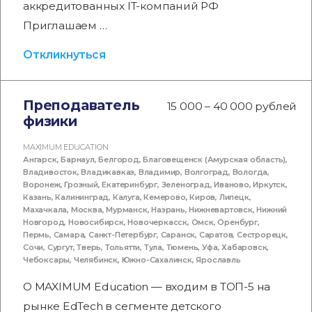
аккредитованных IT-компаний РФ
Приглашаем …
Откликнуться
Преподаватель
15 000 – 40 000 рублей
физики
MAXIMUM EDUCATION
Ангарск
,
Барнаул
,
Белгород
,
Благовещенск (Амурская область)
,
Владивосток
,
Владикавказ
,
Владимир
,
Волгоград
,
Вологда
,
Воронеж
,
Грозный
,
Екатеринбург
,
Зеленоград
,
Иваново
,
Иркутск
,
Казань
,
Калининград
,
Калуга
,
Кемерово
,
Киров
,
Липецк
,
Махачкала
,
Москва
,
Мурманск
,
Назрань
,
Нижневартовск
,
Нижний
Новгород
,
Новосибирск
,
Новочеркасск
,
Омск
,
Оренбург
,
Пермь
,
Самара
,
Санкт-Петербург
,
Саранск
,
Саратов
,
Сестрорецк
,
Сочи
,
Сургут
,
Тверь
,
Тольятти
,
Тула
,
Тюмень
,
Уфа
,
Хабаровск
,
Чебоксары
,
Челябинск
,
Южно-Сахалинск
,
Ярославль
О MAXIMUM Education — входим в ТОП-5 на
рынке EdTech в сегменте детского