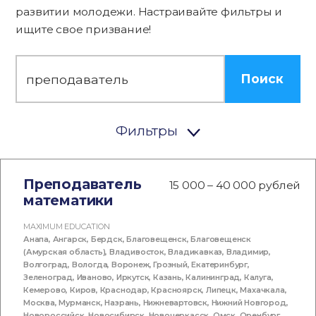
развитии молодежи. Настраивайте фильтры и
ищите свое призвание!
Поиск
Фильтры
Преподаватель
15 000 – 40 000 рублей
математики
MAXIMUM EDUCATION
Анапа
,
Ангарск
,
Бердск
,
Благовещенск
,
Благовещенск
(Амурская область)
,
Владивосток
,
Владикавказ
,
Владимир
,
Волгоград
,
Вологда
,
Воронеж
,
Грозный
,
Екатеринбург
,
Зеленоград
,
Иваново
,
Иркутск
,
Казань
,
Калининград
,
Калуга
,
Кемерово
,
Киров
,
Краснодар
,
Красноярск
,
Липецк
,
Махачкала
,
Москва
,
Мурманск
,
Назрань
,
Нижневартовск
,
Нижний Новгород
,
Новороссийск
,
Новосибирск
,
Новочеркасск
,
Омск
,
Оренбург
,