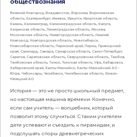
обществознания
Великий Новгород
,
Владивосток
,
Воронеж
,
Воронежская
область
,
Екатеринбург
,
Ижевск
,
Иркутск
,
Иркутская область
,
Казань
,
Калининград
,
Калининградская область
,
Калуга
,
Калужская область
,
Ленинградская область
,
Москва
,
Московская область
,
Нижегородская область
,
Нижний
Новгород
,
Новгородская область
,
Новосибирск
,
Новосибирская область
,
Пермский край
,
Пермь
,
Приморский
край
,
Салехард
,
Самара
,
Самарская область
,
Санкт-Петербург
,
Саратов
,
Саратовская область
,
Свердловская область
,
Тамбов
,
Тамбовская область
,
Томск
,
Томская область
,
Уфа
,
Хабаровск
,
Хабаровский край
,
Ханты-Мансийск
,
Ханты-Мансийский АО -
Югра
,
Чебоксары
,
Челябинск
,
Челябинская область
,
Ямало-
Ненецкий АО
История — это не просто школьный предмет,
но настоящая машина времени. Конечно,
если сам учитель — волшебник, который
позволит этому случиться. С таким учителем
дети успевают и съездить к пирамидам, и
подслушать споры древнегреческих