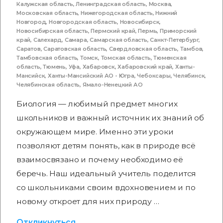
Калужская область
,
Ленинградская область
,
Москва
,
Московская область
,
Нижегородская область
,
Нижний
Новгород
,
Новгородская область
,
Новосибирск
,
Новосибирская область
,
Пермский край
,
Пермь
,
Приморский
край
,
Салехард
,
Самара
,
Самарская область
,
Санкт-Петербург
,
Саратов
,
Саратовская область
,
Свердловская область
,
Тамбов
,
Тамбовская область
,
Томск
,
Томская область
,
Тюменская
область
,
Тюмень
,
Уфа
,
Хабаровск
,
Хабаровский край
,
Ханты-
Мансийск
,
Ханты-Мансийский АО - Югра
,
Чебоксары
,
Челябинск
,
Челябинская область
,
Ямало-Ненецкий АО
Биология — любимый предмет многих
школьников и важный источник их знаний об
окружающем мире. Именно эти уроки
позволяют детям понять, как в природе всё
взаимосвязано и почему необходимо её
беречь. Наш идеальный учитель поделится
со школьниками своим вдохновением и по
новому откроет для них природу …
Откликнуться