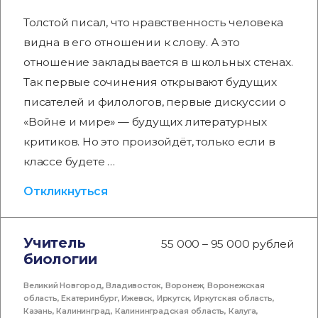
Толстой писал, что нравственность человека
видна в его отношении к слову. А это
отношение закладывается в школьных стенах.
Так первые сочинения открывают будущих
писателей и филологов, первые дискуссии о
«Войне и мире» — будущих литературных
критиков. Но это произойдёт, только если в
классе будете …
Откликнуться
Учитель
55 000 – 95 000 рублей
биологии
Великий Новгород
,
Владивосток
,
Воронеж
,
Воронежская
область
,
Екатеринбург
,
Ижевск
,
Иркутск
,
Иркутская область
,
Казань
,
Калининград
,
Калининградская область
,
Калуга
,