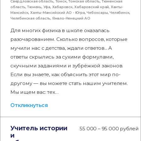
Свердловская область
,
Томск
,
Томская область
,
Тюменская
область
,
Тюмень
,
Уфа
,
Хабаровск
,
Хабаровский край
,
Ханты-
Мансийск
,
Ханты-Мансийский АО - Югра
,
Чебоксары
,
Челябинск
,
Челябинская область
,
Ямало-Ненецкий АО
Для многих физика в школе оказалась
разочарованием. Сколько вопросов, которые
мучили нас с детства, ждали ответов... А
ответы скрылись за сухими формулами,
скучными заданиями и зубрёжкой законов.
Если вы знаете, как объяснить этот мир по-
другому — вы можете стать нашим учителем.
Мы ищем вас: тех…
Откликнуться
Учитель истории
55 000 – 95 000 рублей
и