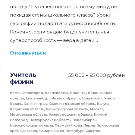
погоду? Путешествовать по всему миру, не
покидая стены школьного класса? Уроки
географии подарят эти суперспособности.
Конечно, если рядом будет учитель, чья
суперспособность — вера в детей…
Откликнуться
Учитель
55 000 – 95 000 рублей
физики
Великий Новгород
,
Владивосток
,
Воронеж
,
Воронежская
область
,
Екатеринбург
,
Ижевск
,
Иркутск
,
Иркутская область
,
Казань
,
Калининград
,
Калининградская область
,
Калуга
,
Калужская область
,
Ленинградская область
,
Москва
,
Московская область
,
Нижегородская область
,
Нижний
Новгород
,
Новгородская область
,
Новосибирск
,
Новосибирская область
,
Пермский край
,
Пермь
,
Приморский
край
,
Салехард
,
Самара
,
Санкт-Петербург
,
Саратов
,