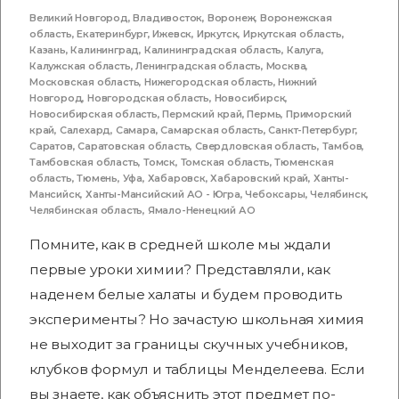
Великий Новгород
,
Владивосток
,
Воронеж
,
Воронежская
область
,
Екатеринбург
,
Ижевск
,
Иркутск
,
Иркутская область
,
Казань
,
Калининград
,
Калининградская область
,
Калуга
,
Калужская область
,
Ленинградская область
,
Москва
,
Московская область
,
Нижегородская область
,
Нижний
Новгород
,
Новгородская область
,
Новосибирск
,
Новосибирская область
,
Пермский край
,
Пермь
,
Приморский
край
,
Салехард
,
Самара
,
Самарская область
,
Санкт-Петербург
,
Саратов
,
Саратовская область
,
Свердловская область
,
Тамбов
,
Тамбовская область
,
Томск
,
Томская область
,
Тюменская
область
,
Тюмень
,
Уфа
,
Хабаровск
,
Хабаровский край
,
Ханты-
Мансийск
,
Ханты-Мансийский АО - Югра
,
Чебоксары
,
Челябинск
,
Челябинская область
,
Ямало-Ненецкий АО
Помните, как в средней школе мы ждали
первые уроки химии? Представляли, как
наденем белые халаты и будем проводить
эксперименты? Но зачастую школьная химия
не выходит за границы скучных учебников,
клубков формул и таблицы Менделеева. Если
вы знаете, как объяснить этот предмет по-