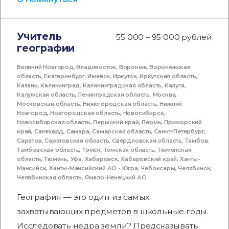
Учитель
55 000 – 95 000 рублей
географии
Великий Новгород
,
Владивосток
,
Воронеж
,
Воронежская
область
,
Екатеринбург
,
Ижевск
,
Иркутск
,
Иркутская область
,
Казань
,
Калининград
,
Калининградская область
,
Калуга
,
Калужская область
,
Ленинградская область
,
Москва
,
Московская область
,
Нижегородская область
,
Нижний
Новгород
,
Новгородская область
,
Новосибирск
,
Новосибирская область
,
Пермский край
,
Пермь
,
Приморский
край
,
Салехард
,
Самара
,
Самарская область
,
Санкт-Петербург
,
Саратов
,
Саратовская область
,
Свердловская область
,
Тамбов
,
Тамбовская область
,
Томск
,
Томская область
,
Тюменская
область
,
Тюмень
,
Уфа
,
Хабаровск
,
Хабаровский край
,
Ханты-
Мансийск
,
Ханты-Мансийский АО - Югра
,
Чебоксары
,
Челябинск
,
Челябинская область
,
Ямало-Ненецкий АО
География — это один из самых
захватывающих предметов в школьные годы.
Исследовать недра земли? Предсказывать