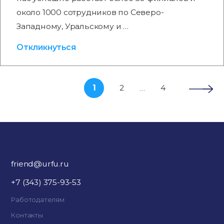
около 1000 сотрудников по Северо-
Западному, Уральскому и …
Откликнуться
1
2
4
…
friend@urfu.ru
+7 (343) 375-93-53
Работодателям
Контакты