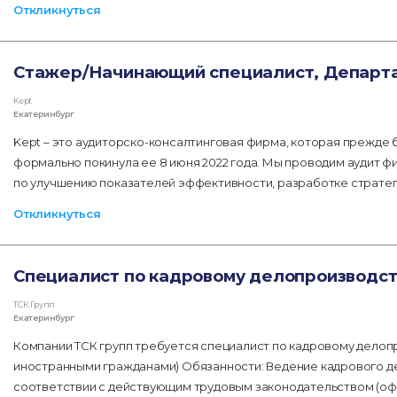
Откликнуться
Стажер/Начинающий специалист, Департа
Kept
Екатеринбург
Kept – это аудиторско-консалтинговая фирма, которая прежде
формально покинула ее 8 июня 2022 года. Мы проводим аудит ф
по улучшению показателей эффективности, разработке стратег
Откликнуться
Специалист по кадровому делопроизводст
ТСК Групп
Екатеринбург
Компании ТСК групп требуется специалист по кадровому делоп
иностранными гражданами) Обязанности: Ведение кадрового де
соответствии с действующим трудовым законодательством (оф