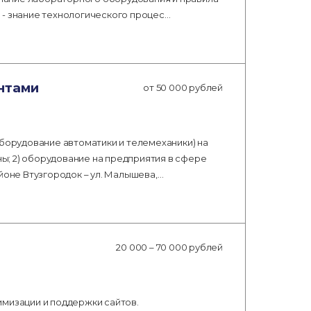
 - знание технологического процес…
нтами
от 50 000 рублей
оборудование автоматики и телемеханики) на
; 2) оборудование на предприятия в сфере
йоне Втузгородок – ул. Малышева,…
20 000 – 70 000 рублей
имизации и поддержки сайтов.