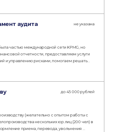
мент аудита
не указана
 была частью международной сети KPMG, но
инансовой отчетности, предоставляем услуги
ий и управлению рисками, помогаем решать…
ву
до 45 000 рублей
роизводству (желательно с опытом работы с
лопроизводства нескольких юр.лиц (200 чел) в
ормление приема, перевода, увольнения …