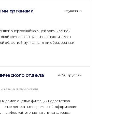
ыми органами
не указана
нейшей энергоснабжающей организацией,
вой компанией Группы «Т Плюс», и имеет
ой области. В муниципальных образованиях
нического отдела
47 700 рублей
ых домах Свердловской области
ых домов с целью фиксации недостатков
тавление дефектных ведомостей; оформление
нная форма); умение читать и анализир…