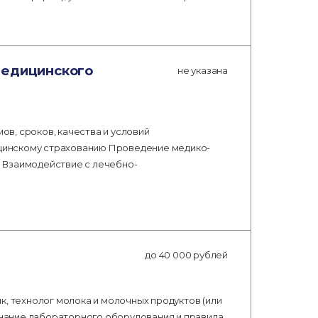
медицинского
не указана
в, сроков, качества и условий
цинскому страхованию Проведение медико-
 Взаимодействие с лечебно-
до 40 000 рублей
к, технолог молока и молочных продуктов (или
 знание лабораторного оборудования и правила