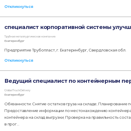
Откликнуться
специалист корпоративной системы улуч
Трубная металлургическая компания
Екатеринбург
Предприятие Трубопласт, г. Екатеринбург, Свердловская обл.
Откликнуться
Ведущий специалист по контейнерным пе
GlobalTruckDelivery
Екатеринбург
Обязанности: Снятие остатков груза на складе; Планирование 
Предоставление информации по местонахождению контейнера
контейнера на склад выгрузки; Проверка на правильность сос
в прог…