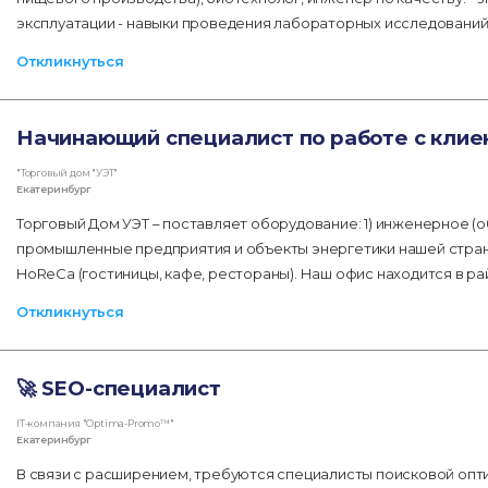
эксплуатации - навыки проведения лабораторных исследований
Откликнуться
Начинающий специалист по работе с клие
"Торговый дом "УЭТ"
Екатеринбург
Торговый Дом УЭТ – поставляет оборудование: 1) инженерное (
промышленные предприятия и объекты энергетики нашей страны
HoReCa (гостиницы, кафе, рестораны). Наш офис находится в ра
Откликнуться
🚀 SEO-специалист
IT-компания "Optima-Promo™"
Екатеринбург
В связи с расширением, требуются специалисты поисковой опт