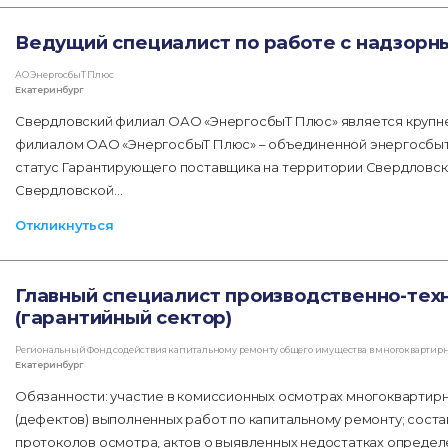
Ведущий специалист по работе с надзорн
АО ЭнергосбыТ Плюс
Екатеринбург
Свердловский филиал ОАО «ЭнергосбыТ Плюс» является круп
филиалом ОАО «ЭнергосбыТ Плюс» – объединенной энергосбыто
статус Гарантирующего поставщика на территории Свердловск
Свердловской…
Откликнуться
Главный специалист производственно-тех
(гарантийный сектор)
Региональный Фонд содействия капитальному ремонту общего имущества в многоквартирн
Екатеринбург
Обязанности: участие в комиссионных осмотрах многоквартирн
(дефектов) выполненных работ по капитальному ремонту; сос
протоколов осмотра, актов о выявленных недостатках определе