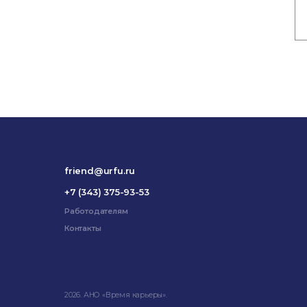
friend@urfu.ru
+7 (343) 375-93-53
Работодателям
Контакты
2026. АНО «Время карьеры».