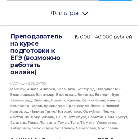
Фильтры
Преподаватель
15 000 – 40 000 рублей
на курсе
подготовки к
ЕГЭ (возможно
работать
онлайн)
MAXIMUM EDUCATION
Moscow
,
Анапа
,
Ангарск
,
Балашиха
,
Белгород
,
Владивосток
,
Владикавказ
,
Владимир
,
Волгоград
,
Вологда
,
Екатеринбург
,
Зеленоград
,
Иваново
,
Иркутск
,
Казань
,
Калининград
,
Калуга
,
Кемерово
,
Киров
,
Краснодар
,
Красноярск
,
Липецк
,
Нижний
Новгород
,
Нижний Тагил
,
Новосибирск
,
Оренбург
,
Пермь
,
Ростов-на-Дону
,
Рязань
,
Санкт-Петербург
,
Саратов
,
Сочи
,
Сургут
,
Сызрань
,
Тверь
,
Тольятти
,
Томск
,
Тула
,
Тюмень
,
Ульяновск
,
Хабаровск
,
Чебоксары
,
Челябинск
,
Череповец
,
Ярославль