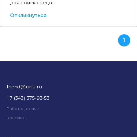
для поиска недв…
Откликнуться
1
friend@urfu.ru
+7 (343) 375-93-53
Работодателям
Контакты