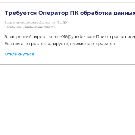
Требуется Оператор ПК обработка данны
Высшая школа делового образования (ВШДО)
Челябинск
,
Челябинская область
Электронный адрес – kontur016@yandex.com При отправке письм
Если вы его просто скопируете, письмо не отправится.
Откликнуться