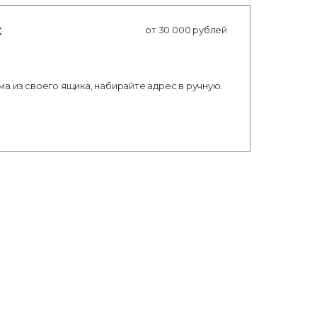
х
от 30 000 рублей
а из своего ящика, набирайте адрес в ручную.