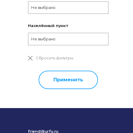
Не выбрано
Населённый пункт
Не выбрано
Сбросить фильтры
Применить
friend@urfu.ru