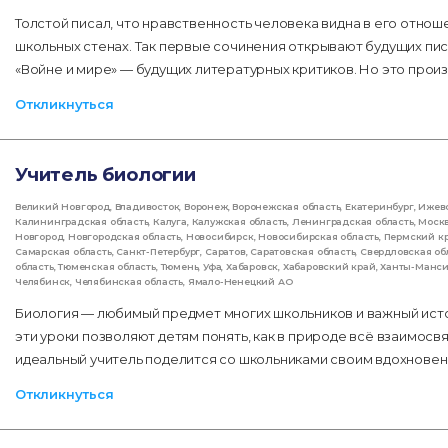
Толстой писал, что нравственность человека видна в его отнош
школьных стенах. Так первые сочинения открывают будущих пис
«Войне и мире» — будущих литературных критиков. Но это произ
Откликнуться
Учитель биологии
Великий Новгород
,
Владивосток
,
Воронеж
,
Воронежская область
,
Екатеринбург
,
Ижев
Калининградская область
,
Калуга
,
Калужская область
,
Ленинградская область
,
Моск
Новгород
,
Новгородская область
,
Новосибирск
,
Новосибирская область
,
Пермский к
Самарская область
,
Санкт-Петербург
,
Саратов
,
Саратовская область
,
Свердловская об
область
,
Тюменская область
,
Тюмень
,
Уфа
,
Хабаровск
,
Хабаровский край
,
Ханты-Манс
Челябинск
,
Челябинская область
,
Ямало-Ненецкий АО
Биология — любимый предмет многих школьников и важный ист
эти уроки позволяют детям понять, как в природе всё взаимос
идеальный учитель поделится со школьниками своим вдохновени
Откликнуться