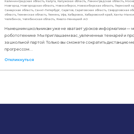
Калининградская область
,
Калуга
,
Калужская область
,
Ленинградская область
,
Моск
Новгород
,
Новгородская область
,
Новосибирск
,
Новосибирская область
,
Пермский к
Самарская область
,
Санкт-Петербург
,
Саратов
,
Саратовская область
,
Свердловская об
область
,
Тюменская область
,
Тюмень
,
Уфа
,
Хабаровск
,
Хабаровский край
,
Ханты-Манс
Челябинск
,
Челябинская область
,
Ямало-Ненецкий АО
Нынешним школьникам уже не хватает уроков информатики — мн
робототехнике. Мы приглашаем вас, увлеченных технарей и пр
за школьной партой. Только вы сможете сократить дистанцию 
прогрессом.…
Откликнуться