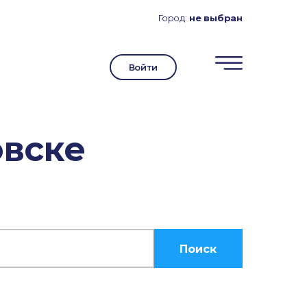
Город:
не выбран
Войти
овске
Поиск