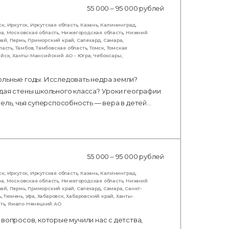
55 000 – 95 000 рублей
ск
,
Иркутск
,
Иркутская область
,
Казань
,
Калининград
,
ва
,
Московская область
,
Нижегородская область
,
Нижний
рай
,
Пермь
,
Приморский край
,
Салехард
,
Самара
,
ласть
,
Тамбов
,
Тамбовская область
,
Томск
,
Томская
ийск
,
Ханты-Мансийский АО - Югра
,
Чебоксары
,
ольные годы. Исследовать недра земли?
дая стены школьного класса? Уроки географии
тель, чья суперспособность — вера в детей…
55 000 – 95 000 рублей
ск
,
Иркутск
,
Иркутская область
,
Казань
,
Калининград
,
ва
,
Московская область
,
Нижегородская область
,
Нижний
рай
,
Пермь
,
Приморский край
,
Салехард
,
Самара
,
Санкт-
ь
,
Тюмень
,
Уфа
,
Хабаровск
,
Хабаровский край
,
Ханты-
ть
,
Ямало-Ненецкий АО
вопросов, которые мучили нас с детства,