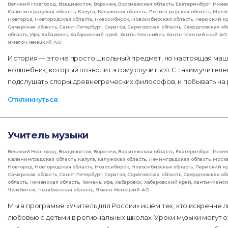
Великий Новгород
,
Владивосток
,
Воронеж
,
Воронежская область
,
Екатеринбург
,
Ижев
Калининградская область
,
Калуга
,
Калужская область
,
Ленинградская область
,
Моск
Новгород
,
Новгородская область
,
Новосибирск
,
Новосибирская область
,
Пермский к
Самарская область
,
Санкт-Петербург
,
Саратов
,
Саратовская область
,
Свердловская об
область
,
Уфа
,
Хабаровск
,
Хабаровский край
,
Ханты-Мансийск
,
Ханты-Мансийский АО 
Ямало-Ненецкий АО
История — это не просто школьный предмет, но настоящая маш
волшебник, который позволит этому случиться. С таким учителе
подслушать споры древнегреческих философов, и побывать на 
Откликнуться
Учитель музыки
Великий Новгород
,
Владивосток
,
Воронеж
,
Воронежская область
,
Екатеринбург
,
Ижев
Калининградская область
,
Калуга
,
Калужская область
,
Ленинградская область
,
Моск
Новгород
,
Новгородская область
,
Новосибирск
,
Новосибирская область
,
Пермский к
Самарская область
,
Санкт-Петербург
,
Саратов
,
Саратовская область
,
Свердловская об
область
,
Тюменская область
,
Тюмень
,
Уфа
,
Хабаровск
,
Хабаровский край
,
Ханты-Манс
Челябинск
,
Челябинская область
,
Ямало-Ненецкий АО
Мы в программе «Учитель для России» ищем тех, кто искренне л
любовью с детьми в региональных школах. Уроки музыки могут 