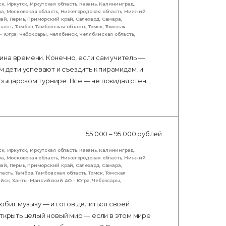
ск
,
Иркутск
,
Иркутская область
,
Казань
,
Калининград
,
ва
,
Московская область
,
Нижегородская область
,
Нижний
рай
,
Пермь
,
Приморский край
,
Салехард
,
Самара
,
ласть
,
Тамбов
,
Тамбовская область
,
Томск
,
Томская
- Югра
,
Чебоксары
,
Челябинск
,
Челябинская область
,
ина времени. Конечно, если сам учитель —
м дети успевают и съездить к пирамидам, и
рыцарском турнире. Всё — не покидая стен…
55 000 – 95 000 рублей
ск
,
Иркутск
,
Иркутская область
,
Казань
,
Калининград
,
ва
,
Московская область
,
Нижегородская область
,
Нижний
рай
,
Пермь
,
Приморский край
,
Салехард
,
Самара
,
ласть
,
Тамбов
,
Тамбовская область
,
Томск
,
Томская
ийск
,
Ханты-Мансийский АО - Югра
,
Чебоксары
,
юбит музыку — и готов делиться своей
открыть целый новый мир — если в этом мире