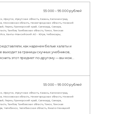
55 000 – 95 000 рублей
ск
,
Иркутск
,
Иркутская область
,
Казань
,
Калининград
,
ва
,
Московская область
,
Нижегородская область
,
Нижний
рай
,
Пермь
,
Приморский край
,
Салехард
,
Самара
,
ласть
,
Тамбов
,
Тамбовская область
,
Томск
,
Томская
ийск
,
Ханты-Мансийский АО - Югра
,
Чебоксары
,
редставляли, как наденем белые халаты и
 выходит за границы скучных учебников,
ъяснить этот предмет по-другому — вы мож…
55 000 – 95 000 рублей
ск
,
Иркутск
,
Иркутская область
,
Казань
,
Калининград
,
ва
,
Московская область
,
Нижегородская область
,
Нижний
рай
,
Пермь
,
Приморский край
,
Салехард
,
Самара
,
ласть
,
Тамбов
,
Тамбовская область
,
Томск
,
Томская
ра
,
Челябинск
,
Челябинская область
,
Ямало-Ненецкий