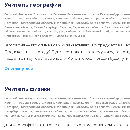
Учитель географии
Великий Новгород
,
Владивосток
,
Воронеж
,
Воронежская область
,
Екатеринбург
,
Ижев
Калининградская область
,
Калуга
,
Калужская область
,
Ленинградская область
,
Моск
Новгород
,
Новгородская область
,
Новосибирск
,
Новосибирская область
,
Пермский к
Самарская область
,
Санкт-Петербург
,
Саратов
,
Саратовская область
,
Свердловская об
область
,
Тюменская область
,
Тюмень
,
Уфа
,
Хабаровск
,
Хабаровский край
,
Ханты-Манс
Челябинск
,
Челябинская область
,
Ямало-Ненецкий АО
География — это один из самых захватывающих предметов в шк
Предсказывать погоду? Путешествовать по всему миру, не поки
подарят эти суперспособности. Конечно, если рядом будет учи
Откликнуться
Учитель физики
Великий Новгород
,
Владивосток
,
Воронеж
,
Воронежская область
,
Екатеринбург
,
Ижев
Калининградская область
,
Калуга
,
Калужская область
,
Ленинградская область
,
Моск
Новгород
,
Новгородская область
,
Новосибирск
,
Новосибирская область
,
Пермский к
Петербург
,
Саратов
,
Свердловская область
,
Томск
,
Томская область
,
Тюменская област
Мансийск
,
Ханты-Мансийский АО - Югра
,
Чебоксары
,
Челябинск
,
Челябинская облас
Для многих физика в школе оказалась разочарованием. Сколько 