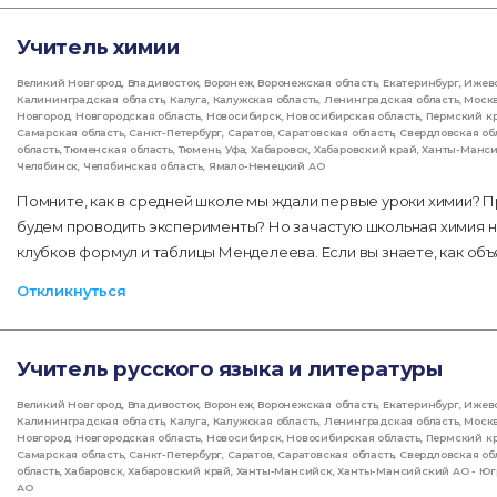
Учитель химии
Великий Новгород
,
Владивосток
,
Воронеж
,
Воронежская область
,
Екатеринбург
,
Ижев
Калининградская область
,
Калуга
,
Калужская область
,
Ленинградская область
,
Моск
Новгород
,
Новгородская область
,
Новосибирск
,
Новосибирская область
,
Пермский к
Самарская область
,
Санкт-Петербург
,
Саратов
,
Саратовская область
,
Свердловская об
область
,
Тюменская область
,
Тюмень
,
Уфа
,
Хабаровск
,
Хабаровский край
,
Ханты-Манс
Челябинск
,
Челябинская область
,
Ямало-Ненецкий АО
Помните, как в средней школе мы ждали первые уроки химии? П
будем проводить эксперименты? Но зачастую школьная химия не
клубков формул и таблицы Менделеева. Если вы знаете, как об
Откликнуться
Учитель русского языка и литературы
Великий Новгород
,
Владивосток
,
Воронеж
,
Воронежская область
,
Екатеринбург
,
Ижев
Калининградская область
,
Калуга
,
Калужская область
,
Ленинградская область
,
Моск
Новгород
,
Новгородская область
,
Новосибирск
,
Новосибирская область
,
Пермский к
Самарская область
,
Санкт-Петербург
,
Саратов
,
Саратовская область
,
Свердловская об
область
,
Хабаровск
,
Хабаровский край
,
Ханты-Мансийск
,
Ханты-Мансийский АО - Юг
АО