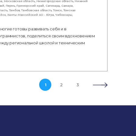
ва
,
Московская область
,
Нижегородская область
,
Нижний
рай
,
Пермь
,
Приморский край
,
Салехард
,
Самара
,
ласть
,
Тамбов
,
Тамбовская область
,
Томск
,
Томская
ийск
,
Ханты-Мансийский АО - Югра
,
Чебоксары
,
огие готовы развивать себя и в
ограммистов, поделиться своим вдохновением
между региональной школой и техническим
1
2
3