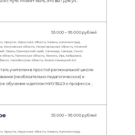
я с пути. Может быть, это вы? Для уч…
55 000 – 95 000 рублей
ск
,
Иркутск
,
Иркутская область
,
Казань
,
Калининград
,
ва
,
Московская область
,
Нижегородская область
,
Нижний
рай
,
Пермь
,
Приморский край
,
Салехард
,
Самара
,
Санкт-
я область
,
Тюменская область
,
Тюмень
,
Уфа
,
Хабаровск
,
бинск
,
Челябинская область
,
Ямало-Ненецкий АО
стать учителем в простой региональной школе.
вание (необязательно педагогическое) и
тное обучение и диплом НИУ ВШЭ о професси…
ое
55 000 – 95 000 рублей
ск
,
Иркутск
,
Иркутская область
,
Казань
,
Калининград
,