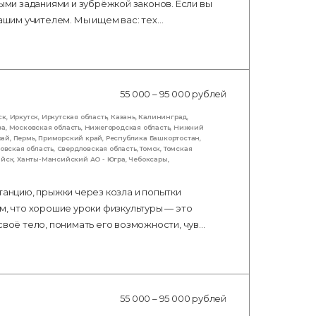
ными заданиями и зубрёжкой законов. Если вы
нашим учителем. Мы ищем вас: тех…
55 000 – 95 000 рублей
ск
,
Иркутск
,
Иркутская область
,
Казань
,
Калининград
,
ва
,
Московская область
,
Нижегородская область
,
Нижний
рай
,
Пермь
,
Приморский край
,
Республика Башкортостан
,
овская область
,
Свердловская область
,
Томск
,
Томская
ийск
,
Ханты-Мансийский АО - Югра
,
Чебоксары
,
танцию, прыжки через козла и попытки
м, что хорошие уроки физкультуры — это
своё тело, понимать его возможности, чув…
55 000 – 95 000 рублей