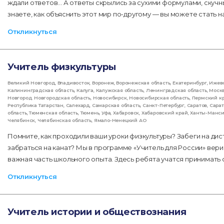
ждали ответов... А ответы скрылись за сухими формулами, скуч
знаете, как объяснить этот мир по-другому — вы можете стать 
Откликнуться
Учитель физкультуры
Великий Новгород
,
Владивосток
,
Воронеж
,
Воронежская область
,
Екатеринбург
,
Ижев
Калининградская область
,
Калуга
,
Калужская область
,
Ленинградская область
,
Моск
Новгород
,
Новгородская область
,
Новосибирск
,
Новосибирская область
,
Пермский к
Республика Татарстан
,
Салехард
,
Самарская область
,
Санкт-Петербург
,
Саратов
,
Сарат
область
,
Тюменская область
,
Тюмень
,
Уфа
,
Хабаровск
,
Хабаровский край
,
Ханты-Манс
Челябинск
,
Челябинская область
,
Ямало-Ненецкий АО
Помните, как проходили ваши уроки физкультуры? Забеги на дис
забраться на канат? Мы в программе «Учитель для России» вери
важная часть школьного опыта. Здесь ребята учатся принимать 
Откликнуться
Учитель истории и обществознания