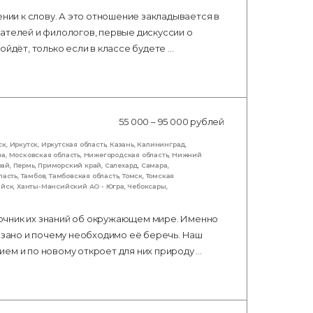
ении к слову. А это отношение закладывается в
ателей и филологов, первые дискуссии о
ойдёт, только если в классе будете …
55 000 – 95 000 рублей
ск
,
Иркутск
,
Иркутская область
,
Казань
,
Калининград
,
ва
,
Московская область
,
Нижегородская область
,
Нижний
рай
,
Пермь
,
Приморский край
,
Салехард
,
Самара
,
ласть
,
Тамбов
,
Тамбовская область
,
Томск
,
Томская
ийск
,
Ханты-Мансийский АО - Югра
,
Чебоксары
,
очник их знаний об окружающем мире. Именно
вязано и почему необходимо её беречь. Наш
ем и по новому откроет для них природу …