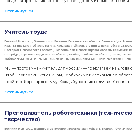
найдется проводник, который укажет дорогу и поможет не сбитьс
Откликнуться
Учитель труда
Великий Новгород
,
Владивосток
,
Воронеж
,
Воронежская область
,
Екатеринбург
,
Ижев
Калининградская область
,
Калуга
,
Калужская область
,
Ленинградская область
,
Моск
Новгород
,
Новгородская область
,
Новосибирск
,
Новосибирская область
,
Пермский к
Петербург
,
Саратов
,
Свердловская область
,
Тамбов
,
Тамбовская область
,
Томск
,
Томска
Хабаровский край
,
Ханты-Мансийск
,
Ханты-Мансийский АО - Югра
,
Чебоксары
,
Челя
Мы — программа «Учитель для России» — предлагаем на 2 года 
Чтобы присоединиться к нам, необходимо иметь высшее образо
пройти отбор в программу. Каждый участник получает беспла
Откликнуться
Преподаватель робототехники (техническ
творчество)
Великий Новгород
,
Владивосток
,
Воронеж
,
Воронежская область
,
Екатеринбург
,
Ижев