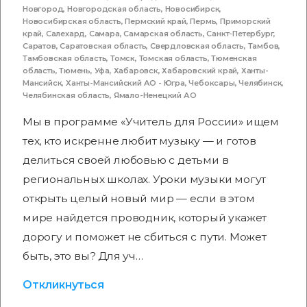
Новгород
,
Новгородская область
,
Новосибирск
,
Новосибирская область
,
Пермский край
,
Пермь
,
Приморский
край
,
Салехард
,
Самара
,
Самарская область
,
Санкт-Петербург
,
Саратов
,
Саратовская область
,
Свердловская область
,
Тамбов
,
Тамбовская область
,
Томск
,
Томская область
,
Тюменская
область
,
Тюмень
,
Уфа
,
Хабаровск
,
Хабаровский край
,
Ханты-
Мансийск
,
Ханты-Мансийский АО - Югра
,
Чебоксары
,
Челябинск
,
Челябинская область
,
Ямало-Ненецкий АО
Мы в программе «Учитель для России» ищем
тех, кто искренне любит музыку — и готов
делиться своей любовью с детьми в
региональных школах. Уроки музыки могут
открыть целый новый мир — если в этом
мире найдется проводник, который укажет
дорогу и поможет не сбиться с пути. Может
быть, это вы? Для уч…
Откликнуться