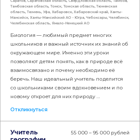
Саратов
,
Саратовская область
,
Свердловская область
,
Тамбов
,
Тамбовская область
,
Томск
,
Томская область
,
Тюменская
область
,
Тюмень
,
Уфа
,
Хабаровск
,
Хабаровский край
,
Ханты-
Мансийск
,
Ханты-Мансийский АО - Югра
,
Чебоксары
,
Челябинск
,
Челябинская область
,
Ямало-Ненецкий АО
Биология — любимый предмет многих
школьников и важный источник их знаний об
окружающем мире. Именно эти уроки
позволяют детям понять, как в природе всё
взаимосвязано и почему необходимо её
беречь. Наш идеальный учитель поделится
со школьниками своим вдохновением и по
новому откроет для них природу …
Откликнуться
Учитель
55 000 – 95 000 рублей
географии