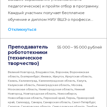
педагогическое) и пройти отбор в программу.
Каждый участник получает бесплатное
обучение и диплом НИУ ВШЭ о професси…
Откликнуться
Преподаватель
55 000 – 95 000 рублей
робототехники
(техническое
творчество)
Великий Новгород
,
Владивосток
,
Воронеж
,
Воронежская
область
,
Екатеринбург
,
Ижевск
,
Иркутск
,
Иркутская область
,
Казань
,
Калининград
,
Калининградская область
,
Калуга
,
Калужская область
,
Ленинградская область
,
Москва
,
Московская область
,
Нижегородская область
,
Нижний
Новгород
,
Новгородская область
,
Новосибирск
,
Новосибирская область
,
Пермский край
,
Пермь
,
Приморский
край
,
Салехард
,
Самара
,
Самарская область
,
Санкт-Петербург
,
Саратов
,
Саратовская область
,
Свердловская область
,
Тамбов
,