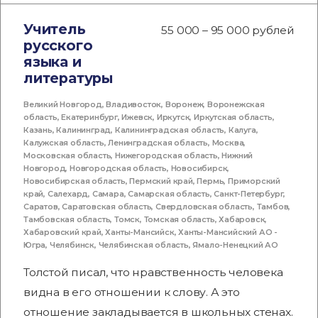
Учитель
55 000 – 95 000 рублей
русского
языка и
литературы
Великий Новгород
,
Владивосток
,
Воронеж
,
Воронежская
область
,
Екатеринбург
,
Ижевск
,
Иркутск
,
Иркутская область
,
Казань
,
Калининград
,
Калининградская область
,
Калуга
,
Калужская область
,
Ленинградская область
,
Москва
,
Московская область
,
Нижегородская область
,
Нижний
Новгород
,
Новгородская область
,
Новосибирск
,
Новосибирская область
,
Пермский край
,
Пермь
,
Приморский
край
,
Салехард
,
Самара
,
Самарская область
,
Санкт-Петербург
,
Саратов
,
Саратовская область
,
Свердловская область
,
Тамбов
,
Тамбовская область
,
Томск
,
Томская область
,
Хабаровск
,
Хабаровский край
,
Ханты-Мансийск
,
Ханты-Мансийский АО -
Югра
,
Челябинск
,
Челябинская область
,
Ямало-Ненецкий АО
Толстой писал, что нравственность человека
видна в его отношении к слову. А это
отношение закладывается в школьных стенах.