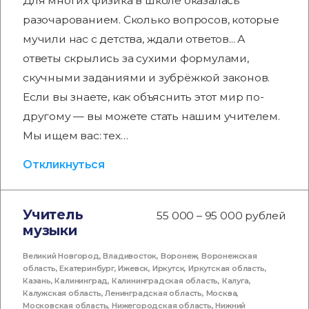
Для многих физика в школе оказалась
разочарованием. Сколько вопросов, которые
мучили нас с детства, ждали ответов... А
ответы скрылись за сухими формулами,
скучными заданиями и зубрёжкой законов.
Если вы знаете, как объяснить этот мир по-
другому — вы можете стать нашим учителем.
Мы ищем вас: тех…
Откликнуться
Учитель
55 000 – 95 000 рублей
музыки
Великий Новгород
,
Владивосток
,
Воронеж
,
Воронежская
область
,
Екатеринбург
,
Ижевск
,
Иркутск
,
Иркутская область
,
Казань
,
Калининград
,
Калининградская область
,
Калуга
,
Калужская область
,
Ленинградская область
,
Москва
,
Московская область
,
Нижегородская область
,
Нижний