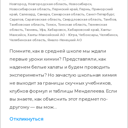
Новгород
,
Новгородская область
,
Новосибирск
,
Новосибирская область
,
Пермский край
,
Пермь
,
Приморский
край
,
Салехард
,
Самара
,
Самарская область
,
Санкт-Петербург
,
Саратов
,
Саратовская область
,
Свердловская область
,
Тамбов
,
Тамбовская область
,
Томск
,
Томская область
,
Тюменская
область
,
Тюмень
,
Уфа
,
Хабаровск
,
Хабаровский край
,
Ханты-
Мансийск
,
Ханты-Мансийский АО - Югра
,
Чебоксары
,
Челябинск
,
Челябинская область
,
Ямало-Ненецкий АО
Помните, как в средней школе мы ждали
первые уроки химии? Представляли, как
наденем белые халаты и будем проводить
эксперименты? Но зачастую школьная химия
не выходит за границы скучных учебников,
клубков формул и таблицы Менделеева. Если
вы знаете, как объяснить этот предмет по-
другому — вы мож…
Откликнуться