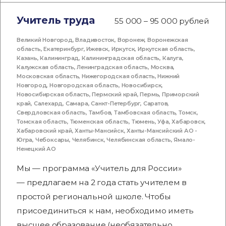
Учитель труда
55 000 – 95 000 рублей
Великий Новгород
,
Владивосток
,
Воронеж
,
Воронежская
область
,
Екатеринбург
,
Ижевск
,
Иркутск
,
Иркутская область
,
Казань
,
Калининград
,
Калининградская область
,
Калуга
,
Калужская область
,
Ленинградская область
,
Москва
,
Московская область
,
Нижегородская область
,
Нижний
Новгород
,
Новгородская область
,
Новосибирск
,
Новосибирская область
,
Пермский край
,
Пермь
,
Приморский
край
,
Салехард
,
Самара
,
Санкт-Петербург
,
Саратов
,
Свердловская область
,
Тамбов
,
Тамбовская область
,
Томск
,
Томская область
,
Тюменская область
,
Тюмень
,
Уфа
,
Хабаровск
,
Хабаровский край
,
Ханты-Мансийск
,
Ханты-Мансийский АО -
Югра
,
Чебоксары
,
Челябинск
,
Челябинская область
,
Ямало-
Ненецкий АО
Мы — программа «Учитель для России»
— предлагаем на 2 года стать учителем в
простой региональной школе. Чтобы
присоединиться к нам, необходимо иметь
высшее образование (необязательно