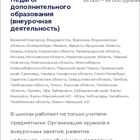
55 000 – 95 000 рубле
дополнительного
образования
(внеурочная
деятельность)
Великий Новгород
,
Владивосток
,
Воронеж
,
Воронежская
область
,
Екатеринбург
,
Ижевск
,
Иркутск
,
Иркутская область
,
Казань
,
Калуга
,
Калужская область
,
Ленинградская область
,
Москва
,
Московская область
,
Нижегородская область
,
Нижний
Новгород
,
Новгородская область
,
Новосибирск
,
Новосибирская область
,
Пермский край
,
Пермь
,
Приморский
край
,
Салехард
,
Самара
,
Самарская область
,
Санкт-Петербург
,
Саратов
,
Саратовская область
,
Свердловская область
,
Тамбов
,
Тамбовская область
,
Томск
,
Томская область
,
Тюменская
область
,
Тюмень
,
Уфа
,
Хабаровск
,
Хабаровский край
,
Ханты-
Мансийск
,
Ханты-Мансийский АО - Югра
,
Чебоксары
,
Челябинск
,
Челябинская область
,
Ямало-Ненецкий АО
В школах работают не только учителя-
предметники. Организация кружков и
внеурочных занятий, развитие