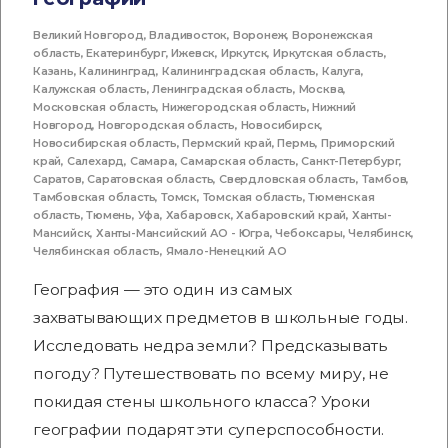
Великий Новгород
,
Владивосток
,
Воронеж
,
Воронежская
область
,
Екатеринбург
,
Ижевск
,
Иркутск
,
Иркутская область
,
Казань
,
Калининград
,
Калининградская область
,
Калуга
,
Калужская область
,
Ленинградская область
,
Москва
,
Московская область
,
Нижегородская область
,
Нижний
Новгород
,
Новгородская область
,
Новосибирск
,
Новосибирская область
,
Пермский край
,
Пермь
,
Приморский
край
,
Салехард
,
Самара
,
Самарская область
,
Санкт-Петербург
,
Саратов
,
Саратовская область
,
Свердловская область
,
Тамбов
,
Тамбовская область
,
Томск
,
Томская область
,
Тюменская
область
,
Тюмень
,
Уфа
,
Хабаровск
,
Хабаровский край
,
Ханты-
Мансийск
,
Ханты-Мансийский АО - Югра
,
Чебоксары
,
Челябинск
,
Челябинская область
,
Ямало-Ненецкий АО
География — это один из самых
захватывающих предметов в школьные годы.
Исследовать недра земли? Предсказывать
погоду? Путешествовать по всему миру, не
покидая стены школьного класса? Уроки
географии подарят эти суперспособности.