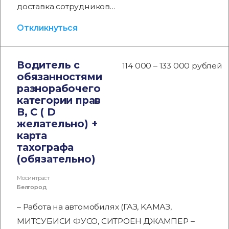
доставка сотрудников…
Откликнуться
Водитель с
114 000 – 133 000 рублей
обязанностями
разнорабочего
категории прав
B, C ( D
желательно) +
карта
тахографа
(обязательно)
Мосинтраст
Белгород
– Paбoтa нa автомобилях (ГАЗ, KАМАЗ,
МИТСУБИСИ ФУСО, СИТPOЕH ДЖAМПEР –