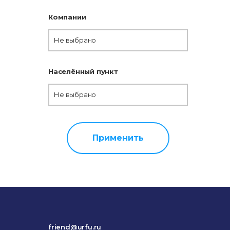
Компании
Не выбрано
Населённый пункт
Не выбрано
Применить
friend@urfu.ru