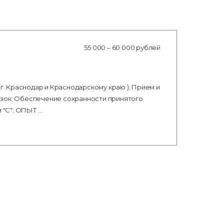
55 000 – 60 000 рублей
 г. Краснодар и Краснодарскому краю ); Прием и
озок; Обеспечение сохранности принятого
 "С"; ОПЫТ …