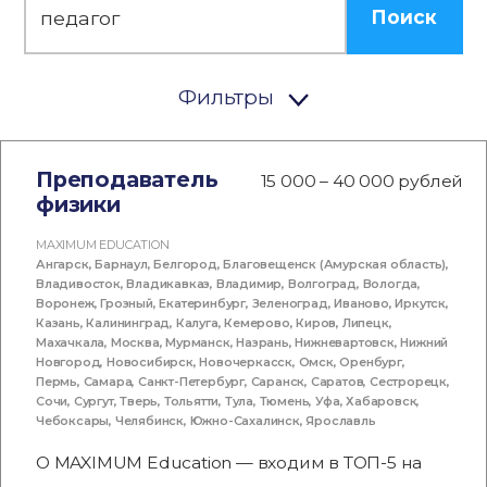
Поиск
Фильтры
Преподаватель
15 000 – 40 000 рублей
физики
MAXIMUM EDUCATION
Ангарск
,
Барнаул
,
Белгород
,
Благовещенск (Амурская область)
,
Владивосток
,
Владикавказ
,
Владимир
,
Волгоград
,
Вологда
,
Воронеж
,
Грозный
,
Екатеринбург
,
Зеленоград
,
Иваново
,
Иркутск
,
Казань
,
Калининград
,
Калуга
,
Кемерово
,
Киров
,
Липецк
,
Махачкала
,
Москва
,
Мурманск
,
Назрань
,
Нижневартовск
,
Нижний
Новгород
,
Новосибирск
,
Новочеркасск
,
Омск
,
Оренбург
,
Пермь
,
Самара
,
Санкт-Петербург
,
Саранск
,
Саратов
,
Сестрорецк
,
Сочи
,
Сургут
,
Тверь
,
Тольятти
,
Тула
,
Тюмень
,
Уфа
,
Хабаровск
,
Чебоксары
,
Челябинск
,
Южно-Сахалинск
,
Ярославль
О MAXIMUM Education — входим в ТОП-5 на