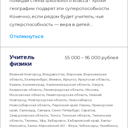
покидая стены школьного класса? Уроки
географии подарят эти суперспособности.
Конечно, если рядом будет учитель, чья
суперспособность — вера в детей…
Откликнуться
Учитель
55 000 – 95 000 рублей
физики
Великий Новгород
,
Владивосток
,
Воронеж
,
Воронежская
область
,
Екатеринбург
,
Ижевск
,
Иркутск
,
Иркутская область
,
Казань
,
Калининград
,
Калининградская область
,
Калуга
,
Калужская область
,
Ленинградская область
,
Москва
,
Московская область
,
Нижегородская область
,
Нижний
Новгород
,
Новгородская область
,
Новосибирск
,
Новосибирская область
,
Пермский край
,
Пермь
,
Приморский
край
,
Салехард
,
Самара
,
Санкт-Петербург
,
Саратов
,
Свердловская область
,
Томск
,
Томская область
,
Тюменская
область
,
Тюмень
,
Уфа
,
Хабаровск
,
Хабаровский край
,
Ханты-
Мансийск
,
Ханты-Мансийский АО - Югра
,
Чебоксары
,
Челябинск
,