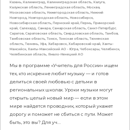
Казань
,
Калининград
,
Калининградская область
,
Калуга
,
Калужская область
,
Ленинградская область
,
Москва
,
Московская область
,
Нижегородская область
,
Нижний
Новгород
,
Новгородская область
,
Новосибирск
,
Новосибирская область
,
Пермский край
,
Пермь
,
Приморский
край
,
Салехард
,
Самара
,
Самарская область
,
Санкт-Петербург
,
Саратов
,
Саратовская область
,
Свердловская область
,
Тамбов
,
Тамбовская область
,
Томск
,
Томская область
,
Тюменская
область
,
Тюмень
,
Уфа
,
Хабаровск
,
Хабаровский край
,
Ханты-
Мансийск
,
Ханты-Мансийский АО - Югра
,
Чебоксары
,
Челябинск
,
Челябинская область
,
Ямало-Ненецкий АО
Мы в программе «Учитель для России» ищем
тех, кто искренне любит музыку — и готов
делиться своей любовью с детьми в
региональных школах. Уроки музыки могут
открыть целый новый мир — если в этом
мире найдется проводник, который укажет
дорогу и поможет не сбиться с пути. Может
быть, это вы? Для уч…