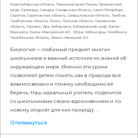
Новосибирская область
,
Пермский край
,
Пермь
,
Приморский
край
,
Салехард
,
Самара
,
Самарская область
,
Санкт-Петербург
,
Саратов
,
Саратовская область
,
Свердловская область
,
Тамбов
,
Тамбовская область
,
Томск
,
Томская область
,
Тюменская
область
,
Тюмень
,
Уфа
,
Хабаровск
,
Хабаровский край
,
Ханты-
Мансийск
,
Ханты-Мансийский АО - Югра
,
Чебоксары
,
Челябинск
,
Челябинская область
,
Ямало-Ненецкий АО
Биология — любимый предмет многих
школьников и важный источник их знаний об
окружающем мире. Именно эти уроки
позволяют детям понять, как в природе всё
взаимосвязано и почему необходимо её
беречь. Наш идеальный учитель поделится
со школьниками своим вдохновением и по
новому откроет для них природу …
Откликнуться