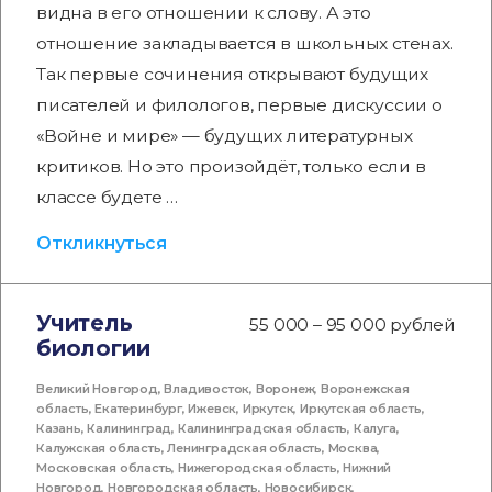
видна в его отношении к слову. А это
отношение закладывается в школьных стенах.
Так первые сочинения открывают будущих
писателей и филологов, первые дискуссии о
«Войне и мире» — будущих литературных
критиков. Но это произойдёт, только если в
классе будете …
Откликнуться
Учитель
55 000 – 95 000 рублей
биологии
Великий Новгород
,
Владивосток
,
Воронеж
,
Воронежская
область
,
Екатеринбург
,
Ижевск
,
Иркутск
,
Иркутская область
,
Казань
,
Калининград
,
Калининградская область
,
Калуга
,
Калужская область
,
Ленинградская область
,
Москва
,
Московская область
,
Нижегородская область
,
Нижний
Новгород
,
Новгородская область
,
Новосибирск
,