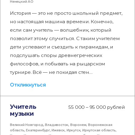
Ненецкий АО
История — это не просто школьный предмет,
но настоящая машина времени. Конечно,
если сам учитель — волшебник, который
позволит этому случиться. С таким учителем
дети успевают и съездить к пирамидам, и
подслушать споры древнегреческих
философов, и побывать на рыцарском
турнире. Всё — не покидая стен…
Откликнуться
Учитель
55 000 – 95 000 рублей
музыки
Великий Новгород
,
Владивосток
,
Воронеж
,
Воронежская
область
,
Екатеринбург
,
Ижевск
,
Иркутск
,
Иркутская область
,