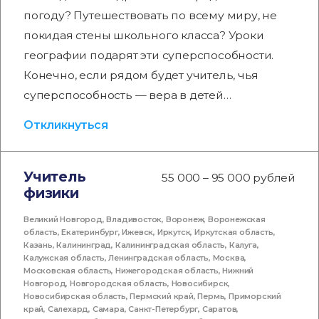
погоду? Путешествовать по всему миру, не
покидая стены школьного класса? Уроки
географии подарят эти суперспособности.
Конечно, если рядом будет учитель, чья
суперспособность — вера в детей…
Откликнуться
Учитель
55 000 – 95 000 рублей
физики
Великий Новгород
,
Владивосток
,
Воронеж
,
Воронежская
область
,
Екатеринбург
,
Ижевск
,
Иркутск
,
Иркутская область
,
Казань
,
Калининград
,
Калининградская область
,
Калуга
,
Калужская область
,
Ленинградская область
,
Москва
,
Московская область
,
Нижегородская область
,
Нижний
Новгород
,
Новгородская область
,
Новосибирск
,
Новосибирская область
,
Пермский край
,
Пермь
,
Приморский
край
,
Салехард
,
Самара
,
Санкт-Петербург
,
Саратов
,