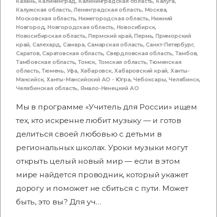
Казань
,
Калининград
,
Калининградская область
,
Калуга
,
Калужская область
,
Ленинградская область
,
Москва
,
Московская область
,
Нижегородская область
,
Нижний
Новгород
,
Новгородская область
,
Новосибирск
,
Новосибирская область
,
Пермский край
,
Пермь
,
Приморский
край
,
Салехард
,
Самара
,
Самарская область
,
Санкт-Петербург
,
Саратов
,
Саратовская область
,
Свердловская область
,
Тамбов
,
Тамбовская область
,
Томск
,
Томская область
,
Тюменская
область
,
Тюмень
,
Уфа
,
Хабаровск
,
Хабаровский край
,
Ханты-
Мансийск
,
Ханты-Мансийский АО - Югра
,
Чебоксары
,
Челябинск
,
Челябинская область
,
Ямало-Ненецкий АО
Мы в программе «Учитель для России» ищем
тех, кто искренне любит музыку — и готов
делиться своей любовью с детьми в
региональных школах. Уроки музыки могут
открыть целый новый мир — если в этом
мире найдется проводник, который укажет
дорогу и поможет не сбиться с пути. Может
быть, это вы? Для уч…