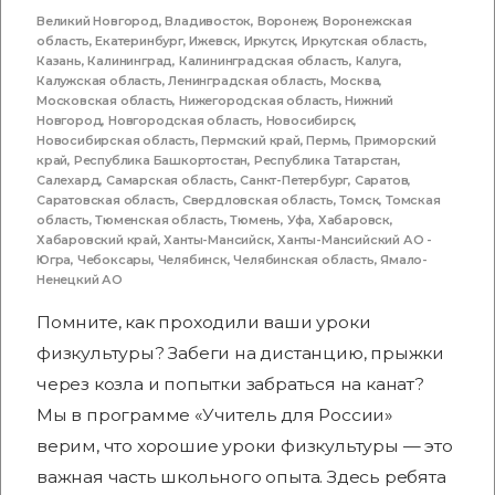
Великий Новгород
,
Владивосток
,
Воронеж
,
Воронежская
область
,
Екатеринбург
,
Ижевск
,
Иркутск
,
Иркутская область
,
Казань
,
Калининград
,
Калининградская область
,
Калуга
,
Калужская область
,
Ленинградская область
,
Москва
,
Московская область
,
Нижегородская область
,
Нижний
Новгород
,
Новгородская область
,
Новосибирск
,
Новосибирская область
,
Пермский край
,
Пермь
,
Приморский
край
,
Республика Башкортостан
,
Республика Татарстан
,
Салехард
,
Самарская область
,
Санкт-Петербург
,
Саратов
,
Саратовская область
,
Свердловская область
,
Томск
,
Томская
область
,
Тюменская область
,
Тюмень
,
Уфа
,
Хабаровск
,
Хабаровский край
,
Ханты-Мансийск
,
Ханты-Мансийский АО -
Югра
,
Чебоксары
,
Челябинск
,
Челябинская область
,
Ямало-
Ненецкий АО
Помните, как проходили ваши уроки
физкультуры? Забеги на дистанцию, прыжки
через козла и попытки забраться на канат?
Мы в программе «Учитель для России»
верим, что хорошие уроки физкультуры — это
важная часть школьного опыта. Здесь ребята