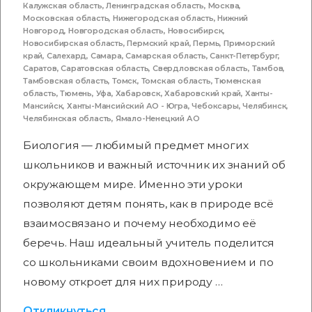
Калужская область
,
Ленинградская область
,
Москва
,
Московская область
,
Нижегородская область
,
Нижний
Новгород
,
Новгородская область
,
Новосибирск
,
Новосибирская область
,
Пермский край
,
Пермь
,
Приморский
край
,
Салехард
,
Самара
,
Самарская область
,
Санкт-Петербург
,
Саратов
,
Саратовская область
,
Свердловская область
,
Тамбов
,
Тамбовская область
,
Томск
,
Томская область
,
Тюменская
область
,
Тюмень
,
Уфа
,
Хабаровск
,
Хабаровский край
,
Ханты-
Мансийск
,
Ханты-Мансийский АО - Югра
,
Чебоксары
,
Челябинск
,
Челябинская область
,
Ямало-Ненецкий АО
Биология — любимый предмет многих
школьников и важный источник их знаний об
окружающем мире. Именно эти уроки
позволяют детям понять, как в природе всё
взаимосвязано и почему необходимо её
беречь. Наш идеальный учитель поделится
со школьниками своим вдохновением и по
новому откроет для них природу …
Откликнуться