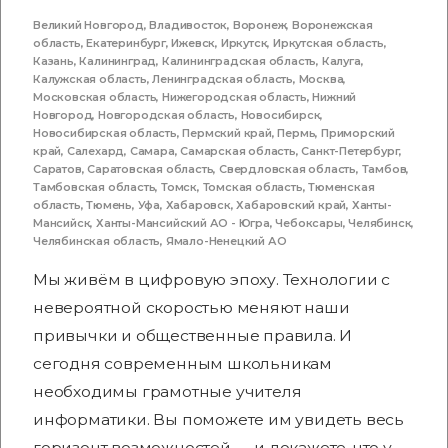
Великий Новгород
,
Владивосток
,
Воронеж
,
Воронежская
область
,
Екатеринбург
,
Ижевск
,
Иркутск
,
Иркутская область
,
Казань
,
Калининград
,
Калининградская область
,
Калуга
,
Калужская область
,
Ленинградская область
,
Москва
,
Московская область
,
Нижегородская область
,
Нижний
Новгород
,
Новгородская область
,
Новосибирск
,
Новосибирская область
,
Пермский край
,
Пермь
,
Приморский
край
,
Салехард
,
Самара
,
Самарская область
,
Санкт-Петербург
,
Саратов
,
Саратовская область
,
Свердловская область
,
Тамбов
,
Тамбовская область
,
Томск
,
Томская область
,
Тюменская
область
,
Тюмень
,
Уфа
,
Хабаровск
,
Хабаровский край
,
Ханты-
Мансийск
,
Ханты-Мансийский АО - Югра
,
Чебоксары
,
Челябинск
,
Челябинская область
,
Ямало-Ненецкий АО
Мы живём в цифровую эпоху. Технологии с
невероятной скоростью меняют наши
привычки и общественные правила. И
сегодня современным школьникам
необходимы грамотные учителя
информатики. Вы поможете им увидеть весь
горизонт возможностей — и докажете, что у