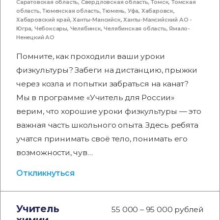
Саратовская область
,
Свердловская область
,
Томск
,
Томская
область
,
Тюменская область
,
Тюмень
,
Уфа
,
Хабаровск
,
Хабаровский край
,
Ханты-Мансийск
,
Ханты-Мансийский АО -
Югра
,
Чебоксары
,
Челябинск
,
Челябинская область
,
Ямало-
Ненецкий АО
Помните, как проходили ваши уроки
физкультуры? Забеги на дистанцию, прыжки
через козла и попытки забраться на канат?
Мы в программе «Учитель для России»
верим, что хорошие уроки физкультуры — это
важная часть школьного опыта. Здесь ребята
учатся принимать своё тело, понимать его
возможности, чув…
Откликнуться
Учитель
55 000 – 95 000 рублей