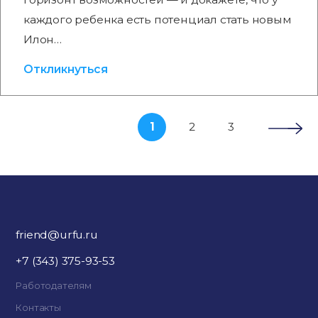
каждого ребенка есть потенциал стать новым
Илон…
Откликнуться
1
2
3
friend@urfu.ru
+7 (343) 375-93-53
Работодателям
Контакты