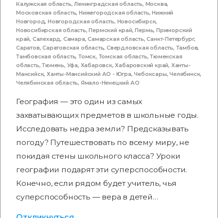
Калужская область
,
Ленинградская область
,
Москва
,
Московская область
,
Нижегородская область
,
Нижний
Новгород
,
Новгородская область
,
Новосибирск
,
Новосибирская область
,
Пермский край
,
Пермь
,
Приморский
край
,
Салехард
,
Самара
,
Самарская область
,
Санкт-Петербург
,
Саратов
,
Саратовская область
,
Свердловская область
,
Тамбов
,
Тамбовская область
,
Томск
,
Томская область
,
Тюменская
область
,
Тюмень
,
Уфа
,
Хабаровск
,
Хабаровский край
,
Ханты-
Мансийск
,
Ханты-Мансийский АО - Югра
,
Чебоксары
,
Челябинск
,
Челябинская область
,
Ямало-Ненецкий АО
География — это один из самых
захватывающих предметов в школьные годы.
Исследовать недра земли? Предсказывать
погоду? Путешествовать по всему миру, не
покидая стены школьного класса? Уроки
географии подарят эти суперспособности.
Конечно, если рядом будет учитель, чья
суперспособность — вера в детей…
Откликнуться