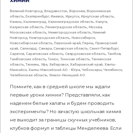
химии
Великий Новгород
,
Владивосток
,
Воронеж
,
Воронежская
область
,
Екатеринбург
,
Ижевск
,
Иркутск
,
Иркутская область
,
Казань
,
Калининград
,
Калининградская область
,
Калуга
,
Калужская область
,
Ленинградская область
,
Москва
,
Московская область
,
Нижегородская область
,
Нижний
Новгород
,
Новгородская область
,
Новосибирск
,
Новосибирская область
,
Пермский край
,
Пермь
,
Приморский
край
,
Салехард
,
Самара
,
Самарская область
,
Санкт-Петербург
,
Саратов
,
Саратовская область
,
Свердловская область
,
Тамбов
,
Тамбовская область
,
Томск
,
Томская область
,
Тюменская
область
,
Тюмень
,
Уфа
,
Хабаровск
,
Хабаровский край
,
Ханты-
Мансийск
,
Ханты-Мансийский АО - Югра
,
Чебоксары
,
Челябинск
,
Челябинская область
,
Ямало-Ненецкий АО
Помните, как в средней школе мы ждали
первые уроки химии? Представляли, как
наденем белые халаты и будем проводить
эксперименты? Но зачастую школьная химия
не выходит за границы скучных учебников,
клубков формул и таблицы Менделеева. Если