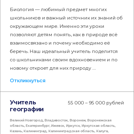
Биология — любимый предмет многих
школьников и важный источник их знаний об
окружающем мире. Именно эти уроки
позволяют детям понять, как в природе всё
взаимосвязано и почему необходимо её
беречь. Наш идеальный учитель поделится
со школьниками своим вдохновением и по
новому откроет для них природу …
Откликнуться
Учитель
55 000 – 95 000 рублей
географии
Великий Новгород
,
Владивосток
,
Воронеж
,
Воронежская
область
,
Екатеринбург
,
Ижевск
,
Иркутск
,
Иркутская область
,
Казань
,
Калининград
,
Калининградская область
,
Калуга
,