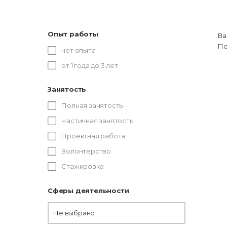
Опыт работы
Ва
По
нет опыта
от 1 года до 3 лет
Занятость
Полная занятость
Частичная занятость
Проектная работа
Волонтерство
Стажировка
Сферы деятельности
Не выбрано