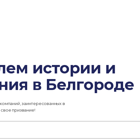
лем истории и
ния в Белгороде
 компаний, заинтересованных в
 свое призвание!