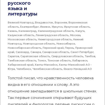
русского
языка и
литературы
Великий Новгород
,
Владивосток
,
Воронеж
,
Воронежская
область
,
Екатеринбург
,
Ижевск
,
Иркутск
,
Иркутская область
,
Казань
,
Калининград
,
Калининградская область
,
Калуга
,
Калужская область
,
Ленинградская область
,
Москва
,
Московская область
,
Нижегородская область
,
Нижний
Новгород
,
Новгородская область
,
Новосибирск
,
Новосибирская область
,
Пермский край
,
Пермь
,
Приморский
край
,
Салехард
,
Самара
,
Самарская область
,
Санкт-Петербург
,
Саратов
,
Саратовская область
,
Свердловская область
,
Тамбов
,
Тамбовская область
,
Томск
,
Томская область
,
Хабаровск
,
Хабаровский край
,
Ханты-Мансийск
,
Ханты-Мансийский АО -
Югра
,
Челябинск
,
Челябинская область
,
Ямало-Ненецкий АО
Толстой писал, что нравственность человека
видна в его отношении к слову. А это
отношение закладывается в школьных стенах.
Так первые сочинения открывают будущих
писателей и филологов, первые дискуссии о