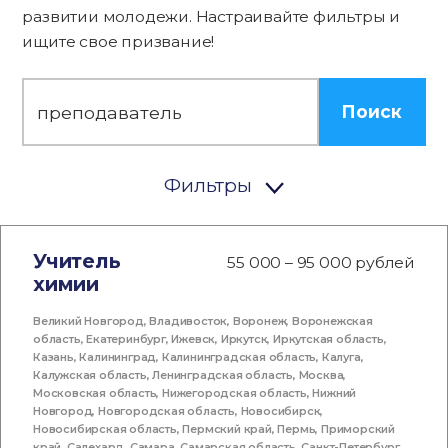
развитии молодежи. Настраивайте фильтры и
ищите свое призвание!
Поиск
Фильтры
Учитель
55 000 – 95 000 рублей
химии
Великий Новгород
,
Владивосток
,
Воронеж
,
Воронежская
область
,
Екатеринбург
,
Ижевск
,
Иркутск
,
Иркутская область
,
Казань
,
Калининград
,
Калининградская область
,
Калуга
,
Калужская область
,
Ленинградская область
,
Москва
,
Московская область
,
Нижегородская область
,
Нижний
Новгород
,
Новгородская область
,
Новосибирск
,
Новосибирская область
,
Пермский край
,
Пермь
,
Приморский
край
,
Салехард
,
Самара
,
Самарская область
,
Санкт-Петербург
,