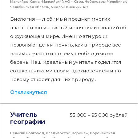
Мансийск
,
Ханты-Мансийский АО - Югра
,
Чебоксары
,
Челябинск
,
Челябинская область
,
Ямало-Ненецкий АО
Биология — любимый предмет многих
школьников и важный источник их знаний об
окружающем мире. Именно эти уроки
позволяют детям понять, как в природе всё
взаимосвязано и почему необходимо её
беречь. Наш идеальный учитель поделится
со школьниками своим вдохновением и по
новому откроет для них природу …
Откликнуться
Учитель
55 000 – 95 000 рублей
географии
Великий Новгород
,
Владивосток
,
Воронеж
,
Воронежская