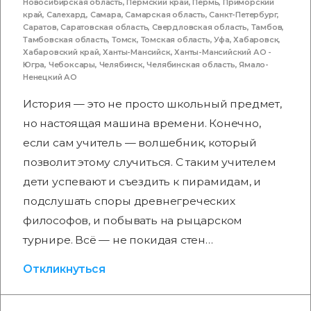
Новосибирская область
,
Пермский край
,
Пермь
,
Приморский
край
,
Салехард
,
Самара
,
Самарская область
,
Санкт-Петербург
,
Саратов
,
Саратовская область
,
Свердловская область
,
Тамбов
,
Тамбовская область
,
Томск
,
Томская область
,
Уфа
,
Хабаровск
,
Хабаровский край
,
Ханты-Мансийск
,
Ханты-Мансийский АО -
Югра
,
Чебоксары
,
Челябинск
,
Челябинская область
,
Ямало-
Ненецкий АО
История — это не просто школьный предмет,
но настоящая машина времени. Конечно,
если сам учитель — волшебник, который
позволит этому случиться. С таким учителем
дети успевают и съездить к пирамидам, и
подслушать споры древнегреческих
философов, и побывать на рыцарском
турнире. Всё — не покидая стен…
Откликнуться