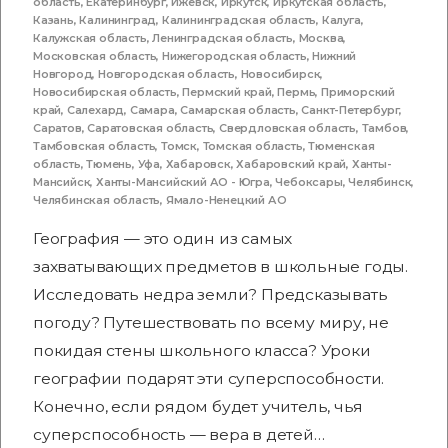
область
,
Екатеринбург
,
Ижевск
,
Иркутск
,
Иркутская область
,
Казань
,
Калининград
,
Калининградская область
,
Калуга
,
Калужская область
,
Ленинградская область
,
Москва
,
Московская область
,
Нижегородская область
,
Нижний
Новгород
,
Новгородская область
,
Новосибирск
,
Новосибирская область
,
Пермский край
,
Пермь
,
Приморский
край
,
Салехард
,
Самара
,
Самарская область
,
Санкт-Петербург
,
Саратов
,
Саратовская область
,
Свердловская область
,
Тамбов
,
Тамбовская область
,
Томск
,
Томская область
,
Тюменская
область
,
Тюмень
,
Уфа
,
Хабаровск
,
Хабаровский край
,
Ханты-
Мансийск
,
Ханты-Мансийский АО - Югра
,
Чебоксары
,
Челябинск
,
Челябинская область
,
Ямало-Ненецкий АО
География — это один из самых
захватывающих предметов в школьные годы.
Исследовать недра земли? Предсказывать
погоду? Путешествовать по всему миру, не
покидая стены школьного класса? Уроки
географии подарят эти суперспособности.
Конечно, если рядом будет учитель, чья
суперспособность — вера в детей…