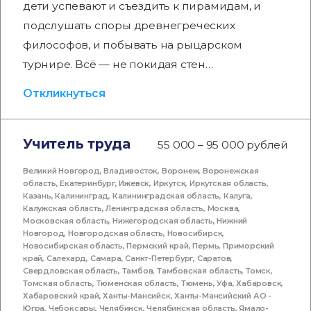
дети успевают и съездить к пирамидам, и
подслушать споры древнегреческих
философов, и побывать на рыцарском
турнире. Всё — не покидая стен…
Откликнуться
Учитель труда
55 000 – 95 000 рублей
Великий Новгород
,
Владивосток
,
Воронеж
,
Воронежская
область
,
Екатеринбург
,
Ижевск
,
Иркутск
,
Иркутская область
,
Казань
,
Калининград
,
Калининградская область
,
Калуга
,
Калужская область
,
Ленинградская область
,
Москва
,
Московская область
,
Нижегородская область
,
Нижний
Новгород
,
Новгородская область
,
Новосибирск
,
Новосибирская область
,
Пермский край
,
Пермь
,
Приморский
край
,
Салехард
,
Самара
,
Санкт-Петербург
,
Саратов
,
Свердловская область
,
Тамбов
,
Тамбовская область
,
Томск
,
Томская область
,
Тюменская область
,
Тюмень
,
Уфа
,
Хабаровск
,
Хабаровский край
,
Ханты-Мансийск
,
Ханты-Мансийский АО -
Югра
,
Чебоксары
,
Челябинск
,
Челябинская область
,
Ямало-