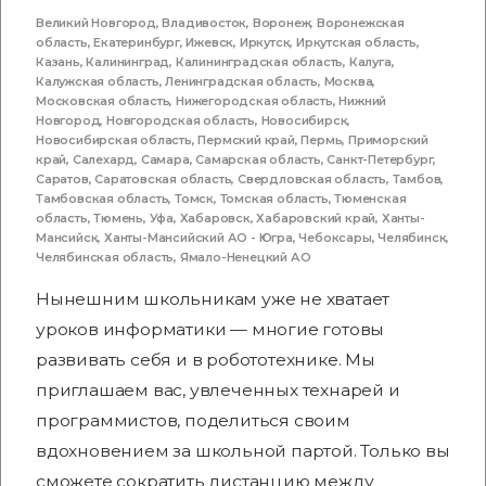
Великий Новгород
,
Владивосток
,
Воронеж
,
Воронежская
область
,
Екатеринбург
,
Ижевск
,
Иркутск
,
Иркутская область
,
Казань
,
Калининград
,
Калининградская область
,
Калуга
,
Калужская область
,
Ленинградская область
,
Москва
,
Московская область
,
Нижегородская область
,
Нижний
Новгород
,
Новгородская область
,
Новосибирск
,
Новосибирская область
,
Пермский край
,
Пермь
,
Приморский
край
,
Салехард
,
Самара
,
Самарская область
,
Санкт-Петербург
,
Саратов
,
Саратовская область
,
Свердловская область
,
Тамбов
,
Тамбовская область
,
Томск
,
Томская область
,
Тюменская
область
,
Тюмень
,
Уфа
,
Хабаровск
,
Хабаровский край
,
Ханты-
Мансийск
,
Ханты-Мансийский АО - Югра
,
Чебоксары
,
Челябинск
,
Челябинская область
,
Ямало-Ненецкий АО
Нынешним школьникам уже не хватает
уроков информатики — многие готовы
развивать себя и в робототехнике. Мы
приглашаем вас, увлеченных технарей и
программистов, поделиться своим
вдохновением за школьной партой. Только вы
сможете сократить дистанцию между