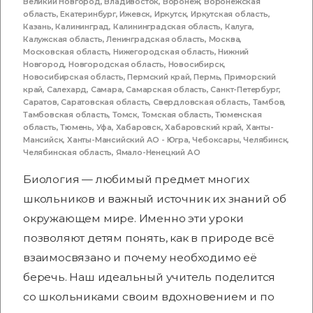
Великий Новгород
,
Владивосток
,
Воронеж
,
Воронежская
область
,
Екатеринбург
,
Ижевск
,
Иркутск
,
Иркутская область
,
Казань
,
Калининград
,
Калининградская область
,
Калуга
,
Калужская область
,
Ленинградская область
,
Москва
,
Московская область
,
Нижегородская область
,
Нижний
Новгород
,
Новгородская область
,
Новосибирск
,
Новосибирская область
,
Пермский край
,
Пермь
,
Приморский
край
,
Салехард
,
Самара
,
Самарская область
,
Санкт-Петербург
,
Саратов
,
Саратовская область
,
Свердловская область
,
Тамбов
,
Тамбовская область
,
Томск
,
Томская область
,
Тюменская
область
,
Тюмень
,
Уфа
,
Хабаровск
,
Хабаровский край
,
Ханты-
Мансийск
,
Ханты-Мансийский АО - Югра
,
Чебоксары
,
Челябинск
,
Челябинская область
,
Ямало-Ненецкий АО
Биология — любимый предмет многих
школьников и важный источник их знаний об
окружающем мире. Именно эти уроки
позволяют детям понять, как в природе всё
взаимосвязано и почему необходимо её
беречь. Наш идеальный учитель поделится
со школьниками своим вдохновением и по