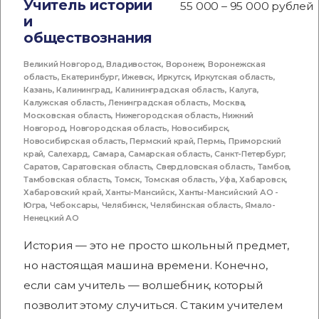
Учитель истории
55 000 – 95 000 рублей
и
обществознания
Великий Новгород
,
Владивосток
,
Воронеж
,
Воронежская
область
,
Екатеринбург
,
Ижевск
,
Иркутск
,
Иркутская область
,
Казань
,
Калининград
,
Калининградская область
,
Калуга
,
Калужская область
,
Ленинградская область
,
Москва
,
Московская область
,
Нижегородская область
,
Нижний
Новгород
,
Новгородская область
,
Новосибирск
,
Новосибирская область
,
Пермский край
,
Пермь
,
Приморский
край
,
Салехард
,
Самара
,
Самарская область
,
Санкт-Петербург
,
Саратов
,
Саратовская область
,
Свердловская область
,
Тамбов
,
Тамбовская область
,
Томск
,
Томская область
,
Уфа
,
Хабаровск
,
Хабаровский край
,
Ханты-Мансийск
,
Ханты-Мансийский АО -
Югра
,
Чебоксары
,
Челябинск
,
Челябинская область
,
Ямало-
Ненецкий АО
История — это не просто школьный предмет,
но настоящая машина времени. Конечно,
если сам учитель — волшебник, который
позволит этому случиться. С таким учителем