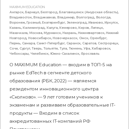
MAXIMUM EDUCATION
Ангарск
,
Барнаул
,
Белгород
,
Благовещенск (Амурская область)
,
Владивосток
,
Владикавказ
,
Владимир
,
Волгоград
,
Вологда
,
Воронеж
,
Грозный
,
Екатеринбург
,
Зеленоград
,
Иваново
,
Иркутск
,
Казань
,
Калининград
,
Калуга
,
Кемерово
,
Киров
,
Липецк
,
Махачкала
,
Москва
,
Мурманск
,
Назрань
,
Нижневартовск
,
Нижний
Новгород
,
Новосибирск
,
Новочеркасск
,
Омск
,
Оренбург
,
Пермь
,
Самара
,
Санкт-Петербург
,
Саранск
,
Саратов
,
Сестрорецк
,
Сочи
,
Сургут
,
Тверь
,
Тольятти
,
Тула
,
Тюмень
,
Уфа
,
Хабаровск
,
Чебоксары
,
Челябинск
,
Южно-Сахалинск
,
Ярославль
О MAXIMUM Education — входим в ТОП-5 на
рынке EdTech в сегменте детского
образования (РБК, 2022) — являемся
резидентом инновационного центра
«Сколково». — 9 лет готовим учеников к
экзаменам и развиваем образовательные IT-
продукты — Входим в список
аккредитованных IT-компаний РФ