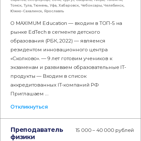
Томск
,
Тула
,
Тюмень
,
Уфа
,
Хабаровск
,
Чебоксары
,
Челябинск
,
Южно-Сахалинск
,
Ярославль
О MAXIMUM Education — входим в ТОП-5 на
рынке EdTech в сегменте детского
образования (РБК, 2022) — являемся
резидентом инновационного центра
«Сколково». — 9 лет готовим учеников к
экзаменам и развиваем образовательные IT-
продукты — Входим в список
аккредитованных IT-компаний РФ
Приглашаем …
Откликнуться
Преподаватель
15 000 – 40 000 рублей
физики