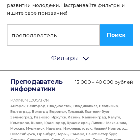
развитии молодежи. Настраивайте фильтры и
ищите свое призвание!
Поиск
Фильтры
Преподаватель
15 000 – 40 000 рублей
информатики
MAXIMUM EDUCATION
Ангарск
,
Белгород
,
Владивосток
,
Владикавказ
,
Владимир
,
Волгоград
,
Вологда
,
Воронеж
,
Грозный
,
Екатеринбург
,
Зеленоград
,
Иваново
,
Иркутск
,
Казань
,
Калининград
,
Калуга
,
Кемерово
,
Киров
,
Краснодар
,
Красноярск
,
Липецк
,
Махачкала
,
Москва
,
Мурманск
,
Назрань
,
Нижневартовск
,
Нижний Новгород
,
Новосибирск
,
Оренбург
,
Пермь
,
Самара
,
Санкт-Петербург
,
Саратов
,
Сестрорецк
,
Сочи
,
Сургут
,
Сызрань
,
Тверь
,
Тольятти
,