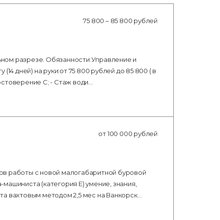
75 800 – 85 800 рублей
льном разрезе. Обязанности:Управление и
 (14 дней) на руки:от 75 800 рублей до 85 800 ( в
стоверение С; - Стаж води…
от 100 000 рублей
ов работы с новой малогабаритной буровой
машиниста (категория Е) умение, знания,
та вахтовым методом 2,5 мес на Ванкорск…