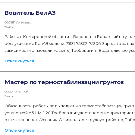
Водитель БелАЗ
ООО ВП Логистика
Томск
Работа в Кемеровской области, г.Белово, пгт.Бочатский на уго
обслуживание БелАЗ модели: 75131, 75302, 75306. Зарплата за вахту
зависимости от модели машины).Требования:- Водительское удо
Откликнуться
Мастер по термостабилизации грунтов
ООО АТЭК-СТРОЙ
Томск
Обязанности: работы по выполнению термостабилизации грунт
установкой УБШМ-1-20 Требования: удостоверение тракториста-
ответственность Условия: Официальное трудоустройство, Рабо
Откликнуться