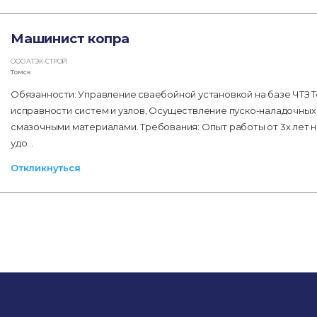
Машинист копра
ООО АТЭК-СТРОЙ
Томск
Обязанности: Управление сваебойной установкой на базе ЧТЗ 
исправности систем и узлов, Осуществление пуско-наладочных
смазочными материалами. Требования: Опыт работы от 3х лет н
удо…
Откликнуться