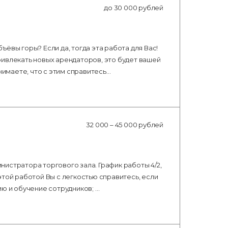
до 30 000 рублей
ёвы горы? Если да, тогда эта работа для Вас!
ривлекать новых арендаторов, это будет вашей
нимаете, что с этим справитесь…
32 000 – 45 000 рублей
истратора торгового зала. График работы 4/2,
этой работой Вы с легкостью справитесь, если
ию и обучение сотрудников; …