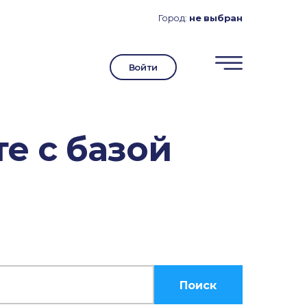
Город:
не выбран
Войти
е с базой
Поиск