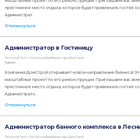
масштабный проект по его реконструкции. Приглашаем вас вме
престижное место отдыха, которое будет привлекать гостей со
Администрат…
Откликнуться
Администратор в Гостиницу
Рестоклуб Гости - Гостиница Воробьевы горы-ДомСтрой
Курган
Компания ДомСтрой открывает новое направление бизнеса! Эт
масштабный проект по его реконструкции. Приглашаем вас вме
престижное место отдыха, которое будет привлекать гостей со
Администрато…
Откликнуться
Администратор банного комплекса в Лесн
Рестоклуб Гости - Гостиница Воробьевы горы-ДомСтрой