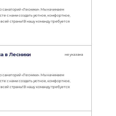
о санаторий «Лесники». Мы начинаем
сте с нами создать уютное, комфортное,
 всей страны! В нашу команду требуется
а в Лесники
не указана
о санаторий «Лесники». Мы начинаем
сте с нами создать уютное, комфортное,
 всей страны! В нашу команду требуется