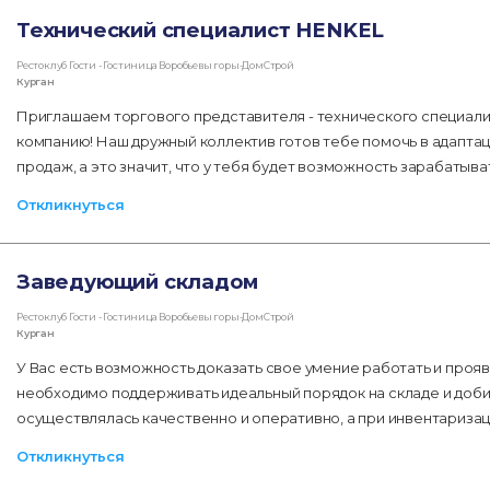
Технический специалист HENKEL
Рестоклуб Гости - Гостиница Воробьевы горы-ДомСтрой
Курган
Приглашаем торгового представителя - технического специали
компанию! Наш дружный коллектив готов тебе помочь в адаптаци
продаж, а это значит, что у тебя будет возможность зарабатыва
Откликнуться
Заведующий складом
Рестоклуб Гости - Гостиница Воробьевы горы-ДомСтрой
Курган
У Вас есть возможность доказать свое умение работать и прояв
необходимо поддерживать идеальный порядок на складе и добит
осуществлялась качественно и оперативно, а при инвентаризаци
Откликнуться