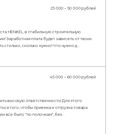
25 000 – 50 000 рублей
ста HENKEL, в стабильную строительную
и! Заработная плата будет зависеть от твоих
ть столько, сколько нужно! Что нужно д…
45 000 – 60 000 рублей
ить высокую ответственность! Для этого
ься того, чтобы приемка и отгрузка товара
и все было "по полочкам", без…