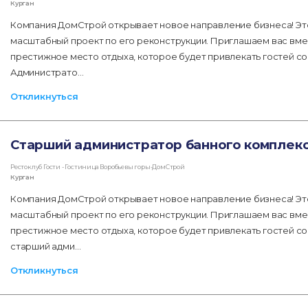
Курган
Компания ДомСтрой открывает новое направление бизнеса! Эт
масштабный проект по его реконструкции. Приглашаем вас вме
престижное место отдыха, которое будет привлекать гостей со
Администрато…
Откликнуться
Старший администратор банного комплекс
Рестоклуб Гости - Гостиница Воробьевы горы-ДомСтрой
Курган
Компания ДомСтрой открывает новое направление бизнеса! Эт
масштабный проект по его реконструкции. Приглашаем вас вме
престижное место отдыха, которое будет привлекать гостей со
старший адми…
Откликнуться