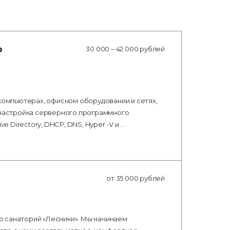
о
30 000 – 42 000 рублей
 компьютерах, офисном оборудовании и сетях,
и настройка серверного программного
e Directory, DHCP, DNS, Hyper -V и …
от 35 000 рублей
о санаторий «Лесники». Мы начинаем