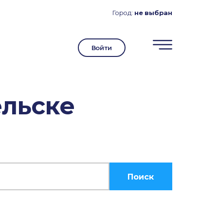
Город:
не выбран
Войти
ельске
Поиск