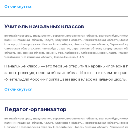
Откликнуться
Учитель начальных классов
Великий Новгород
,
Владивосток
,
Воронеж
,
Воронежская область
,
Екатеринбург
,
Ижев
Калининградская область
,
Калуга
,
Калужская область
,
Ленинградская область
,
Моск
Новгород
,
Новгородская область
,
Новосибирск
,
Новосибирская область
,
Пермский к
Самарская область
,
Санкт-Петербург
,
Саратов
,
Саратовская область
,
Свердловская об
область
,
Тюменская область
,
Тюмень
,
Уфа
,
Хабаровск
,
Хабаровский край
,
Ханты-Манс
Челябинск
,
Челябинская область
,
Ямало-Ненецкий АО
Начальные классы — это первые открытия, неровный почерк в пр
за контрольную, первая общая победа. И это — ни с чем не ср
«Учитель для России» приглашаем вас в класс начальной школы.
Откликнуться
Педагог-организатор
Великий Новгород
,
Владивосток
,
Воронеж
,
Воронежская область
,
Екатеринбург
,
Ижев
Калининградская область
,
Калуга
,
Калужская область
,
Ленинградская область
,
Моск
Новгород
,
Новгородская область
,
Новосибирск
,
Новосибирская область
,
Пермский к