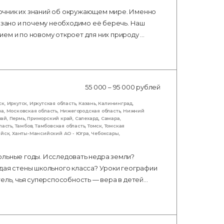
очник их знаний об окружающем мире. Именно
вязано и почему необходимо её беречь. Наш
ем и по новому откроет для них природу …
55 000 – 95 000 рублей
ск
,
Иркутск
,
Иркутская область
,
Казань
,
Калининград
,
ва
,
Московская область
,
Нижегородская область
,
Нижний
рай
,
Пермь
,
Приморский край
,
Салехард
,
Самара
,
ласть
,
Тамбов
,
Тамбовская область
,
Томск
,
Томская
ийск
,
Ханты-Мансийский АО - Югра
,
Чебоксары
,
ольные годы. Исследовать недра земли?
дая стены школьного класса? Уроки географии
тель, чья суперспособность — вера в детей…