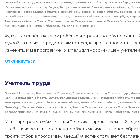
Великий Новгород
,
Владивосток
,
Воронеж
,
Воронежская область
,
Екатеринбург
,
Ижев
Калининградская область
,
Калуга
,
Калужская область
,
Ленинградская область
,
Моск
Новгород
,
Новгородская область
,
Новосибирск
,
Новосибирская область
,
Пермский к
Республика Татарстан
,
Салехард
,
Самара
,
Самарская область
,
Санкт-Петербург
,
Сарат
Тамбовская область
,
Томск
,
Томская область
,
Тюменская область
,
Тюмень
,
Уфа
,
Хабаро
Мансийский АО - Югра
,
Чебоксары
,
Ямало-Ненецкий АО
Художник живёт в каждом ребёнке и стремится себя проявить.
ручкой на полях тетради. Детям не всегда просто творить в шко
изменить. Мы в программе «Учитель для России» ищем учителей
Откликнуться
Учитель труда
Великий Новгород
,
Владивосток
,
Воронеж
,
Воронежская область
,
Екатеринбург
,
Ижев
Калининградская область
,
Калуга
,
Калужская область
,
Ленинградская область
,
Моск
Новгород
,
Новгородская область
,
Новосибирск
,
Новосибирская область
,
Пермский к
Петербург
,
Саратов
,
Свердловская область
,
Тамбов
,
Тамбовская область
,
Томск
,
Томска
Хабаровский край
,
Ханты-Мансийск
,
Ханты-Мансийский АО - Югра
,
Чебоксары
,
Челя
Мы — программа «Учитель для России» — предлагаем на 2 года 
Чтобы присоединиться к нам, необходимо иметь высшее образо
пройти отбор в программу. Каждый участник получает беспла