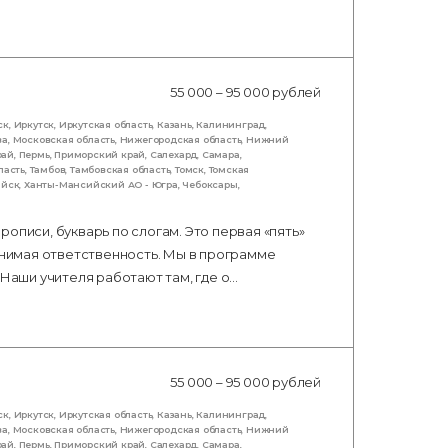
55 000 – 95 000 рублей
ск
,
Иркутск
,
Иркутская область
,
Казань
,
Калининград
,
ва
,
Московская область
,
Нижегородская область
,
Нижний
рай
,
Пермь
,
Приморский край
,
Салехард
,
Самара
,
ласть
,
Тамбов
,
Тамбовская область
,
Томск
,
Томская
ийск
,
Ханты-Мансийский АО - Югра
,
Чебоксары
,
описи, букварь по слогам. Это первая «пять»
авнимая ответственность. Мы в программе
 Наши учителя работают там, где о…
55 000 – 95 000 рублей
ск
,
Иркутск
,
Иркутская область
,
Казань
,
Калининград
,
ва
,
Московская область
,
Нижегородская область
,
Нижний
рай
,
Пермь
,
Приморский край
,
Салехард
,
Самара
,