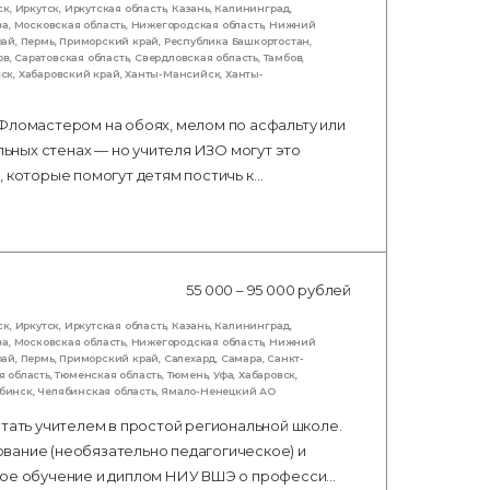
ск
,
Иркутск
,
Иркутская область
,
Казань
,
Калининград
,
ва
,
Московская область
,
Нижегородская область
,
Нижний
рай
,
Пермь
,
Приморский край
,
Республика Башкортостан
,
ов
,
Саратовская область
,
Свердловская область
,
Тамбов
,
вск
,
Хабаровский край
,
Ханты-Мансийск
,
Ханты-
 Фломастером на обоях, мелом по асфальту или
льных стенах — но учителя ИЗО могут это
, которые помогут детям постичь к…
55 000 – 95 000 рублей
ск
,
Иркутск
,
Иркутская область
,
Казань
,
Калининград
,
ва
,
Московская область
,
Нижегородская область
,
Нижний
рай
,
Пермь
,
Приморский край
,
Салехард
,
Самара
,
Санкт-
я область
,
Тюменская область
,
Тюмень
,
Уфа
,
Хабаровск
,
бинск
,
Челябинская область
,
Ямало-Ненецкий АО
стать учителем в простой региональной школе.
вание (необязательно педагогическое) и
тное обучение и диплом НИУ ВШЭ о професси…