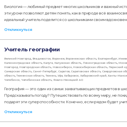
Биология — любимый предмет многих школьников и важный ист
эти уроки позволяют детям понять, как в природе всё взаимос
идеальный учитель поделится со школьниками своим вдохновени
Откликнуться
Учитель географии
Великий Новгород
,
Владивосток
,
Воронеж
,
Воронежская область
,
Екатеринбург
,
Ижев
Калининградская область
,
Калуга
,
Калужская область
,
Ленинградская область
,
Моск
Новгород
,
Новгородская область
,
Новосибирск
,
Новосибирская область
,
Пермский к
Самарская область
,
Санкт-Петербург
,
Саратов
,
Саратовская область
,
Свердловская об
область
,
Тюменская область
,
Тюмень
,
Уфа
,
Хабаровск
,
Хабаровский край
,
Ханты-Манс
Челябинск
,
Челябинская область
,
Ямало-Ненецкий АО
География — это один из самых захватывающих предметов в шк
Предсказывать погоду? Путешествовать по всему миру, не поки
подарят эти суперспособности. Конечно, если рядом будет учи
Откликнуться