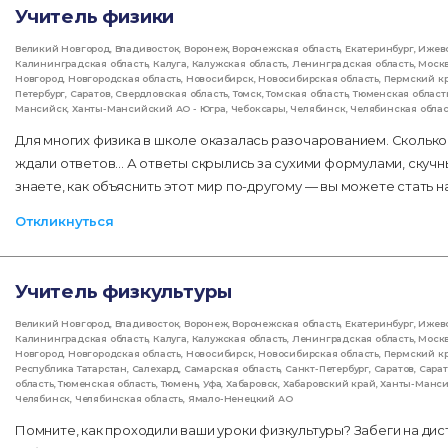
Учитель физики
Великий Новгород
,
Владивосток
,
Воронеж
,
Воронежская область
,
Екатеринбург
,
Ижев
Калининградская область
,
Калуга
,
Калужская область
,
Ленинградская область
,
Моск
Новгород
,
Новгородская область
,
Новосибирск
,
Новосибирская область
,
Пермский к
Петербург
,
Саратов
,
Свердловская область
,
Томск
,
Томская область
,
Тюменская област
Мансийск
,
Ханты-Мансийский АО - Югра
,
Чебоксары
,
Челябинск
,
Челябинская облас
Для многих физика в школе оказалась разочарованием. Сколько 
ждали ответов... А ответы скрылись за сухими формулами, скуч
знаете, как объяснить этот мир по-другому — вы можете стать 
Откликнуться
Учитель физкультуры
Великий Новгород
,
Владивосток
,
Воронеж
,
Воронежская область
,
Екатеринбург
,
Ижев
Калининградская область
,
Калуга
,
Калужская область
,
Ленинградская область
,
Моск
Новгород
,
Новгородская область
,
Новосибирск
,
Новосибирская область
,
Пермский к
Республика Татарстан
,
Салехард
,
Самарская область
,
Санкт-Петербург
,
Саратов
,
Сарат
область
,
Тюменская область
,
Тюмень
,
Уфа
,
Хабаровск
,
Хабаровский край
,
Ханты-Манс
Челябинск
,
Челябинская область
,
Ямало-Ненецкий АО
Помните, как проходили ваши уроки физкультуры? Забеги на дис