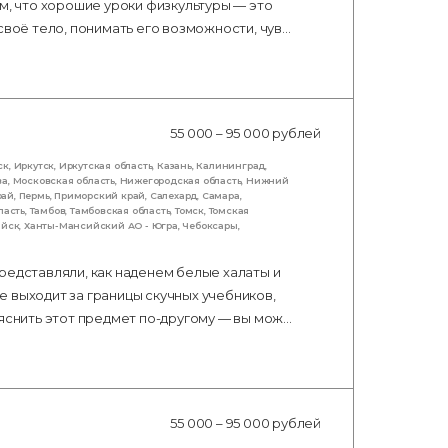
м, что хорошие уроки физкультуры — это
своё тело, понимать его возможности, чув…
55 000 – 95 000 рублей
ск
,
Иркутск
,
Иркутская область
,
Казань
,
Калининград
,
ва
,
Московская область
,
Нижегородская область
,
Нижний
рай
,
Пермь
,
Приморский край
,
Салехард
,
Самара
,
ласть
,
Тамбов
,
Тамбовская область
,
Томск
,
Томская
ийск
,
Ханты-Мансийский АО - Югра
,
Чебоксары
,
редставляли, как наденем белые халаты и
 выходит за границы скучных учебников,
ъяснить этот предмет по-другому — вы мож…
55 000 – 95 000 рублей