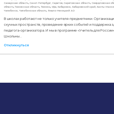
Самарская область
,
Санкт-Петербург
,
Саратов
,
Саратовская область
,
Свердловская об
область
,
Тюменская область
,
Тюмень
,
Уфа
,
Хабаровск
,
Хабаровский край
,
Ханты-Манс
Челябинск
,
Челябинская область
,
Ямало-Ненецкий АО
В школах работают не только учителя-предметники. Организац
скучных пространств, проведение ярких событий и поддержка 
педагога-организатора. И мы в программе «Учитель для России» 
Школьны…
Откликнуться