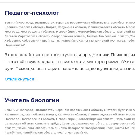
Педагог-психолог
Великий Новгород
,
Владивосток
,
Воронеж
,
Воронежская область
,
Екатеринбург
,
Ижев
Калининградская область
,
Калуга
,
Калужская область
,
Ленинградская область
,
Моск
Новгород
,
Новгородская область
,
Новосибирск
,
Новосибирская область
,
Пермский к
Саратов
,
Саратовская область
,
Свердловская область
,
Тамбов
,
Тамбовская область
,
То
Хабаровск
,
Хабаровский край
,
Ханты-Мансийск
,
Ханты-Мансийский АО - Югра
,
Чебо
Ненецкий АО
В школах работают не только учителя-предметники. Психологич
— это всё в руках педагога-психолога. И мы в программе «Учите
руки. Помощь в адаптации в новом классе, консультации, разви
Откликнуться
Учитель биологии
Великий Новгород
,
Владивосток
,
Воронеж
,
Воронежская область
,
Екатеринбург
,
Ижев
Калининградская область
,
Калуга
,
Калужская область
,
Ленинградская область
,
Моск
Новгород
,
Новгородская область
,
Новосибирск
,
Новосибирская область
,
Пермский к
Самарская область
,
Санкт-Петербург
,
Саратов
,
Саратовская область
,
Свердловская об
область
,
Тюменская область
,
Тюмень
,
Уфа
,
Хабаровск
,
Хабаровский край
,
Ханты-Манс
Челябинск
,
Челябинская область
,
Ямало-Ненецкий АО