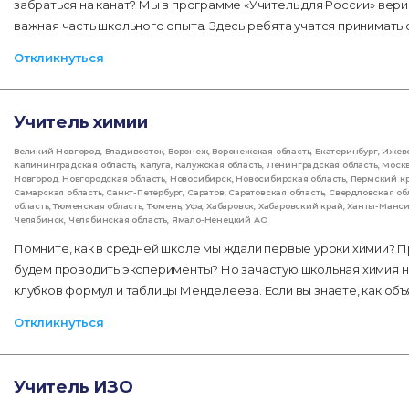
забраться на канат? Мы в программе «Учитель для России» вери
важная часть школьного опыта. Здесь ребята учатся принимать 
Откликнуться
Учитель химии
Великий Новгород
,
Владивосток
,
Воронеж
,
Воронежская область
,
Екатеринбург
,
Ижев
Калининградская область
,
Калуга
,
Калужская область
,
Ленинградская область
,
Моск
Новгород
,
Новгородская область
,
Новосибирск
,
Новосибирская область
,
Пермский к
Самарская область
,
Санкт-Петербург
,
Саратов
,
Саратовская область
,
Свердловская об
область
,
Тюменская область
,
Тюмень
,
Уфа
,
Хабаровск
,
Хабаровский край
,
Ханты-Манс
Челябинск
,
Челябинская область
,
Ямало-Ненецкий АО
Помните, как в средней школе мы ждали первые уроки химии? П
будем проводить эксперименты? Но зачастую школьная химия не
клубков формул и таблицы Менделеева. Если вы знаете, как об
Откликнуться
Учитель ИЗО