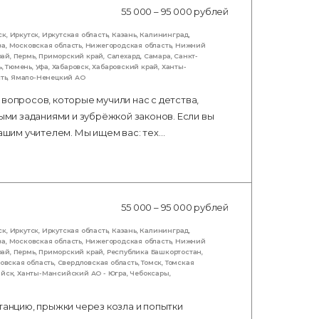
55 000 – 95 000 рублей
ск
,
Иркутск
,
Иркутская область
,
Казань
,
Калининград
,
ва
,
Московская область
,
Нижегородская область
,
Нижний
рай
,
Пермь
,
Приморский край
,
Салехард
,
Самара
,
Санкт-
ь
,
Тюмень
,
Уфа
,
Хабаровск
,
Хабаровский край
,
Ханты-
ть
,
Ямало-Ненецкий АО
вопросов, которые мучили нас с детства,
ными заданиями и зубрёжкой законов. Если вы
нашим учителем. Мы ищем вас: тех…
55 000 – 95 000 рублей
ск
,
Иркутск
,
Иркутская область
,
Казань
,
Калининград
,
ва
,
Московская область
,
Нижегородская область
,
Нижний
рай
,
Пермь
,
Приморский край
,
Республика Башкортостан
,
овская область
,
Свердловская область
,
Томск
,
Томская
ийск
,
Ханты-Мансийский АО - Югра
,
Чебоксары
,
танцию, прыжки через козла и попытки