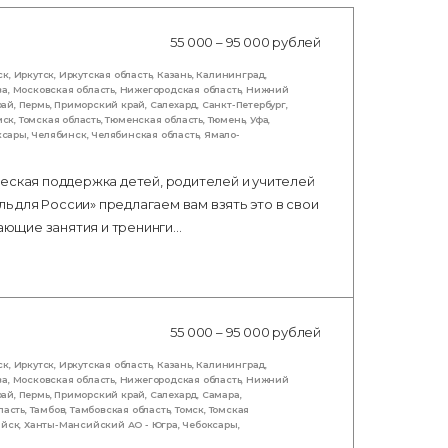
55 000 – 95 000 рублей
ск
,
Иркутск
,
Иркутская область
,
Казань
,
Калининград
,
ва
,
Московская область
,
Нижегородская область
,
Нижний
рай
,
Пермь
,
Приморский край
,
Салехард
,
Санкт-Петербург
,
мск
,
Томская область
,
Тюменская область
,
Тюмень
,
Уфа
,
ксары
,
Челябинск
,
Челябинская область
,
Ямало-
еская поддержка детей, родителей и учителей
ль для России» предлагаем вам взять это в свои
вающие занятия и тренинги…
55 000 – 95 000 рублей
ск
,
Иркутск
,
Иркутская область
,
Казань
,
Калининград
,
ва
,
Московская область
,
Нижегородская область
,
Нижний
рай
,
Пермь
,
Приморский край
,
Салехард
,
Самара
,
ласть
,
Тамбов
,
Тамбовская область
,
Томск
,
Томская
ийск
,
Ханты-Мансийский АО - Югра
,
Чебоксары
,