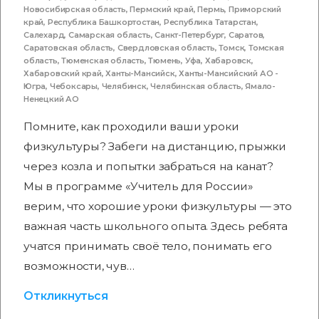
Новосибирская область
,
Пермский край
,
Пермь
,
Приморский
край
,
Республика Башкортостан
,
Республика Татарстан
,
Салехард
,
Самарская область
,
Санкт-Петербург
,
Саратов
,
Саратовская область
,
Свердловская область
,
Томск
,
Томская
область
,
Тюменская область
,
Тюмень
,
Уфа
,
Хабаровск
,
Хабаровский край
,
Ханты-Мансийск
,
Ханты-Мансийский АО -
Югра
,
Чебоксары
,
Челябинск
,
Челябинская область
,
Ямало-
Ненецкий АО
Помните, как проходили ваши уроки
физкультуры? Забеги на дистанцию, прыжки
через козла и попытки забраться на канат?
Мы в программе «Учитель для России»
верим, что хорошие уроки физкультуры — это
важная часть школьного опыта. Здесь ребята
учатся принимать своё тело, понимать его
возможности, чув…
Откликнуться