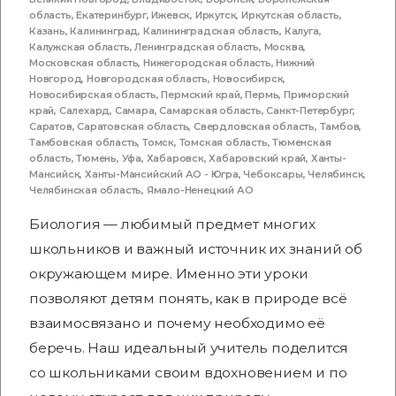
область
,
Екатеринбург
,
Ижевск
,
Иркутск
,
Иркутская область
,
Казань
,
Калининград
,
Калининградская область
,
Калуга
,
Калужская область
,
Ленинградская область
,
Москва
,
Московская область
,
Нижегородская область
,
Нижний
Новгород
,
Новгородская область
,
Новосибирск
,
Новосибирская область
,
Пермский край
,
Пермь
,
Приморский
край
,
Салехард
,
Самара
,
Самарская область
,
Санкт-Петербург
,
Саратов
,
Саратовская область
,
Свердловская область
,
Тамбов
,
Тамбовская область
,
Томск
,
Томская область
,
Тюменская
область
,
Тюмень
,
Уфа
,
Хабаровск
,
Хабаровский край
,
Ханты-
Мансийск
,
Ханты-Мансийский АО - Югра
,
Чебоксары
,
Челябинск
,
Челябинская область
,
Ямало-Ненецкий АО
Биология — любимый предмет многих
школьников и важный источник их знаний об
окружающем мире. Именно эти уроки
позволяют детям понять, как в природе всё
взаимосвязано и почему необходимо её
беречь. Наш идеальный учитель поделится
со школьниками своим вдохновением и по