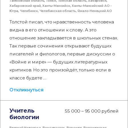
Тамбовская область
,
Томск
,
Томская область
,
Хабаровск
,
Хабаровский край
,
Ханты-Мансийск
,
Ханты-Мансийский АО -
Югра
,
Челябинск
,
Челябинская область
,
Ямало-Ненецкий АО
Толстой писал, что нравственность человека
видна в его отношении к слову. А это
отношение закладывается в школьных стенах.
Так первые сочинения открывают будущих
писателей и филологов, первые дискуссии о
«Войне и мире» — будущих литературных
критиков. Но это произойдёт, только если в
классе будете …
Откликнуться
Учитель
55 000 – 95 000 рублей
биологии
Великий Новгород
,
Владивосток
,
Воронеж
,
Воронежская