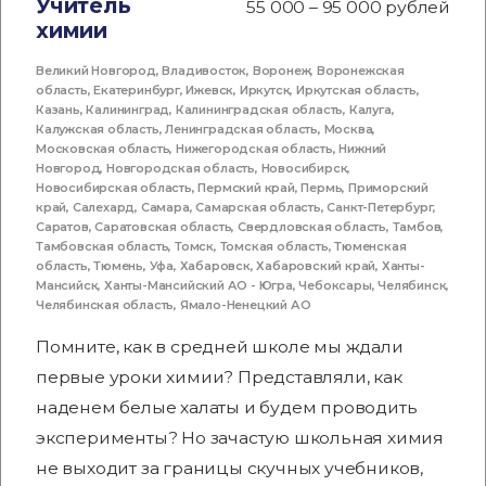
Учитель
55 000 – 95 000 рублей
химии
Великий Новгород
,
Владивосток
,
Воронеж
,
Воронежская
область
,
Екатеринбург
,
Ижевск
,
Иркутск
,
Иркутская область
,
Казань
,
Калининград
,
Калининградская область
,
Калуга
,
Калужская область
,
Ленинградская область
,
Москва
,
Московская область
,
Нижегородская область
,
Нижний
Новгород
,
Новгородская область
,
Новосибирск
,
Новосибирская область
,
Пермский край
,
Пермь
,
Приморский
край
,
Салехард
,
Самара
,
Самарская область
,
Санкт-Петербург
,
Саратов
,
Саратовская область
,
Свердловская область
,
Тамбов
,
Тамбовская область
,
Томск
,
Томская область
,
Тюменская
область
,
Тюмень
,
Уфа
,
Хабаровск
,
Хабаровский край
,
Ханты-
Мансийск
,
Ханты-Мансийский АО - Югра
,
Чебоксары
,
Челябинск
,
Челябинская область
,
Ямало-Ненецкий АО
Помните, как в средней школе мы ждали
первые уроки химии? Представляли, как
наденем белые халаты и будем проводить
эксперименты? Но зачастую школьная химия
не выходит за границы скучных учебников,