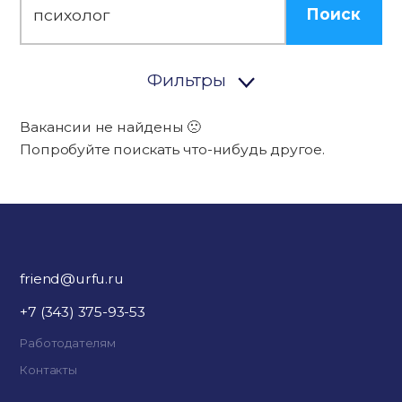
Поиск
Фильтры
Вакансии не найдены 🙁
Попробуйте поискать что-нибудь другое.
friend@urfu.ru
+7 (343) 375-93-53
Работодателям
Контакты