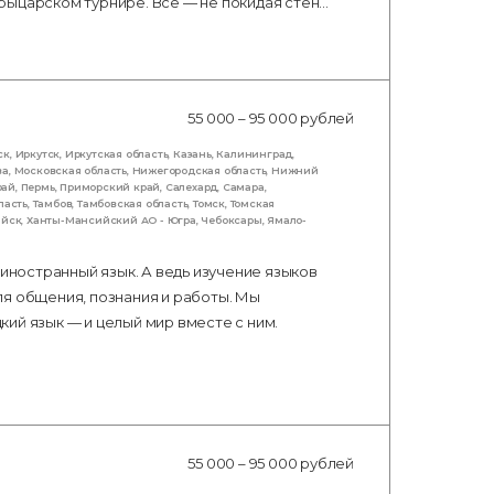
рыцарском турнире. Всё — не покидая стен…
55 000 – 95 000 рублей
ск
,
Иркутск
,
Иркутская область
,
Казань
,
Калининград
,
ва
,
Московская область
,
Нижегородская область
,
Нижний
рай
,
Пермь
,
Приморский край
,
Салехард
,
Самара
,
ласть
,
Тамбов
,
Тамбовская область
,
Томск
,
Томская
ийск
,
Ханты-Мансийский АО - Югра
,
Чебоксары
,
Ямало-
 иностранный язык. А ведь изучение языков
ля общения, познания и работы. Мы
ий язык — и целый мир вместе с ним.
55 000 – 95 000 рублей