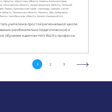
ск
,
Иркутск
,
Иркутская область
,
Казань
,
Калининград
,
ва
,
Московская область
,
Нижегородская область
,
Нижний
рай
,
Пермь
,
Приморский край
,
Салехард
,
Самара
,
Санкт-
я область
,
Тюменская область
,
Тюмень
,
Уфа
,
Хабаровск
,
бинск
,
Челябинская область
,
Ямало-Ненецкий АО
стать учителем в простой региональной школе.
вание (необязательно педагогическое) и
тное обучение и диплом НИУ ВШЭ о професси…
1
2
3