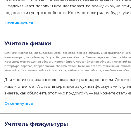
Предсказывать погоду? Путешествовать по всему миру, не поки
подарят эти суперспособности. Конечно, если рядом будет учи
Откликнуться
Учитель физики
Великий Новгород
,
Владивосток
,
Воронеж
,
Воронежская область
,
Екатеринбург
,
Ижев
Калининградская область
,
Калуга
,
Калужская область
,
Ленинградская область
,
Моск
Новгород
,
Новгородская область
,
Новосибирск
,
Новосибирская область
,
Пермский к
Петербург
,
Саратов
,
Свердловская область
,
Томск
,
Томская область
,
Тюменская област
Мансийск
,
Ханты-Мансийский АО - Югра
,
Чебоксары
,
Челябинск
,
Челябинская облас
Для многих физика в школе оказалась разочарованием. Сколько 
ждали ответов... А ответы скрылись за сухими формулами, скуч
знаете, как объяснить этот мир по-другому — вы можете стать 
Откликнуться
Учитель физкультуры