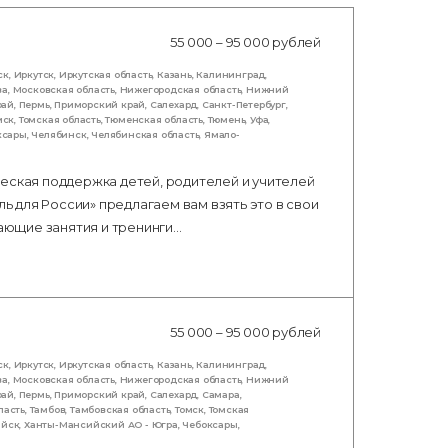
55 000 – 95 000 рублей
ск
,
Иркутск
,
Иркутская область
,
Казань
,
Калининград
,
ва
,
Московская область
,
Нижегородская область
,
Нижний
рай
,
Пермь
,
Приморский край
,
Салехард
,
Санкт-Петербург
,
мск
,
Томская область
,
Тюменская область
,
Тюмень
,
Уфа
,
ксары
,
Челябинск
,
Челябинская область
,
Ямало-
еская поддержка детей, родителей и учителей
ль для России» предлагаем вам взять это в свои
вающие занятия и тренинги…
55 000 – 95 000 рублей
ск
,
Иркутск
,
Иркутская область
,
Казань
,
Калининград
,
ва
,
Московская область
,
Нижегородская область
,
Нижний
рай
,
Пермь
,
Приморский край
,
Салехард
,
Самара
,
ласть
,
Тамбов
,
Тамбовская область
,
Томск
,
Томская
ийск
,
Ханты-Мансийский АО - Югра
,
Чебоксары
,