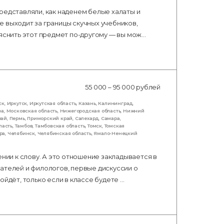
редставляли, как наденем белые халаты и
 выходит за границы скучных учебников,
ъяснить этот предмет по-другому — вы мож…
55 000 – 95 000 рублей
ск
,
Иркутск
,
Иркутская область
,
Казань
,
Калининград
,
ва
,
Московская область
,
Нижегородская область
,
Нижний
рай
,
Пермь
,
Приморский край
,
Салехард
,
Самара
,
ласть
,
Тамбов
,
Тамбовская область
,
Томск
,
Томская
ра
,
Челябинск
,
Челябинская область
,
Ямало-Ненецкий
ении к слову. А это отношение закладывается в
ателей и филологов, первые дискуссии о
ойдёт, только если в классе будете …