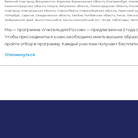
Великий Новгород
,
Владивосток
,
Воронеж
,
Воронежская область
,
Екатеринбург
,
Ижев
Калининградская область
,
Калуга
,
Калужская область
,
Ленинградская область
,
Моск
Новгород
,
Новгородская область
,
Новосибирск
,
Новосибирская область
,
Пермский к
Петербург
,
Саратов
,
Свердловская область
,
Тамбов
,
Тамбовская область
,
Томск
,
Томска
Хабаровский край
,
Ханты-Мансийск
,
Ханты-Мансийский АО - Югра
,
Чебоксары
,
Челя
Мы — программа «Учитель для России» — предлагаем на 2 года 
Чтобы присоединиться к нам, необходимо иметь высшее образо
пройти отбор в программу. Каждый участник получает беспла
Откликнуться