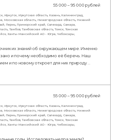
55 000 – 95 000 рублей
ск
,
Иркутск
,
Иркутская область
,
Казань
,
Калининград
,
ва
,
Московская область
,
Нижегородская область
,
Нижний
рай
,
Пермь
,
Приморский край
,
Салехард
,
Самара
,
ласть
,
Тамбов
,
Тамбовская область
,
Томск
,
Томская
ийск
,
Ханты-Мансийский АО - Югра
,
Чебоксары
,
очник их знаний об окружающем мире. Именно
вязано и почему необходимо её беречь. Наш
ем и по новому откроет для них природу …
55 000 – 95 000 рублей
ск
,
Иркутск
,
Иркутская область
,
Казань
,
Калининград
,
ва
,
Московская область
,
Нижегородская область
,
Нижний
рай
,
Пермь
,
Приморский край
,
Салехард
,
Самара
,
ласть
,
Тамбов
,
Тамбовская область
,
Томск
,
Томская
ийск
,
Ханты-Мансийский АО - Югра
,
Чебоксары
,
ольные годы. Исследовать недра земли?