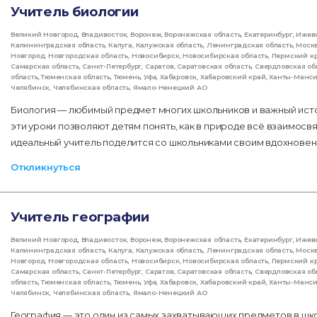
Учитель биологии
Великий Новгород
,
Владивосток
,
Воронеж
,
Воронежская область
,
Екатеринбург
,
Ижев
Калининградская область
,
Калуга
,
Калужская область
,
Ленинградская область
,
Моск
Новгород
,
Новгородская область
,
Новосибирск
,
Новосибирская область
,
Пермский к
Самарская область
,
Санкт-Петербург
,
Саратов
,
Саратовская область
,
Свердловская об
область
,
Тюменская область
,
Тюмень
,
Уфа
,
Хабаровск
,
Хабаровский край
,
Ханты-Манс
Челябинск
,
Челябинская область
,
Ямало-Ненецкий АО
Биология — любимый предмет многих школьников и важный ист
эти уроки позволяют детям понять, как в природе всё взаимос
идеальный учитель поделится со школьниками своим вдохновени
Откликнуться
Учитель географии
Великий Новгород
,
Владивосток
,
Воронеж
,
Воронежская область
,
Екатеринбург
,
Ижев
Калининградская область
,
Калуга
,
Калужская область
,
Ленинградская область
,
Моск
Новгород
,
Новгородская область
,
Новосибирск
,
Новосибирская область
,
Пермский к
Самарская область
,
Санкт-Петербург
,
Саратов
,
Саратовская область
,
Свердловская об
область
,
Тюменская область
,
Тюмень
,
Уфа
,
Хабаровск
,
Хабаровский край
,
Ханты-Манс
Челябинск
,
Челябинская область
,
Ямало-Ненецкий АО
География — это один из самых захватывающих предметов в шк