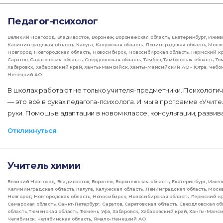
Педагог-психолог
Великий Новгород
,
Владивосток
,
Воронеж
,
Воронежская область
,
Екатеринбург
,
Ижев
Калининградская область
,
Калуга
,
Калужская область
,
Ленинградская область
,
Моск
Новгород
,
Новгородская область
,
Новосибирск
,
Новосибирская область
,
Пермский к
Саратов
,
Саратовская область
,
Свердловская область
,
Тамбов
,
Тамбовская область
,
То
Хабаровск
,
Хабаровский край
,
Ханты-Мансийск
,
Ханты-Мансийский АО - Югра
,
Чебо
Ненецкий АО
В школах работают не только учителя-предметники. Психологич
— это всё в руках педагога-психолога. И мы в программе «Учите
руки. Помощь в адаптации в новом классе, консультации, разви
Откликнуться
Учитель химии
Великий Новгород
,
Владивосток
,
Воронеж
,
Воронежская область
,
Екатеринбург
,
Ижев
Калининградская область
,
Калуга
,
Калужская область
,
Ленинградская область
,
Моск
Новгород
,
Новгородская область
,
Новосибирск
,
Новосибирская область
,
Пермский к
Самарская область
,
Санкт-Петербург
,
Саратов
,
Саратовская область
,
Свердловская об
область
,
Тюменская область
,
Тюмень
,
Уфа
,
Хабаровск
,
Хабаровский край
,
Ханты-Манс
Челябинск
,
Челябинская область
,
Ямало-Ненецкий АО