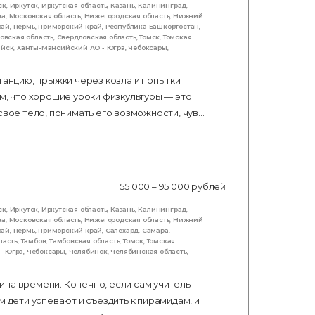
ск
,
Иркутск
,
Иркутская область
,
Казань
,
Калининград
,
ва
,
Московская область
,
Нижегородская область
,
Нижний
рай
,
Пермь
,
Приморский край
,
Республика Башкортостан
,
овская область
,
Свердловская область
,
Томск
,
Томская
ийск
,
Ханты-Мансийский АО - Югра
,
Чебоксары
,
танцию, прыжки через козла и попытки
м, что хорошие уроки физкультуры — это
своё тело, понимать его возможности, чув…
55 000 – 95 000 рублей
ск
,
Иркутск
,
Иркутская область
,
Казань
,
Калининград
,
ва
,
Московская область
,
Нижегородская область
,
Нижний
рай
,
Пермь
,
Приморский край
,
Салехард
,
Самара
,
ласть
,
Тамбов
,
Тамбовская область
,
Томск
,
Томская
- Югра
,
Чебоксары
,
Челябинск
,
Челябинская область
,
ина времени. Конечно, если сам учитель —
м дети успевают и съездить к пирамидам, и