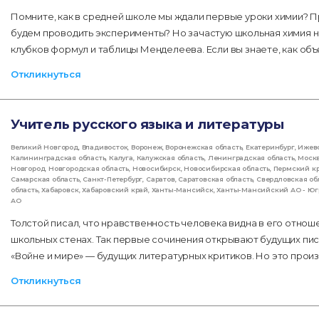
Помните, как в средней школе мы ждали первые уроки химии? П
будем проводить эксперименты? Но зачастую школьная химия не
клубков формул и таблицы Менделеева. Если вы знаете, как об
Откликнуться
Учитель русского языка и литературы
Великий Новгород
,
Владивосток
,
Воронеж
,
Воронежская область
,
Екатеринбург
,
Ижев
Калининградская область
,
Калуга
,
Калужская область
,
Ленинградская область
,
Моск
Новгород
,
Новгородская область
,
Новосибирск
,
Новосибирская область
,
Пермский к
Самарская область
,
Санкт-Петербург
,
Саратов
,
Саратовская область
,
Свердловская об
область
,
Хабаровск
,
Хабаровский край
,
Ханты-Мансийск
,
Ханты-Мансийский АО - Юг
АО
Толстой писал, что нравственность человека видна в его отнош
школьных стенах. Так первые сочинения открывают будущих пис
«Войне и мире» — будущих литературных критиков. Но это произ
Откликнуться