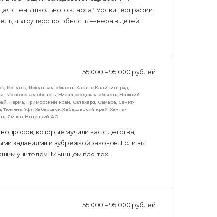
дая стены школьного класса? Уроки географии
тель, чья суперспособность — вера в детей…
55 000 – 95 000 рублей
ск
,
Иркутск
,
Иркутская область
,
Казань
,
Калининград
,
ва
,
Московская область
,
Нижегородская область
,
Нижний
рай
,
Пермь
,
Приморский край
,
Салехард
,
Самара
,
Санкт-
ь
,
Тюмень
,
Уфа
,
Хабаровск
,
Хабаровский край
,
Ханты-
ть
,
Ямало-Ненецкий АО
вопросов, которые мучили нас с детства,
ными заданиями и зубрёжкой законов. Если вы
нашим учителем. Мы ищем вас: тех…
55 000 – 95 000 рублей