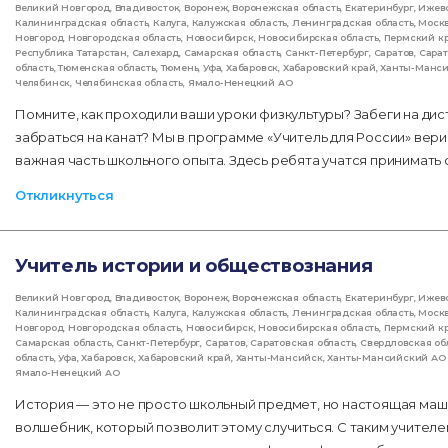
Великий Новгород
,
Владивосток
,
Воронеж
,
Воронежская область
,
Екатеринбург
,
Ижев
Калининградская область
,
Калуга
,
Калужская область
,
Ленинградская область
,
Моск
Новгород
,
Новгородская область
,
Новосибирск
,
Новосибирская область
,
Пермский к
Республика Татарстан
,
Салехард
,
Самарская область
,
Санкт-Петербург
,
Саратов
,
Сарат
область
,
Тюменская область
,
Тюмень
,
Уфа
,
Хабаровск
,
Хабаровский край
,
Ханты-Манс
Челябинск
,
Челябинская область
,
Ямало-Ненецкий АО
Помните, как проходили ваши уроки физкультуры? Забеги на дис
забраться на канат? Мы в программе «Учитель для России» вери
важная часть школьного опыта. Здесь ребята учатся принимать 
Откликнуться
Учитель истории и обществознания
Великий Новгород
,
Владивосток
,
Воронеж
,
Воронежская область
,
Екатеринбург
,
Ижев
Калининградская область
,
Калуга
,
Калужская область
,
Ленинградская область
,
Моск
Новгород
,
Новгородская область
,
Новосибирск
,
Новосибирская область
,
Пермский к
Самарская область
,
Санкт-Петербург
,
Саратов
,
Саратовская область
,
Свердловская об
область
,
Уфа
,
Хабаровск
,
Хабаровский край
,
Ханты-Мансийск
,
Ханты-Мансийский АО 
Ямало-Ненецкий АО
История — это не просто школьный предмет, но настоящая маш
волшебник, который позволит этому случиться. С таким учителе