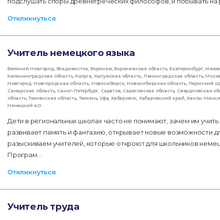
подслушать споры древнегреческих философов, и побывать на 
Откликнуться
Учитель немецкого языка
Великий Новгород
,
Владивосток
,
Воронеж
,
Воронежская область
,
Екатеринбург
,
Ижев
Калининградская область
,
Калуга
,
Калужская область
,
Ленинградская область
,
Моск
Новгород
,
Новгородская область
,
Новосибирск
,
Новосибирская область
,
Пермский к
Самарская область
,
Санкт-Петербург
,
Саратов
,
Саратовская область
,
Свердловская об
область
,
Тюменская область
,
Тюмень
,
Уфа
,
Хабаровск
,
Хабаровский край
,
Ханты-Манс
Ненецкий АО
Дети в региональных школах часто не понимают, зачем им учить
развивает память и фантазию, открывает новые возможности д
разыскиваем учителей, которые откроют для школьников немецк
Програм…
Откликнуться
Учитель труда