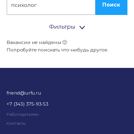
Поиск
Фильтры
Вакансии не найдены 🙁
Попробуйте поискать что-нибудь другое.
friend@urfu.ru
+7 (343) 375-93-53
Работодателям
Контакты