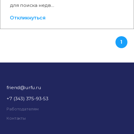
для поиска недв…
Откликнуться
1
friend@urfu.ru
+7 (343) 375-93-53
Работодателям
Контакты