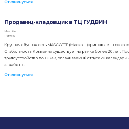
Откликнуться
Продавец-кладовщик в ТЦ ГУДВИН
Mascotte
Тюмень
Крупная обувная сеть MASCOTTE (Маскотт)приглашает в свою к
Стабильность: Компания существует на рынке более 20 лет; П
трудоустройство по ТК РФ, оплачиваемый отпуск 28 календарны
заработн…
Откликнуться