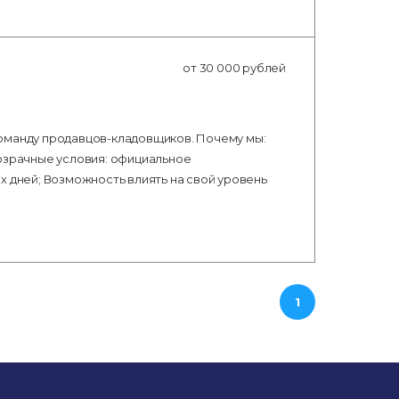
от 30 000 рублей
оманду продавцов-кладовщиков. Почему мы:
розрачные условия: официальное
х дней; Возможность влиять на свой уровень
1