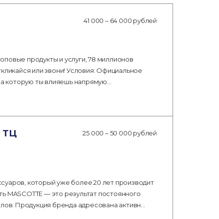
41 000 – 64 000 рублей
 топовые продукты и услуги, 78 миллионов
 Откликайся или звони! Условия: Официальное
 на которую ты влияешь напрямую…
, ТЦ
25 000 – 50 000 рублей
суаров, который уже более 20 лет производит
ть MASCOTTE — это результат постоянного
алов. Продукция бренда адресована активн…