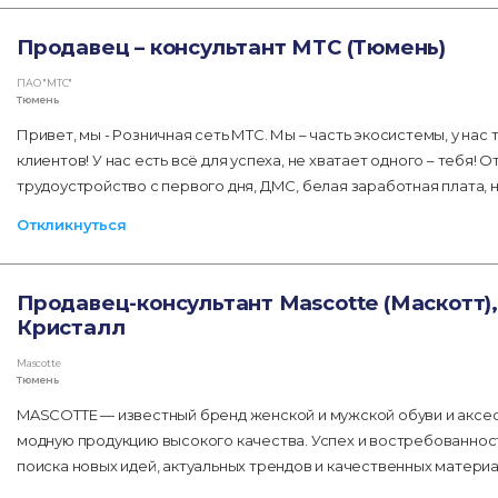
Продавец – консультант МТС (Тюмень)
ПАО "МТС"
Тюмень
Привет, мы - Розничная сеть МТС. Мы – часть экосистемы, у нас
клиентов! У нас есть всё для успеха, не хватает одного – тебя!
трудоустройство с первого дня, ДМС, белая заработная плата,
Откликнуться
Продавец-консультант Mascotte (Маскотт)
Кристалл
Mascotte
Тюмень
MASCOTTE — известный бренд женской и мужской обуви и аксес
модную продукцию высокого качества. Успех и востребованнос
поиска новых идей, актуальных трендов и качественных матери