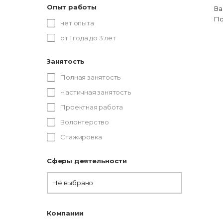
Опыт работы
Ва
По
нет опыта
от 1 года до 3 лет
Занятость
Полная занятость
Частичная занятость
Проектная работа
Волонтерство
Стажировка
Сферы деятельности
Не выбрано
Компании